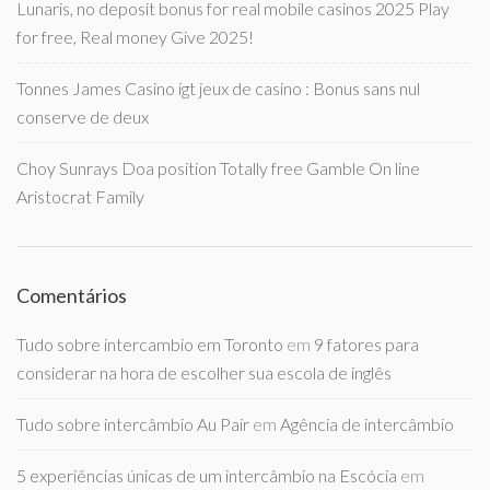
Lunaris, no deposit bonus for real mobile casinos 2025 Play
for free, Real money Give 2025!
Tonnes James Casino igt jeux de casino : Bonus sans nul
conserve de deux
Choy Sunrays Doa position Totally free Gamble On line
Aristocrat Family
Comentários
Tudo sobre intercambio em Toronto
em
9 fatores para
considerar na hora de escolher sua escola de inglês
Tudo sobre intercâmbio Au Pair
em
Agência de intercâmbio
5 experiências únicas de um intercâmbio na Escócia
em