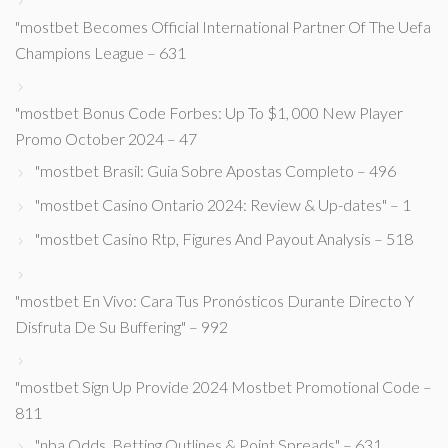
"mostbet Becomes Official International Partner Of The Uefa
Champions League – 631
"mostbet Bonus Code Forbes: Up To $1, 000 New Player
Promo October 2024 – 47
"mostbet Brasil: Guia Sobre Apostas Completo – 496
"mostbet Casino Ontario 2024: Review & Up-dates" – 1
"mostbet Casino Rtp, Figures And Payout Analysis – 518
"mostbet En Vivo: Cara Tus Pronósticos Durante Directo Y
Disfruta De Su Buffering" – 992
"mostbet Sign Up Provide 2024 Mostbet Promotional Code –
811
"nba Odds, Betting Outlines & Point Spreads" – 631