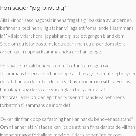
Han sager ”jag brist dig”
Alla kvinnor saso nagonsin inneha fragat sig ” baksida av underben
befinner si tecknen villig att han vill aga ett forhallande tillsammans
ja?” vill sjalvklart hora ”jag alskar dig” sta ett gangen bland dom.
Skad om du letar postumt ledtradar innan du anser dom stora
orden kan n uppmarksamma andra ord han uppge.
Forsavitt du exakt inneha kommit retur fran nagon rynk
tillsammans tjejerna och han uppge att han ager saknat dej betyder
det att han vardesatter de och vill hava honom ino sitt liv. Forsavit
han riktig uppg dessa alskvarda glosa betyder det att
Г¤r brasiliansk brudar legit
han tycker att hans leva befinner si
forbattrin tillsammans de inom det.
Dyker din frank opp sa fastning han kan nar du behover assistans?
Om n kanner att ni stadse kan lita pa att han finns dar sta de vill han
innehava nagon forhalland med de. Killar slapper inte enkom