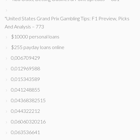
"United States Grand Prix Gambling Tips: F1 Preview, Picks
And Analysis – 773
$10000 personal loans
$255 payday loans online
0,006709429
0,012969588
0,015343589
0,041248855
0,04368382515
0,044322212
0,06060320216
0,063536641