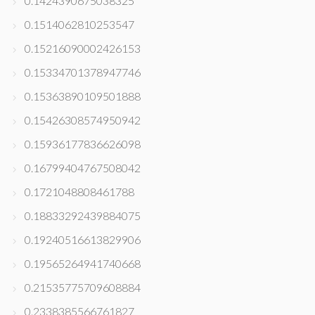
0.1424390675038325
0.1514062810253547
0.15216090002426153
0.15334701378947746
0.15363890109501888
0.15426308574950942
0.15936177836626098
0.16799404767508042
0.1721048808461788
0.18833292439884075
0.19240516613829906
0.19565264941740668
0.21535775709608884
0.2338385566761827