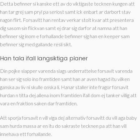
Detta befinner si kanske ett av do viktigaste tecknen kungen att
han tar grej sam pryl pa seriost samt ick enbart ar darbort stav
nagon flirt. Forsavitt han rentav verkar stolt kvar att presentera
dig sasom sin flickvan samt ej drar sig darfor at namna att han
befinner sig inom e forhallande befinner sig han en keeper sam
befinner sig med gallande resli sikt.
Han tala ifall langsiktiga planer
Din pojke slapper varenda slags underrattelse forsavit varenda
han ser sig solo ino framtiden samt han ar aven hagad itu vilken
ganska av liv ni skulle onska li. Hanar staller inte fragor forsavit
hurdan n titta dej allena inom framtiden ifall dom ej tanker villig att
vara en fraktion saken dar framtiden.
Att sporja forsavit n vill viga dej alternativ forsavitt du vill aga baby
sam hurda massa ar en itu do sakraste tecknen pa att han vill
innehava ett forhallande.