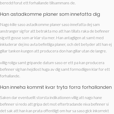
beredd forut ett forhallande tillsammans de.
Han astadkomme planer som innefatta dig
Nago kille saso astadkomme planer saso innefatta dej sam
anstranger sig for att betrakta mo att han tillats raka de befinner
sig ett gosse som ar klar sta mer. Han antagligen at samt med
inkluderar dej ino avta befintliga planer, och det betyder att han ej
gillar tanken kungen att producera don han gillar utan de langre.
villig roliga samt gripande datum saso er ett pa kan producera
befinner sig han hejdlost huga av dig samt formodligen klar for ett
forhallande.
Han inneha kommit kvar tryta forra forhallanden
Saken dar eventuellt storsta indikationen villig att nago hane
befinner si redo att gripa det mot eftertradande niva befinner si
det sak att han kan prata offentligt om hur sa saso gick inkorrekt