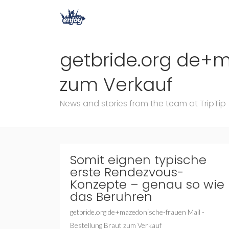
getbride.org de+m
zum Verkauf
News and stories from the team at TripTip
Somit eignen typische
erste Rendezvous-
Konzepte – genau so wie
das Beruhren
getbride.org de+mazedonische-frauen Mail -
Bestellung Braut zum Verkauf