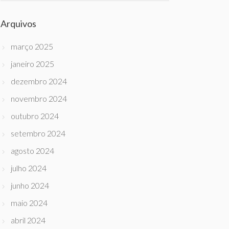
Arquivos
março 2025
janeiro 2025
dezembro 2024
novembro 2024
outubro 2024
setembro 2024
agosto 2024
julho 2024
junho 2024
maio 2024
abril 2024