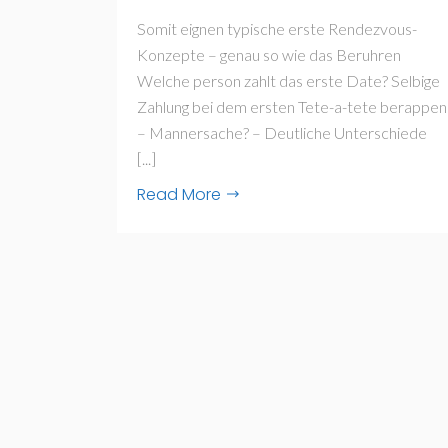
Somit eignen typische erste Rendezvous-
Konzepte – genau so wie das Beruhren
Welche person zahlt das erste Date? Selbige
Zahlung bei dem ersten Tete-a-tete berappen
– Mannersache? – Deutliche Unterschiede
[...]
Read More