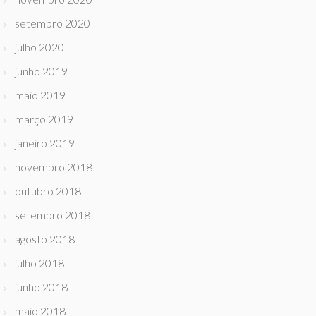
setembro 2020
julho 2020
junho 2019
maio 2019
março 2019
janeiro 2019
novembro 2018
outubro 2018
setembro 2018
agosto 2018
julho 2018
junho 2018
maio 2018