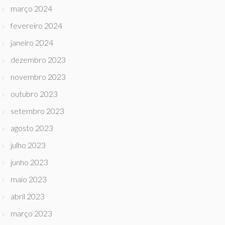
março 2024
fevereiro 2024
janeiro 2024
dezembro 2023
novembro 2023
outubro 2023
setembro 2023
agosto 2023
julho 2023
junho 2023
maio 2023
abril 2023
março 2023