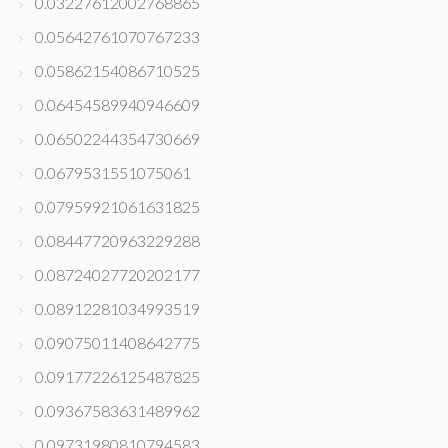
0.03227612002768865
0.05642761070767233
0.05862154086710525
0.06454589940946609
0.06502244354730669
0.0679531551075061
0.07959921061631825
0.08447720963229288
0.08724027720202177
0.08912281034993519
0.09075011408642775
0.09177226125487825
0.09367583631489962
0.09731980810794583