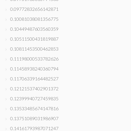
0.09772832656142871
0.10081038081356775
0.10449487603560359
0.10511500431819887
0.10811453500462853
0.11198000533782626
0.11458938240360794
0.11706339164482527
0.12121537402901372
0.12399940727459835
0.13533485674147816
0.13751089031986907
0.14161793987071247