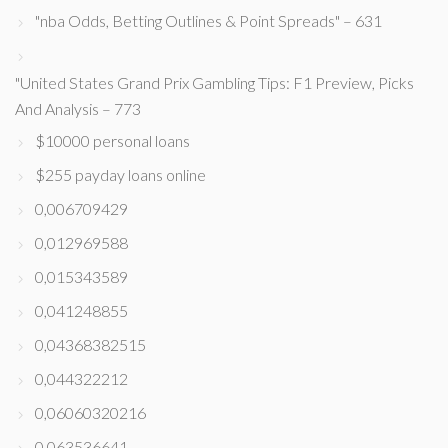
"nba Odds, Betting Outlines & Point Spreads" – 631
"United States Grand Prix Gambling Tips: F1 Preview, Picks
And Analysis – 773
$10000 personal loans
$255 payday loans online
0,006709429
0,012969588
0,015343589
0,041248855
0,04368382515
0,044322212
0,06060320216
0,063536641