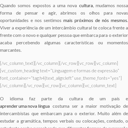
Quando somos expostos a uma nova
cultura
, mudamos nossa
forma de pensar e agir, abrimos os olhos para novas
oportunidades e nos sentimos
mais próximos de nós mesmos
.
Viver a experiência de um intercâmbio cultural te coloca frente a
frente com o novo e qualquer pessoa que embarca para o exterior
acaba percebendo algumas características ou momentos
marcantes.
[/vc_column_text][/vc_column][/vc_row][vc_row][vc_column]
[vc_custom_heading text=”Linguagem e formas de expressão”
font_container=”tag:h4|text_align:left” use_theme_fonts=”yes”]
[/vc_column][/vc_row][vc_row][vc_column][vc_column_text]
O idioma faz parte da cultura de um país e
aprender uma nova língua
costuma ser a maior motivação de
intercambistas que embarcam para o exterior. Muito além de
estudar a gramática, tempos verbais ou colocações, contudo, o