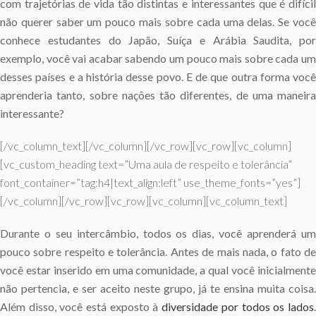
com trajetórias de vida tão distintas e interessantes que é difícil
não querer saber um pouco mais sobre cada uma delas. Se você
conhece estudantes do Japão, Suíça e Arábia Saudita, por
exemplo, você vai acabar sabendo um pouco mais sobre cada um
desses países e a história desse povo. E de que outra forma você
aprenderia tanto, sobre nações tão diferentes, de uma maneira
interessante?
[/vc_column_text][/vc_column][/vc_row][vc_row][vc_column]
[vc_custom_heading text=”Uma aula de respeito e tolerância”
font_container=”tag:h4|text_align:left” use_theme_fonts=”yes”]
[/vc_column][/vc_row][vc_row][vc_column][vc_column_text]
Durante o seu intercâmbio, todos os dias, você aprenderá um
pouco sobre respeito e tolerância. Antes de mais nada, o fato de
você estar inserido em uma comunidade, a qual você inicialmente
não pertencia, e ser aceito neste grupo, já te ensina muita coisa.
Além disso, você está exposto à
diversidade por todos os lados