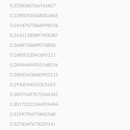
0.2338385566761827
0.23900535638301845
0.24147475868998136
0.26101180897458387
0.2648758689076858
0.2685052041693111
0.26944694935168256
0.28835428460955115
0.2910044433305613
0.30075697073364105
0.30173221144709494
0.3199796975842568
0.3274347673029141