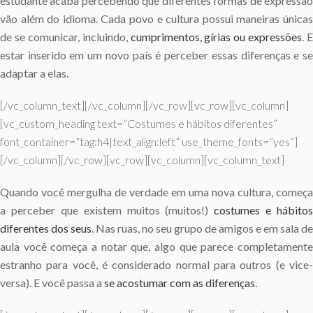
estudante acaba percebendo que diferentes formas de expressão
vão além do idioma. Cada povo e cultura possui maneiras únicas
de se comunicar, incluindo,
cumprimentos, gírias ou expressões
. E
estar inserido em um novo país é perceber essas diferenças e se
adaptar a elas.
[/vc_column_text][/vc_column][/vc_row][vc_row][vc_column]
[vc_custom_heading text=”Costumes e hábitos diferentes”
font_container=”tag:h4|text_align:left” use_theme_fonts=”yes”]
[/vc_column][/vc_row][vc_row][vc_column][vc_column_text]
Quando você mergulha de verdade em uma nova cultura, começa
a perceber que existem muitos (muitos!)
costumes e hábitos
diferentes dos seus
. Nas ruas, no seu grupo de amigos e em sala de
aula você começa a notar que, algo que parece completamente
estranho para você, é considerado normal para outros (e vice-
versa). E você passa a
se acostumar com as diferenças
.