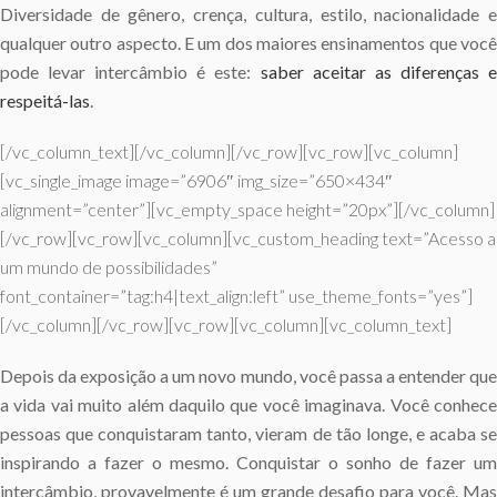
Diversidade de gênero, crença, cultura, estilo, nacionalidade e
qualquer outro aspecto. E um dos maiores ensinamentos que você
pode levar intercâmbio é este:
saber aceitar as diferenças 
respeitá-las
.
[/vc_column_text][/vc_column][/vc_row][vc_row][vc_column]
[vc_single_image image=”6906″ img_size=”650×434″
alignment=”center”][vc_empty_space height=”20px”][/vc_column]
[/vc_row][vc_row][vc_column][vc_custom_heading text=”Acesso a
um mundo de possibilidades”
font_container=”tag:h4|text_align:left” use_theme_fonts=”yes”]
[/vc_column][/vc_row][vc_row][vc_column][vc_column_text]
Depois da exposição a um novo mundo, você passa a entender que
a vida vai muito além daquilo que você imaginava. Você conhece
pessoas que conquistaram tanto, vieram de tão longe, e acaba se
inspirando a fazer o mesmo. Conquistar o sonho de fazer um
intercâmbio, provavelmente é um grande desafio para você. Mas