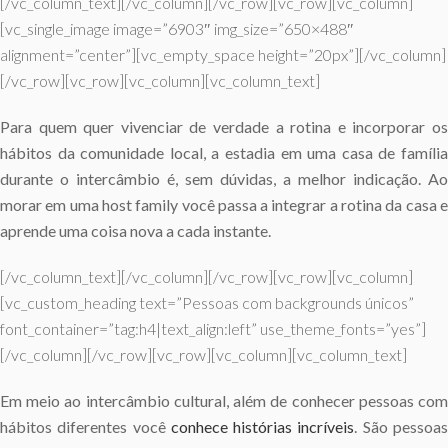
[/vc_column_text][/vc_column][/vc_row][vc_row][vc_column]
[vc_single_image image=”6903″ img_size=”650×488″
alignment=”center”][vc_empty_space height=”20px”][/vc_column]
[/vc_row][vc_row][vc_column][vc_column_text]
Para quem quer vivenciar de verdade a rotina e incorporar os
hábitos da comunidade local, a estadia em uma casa de família
durante o intercâmbio é, sem dúvidas, a melhor indicação. Ao
morar em uma host family você passa a integrar a rotina da casa e
aprende uma coisa nova a cada instante.
[/vc_column_text][/vc_column][/vc_row][vc_row][vc_column]
[vc_custom_heading text=”Pessoas com backgrounds únicos”
font_container=”tag:h4|text_align:left” use_theme_fonts=”yes”]
[/vc_column][/vc_row][vc_row][vc_column][vc_column_text]
Em meio ao intercâmbio cultural, além de conhecer pessoas com
hábitos diferentes você
conhece histórias incríveis
. São pessoa