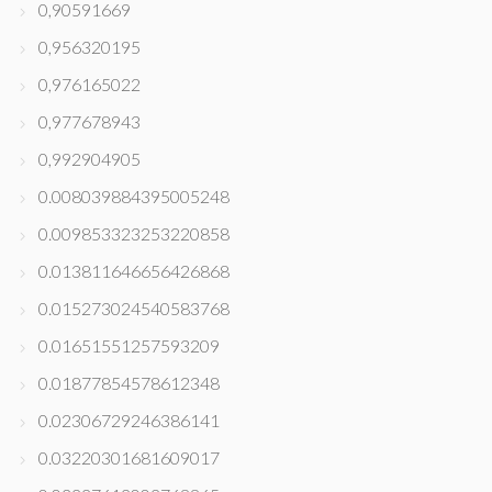
0,90591669
0,956320195
0,976165022
0,977678943
0,992904905
0.008039884395005248
0.009853323253220858
0.013811646656426868
0.015273024540583768
0.01651551257593209
0.01877854578612348
0.02306729246386141
0.03220301681609017