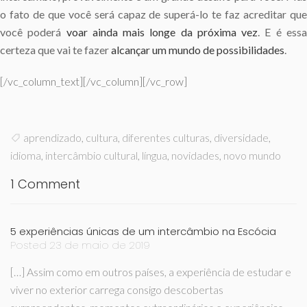
o fato de que você será capaz de superá-lo te faz acreditar que
você poderá
voar ainda mais longe da próxima vez
. E é ess
certeza que vai te fazer
alcançar um mundo de possibilidades
.
[/vc_column_text][/vc_column][/vc_row]
aprendizado
,
cultura
,
diferentes culturas
,
diversidade
,
idioma
,
intercâmbio cultural
,
língua
,
novidades
,
novo mundo
1 Comment
5 experiências únicas de um intercâmbio na Escócia
Posted 23 de maio de 2019
[…] Assim como em outros países, a experiência de estudar e
viver no exterior carrega consigo descobertas