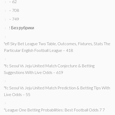
– 62
– 708
– 749
! Без рубрики
"efl Sky Bet League Two Table, Outcomes, Fixtures, Stats The
Particular English Football League – 418
"fc Seoul Vs Jeju United Match Conjecture & Betting
Suggestions With Live Odds – 619
"fc Seoul Vs Jeju United Match Prediction & Betting Tips With
Live Odds – 55
"League One Betting Probabilities: Best Football Odds 7 7