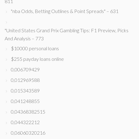
811
"nba Odds, Betting Outlines & Point Spreads" – 631
"United States Grand Prix Gambling Tips: F1 Preview, Picks
And Analysis – 773
$10000 personal loans
$255 payday loans online
0,006709429
0,012969588
0,015343589
0,041248855
0,04368382515
0,044322212
0,06060320216