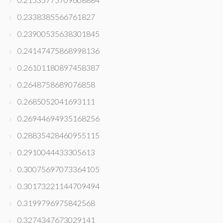
0.2338385566761827
0.23900535638301845
0.24147475868998136
0.26101180897458387
0.2648758689076858
0.2685052041693111
0.26944694935168256
0.28835428460955115
0.2910044433305613
0.30075697073364105
0.30173221144709494
0.3199796975842568
0.3274347673029141