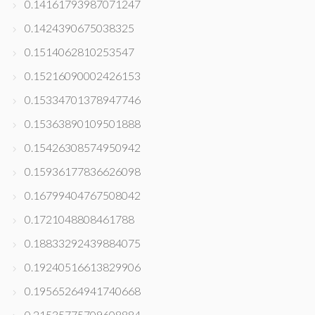
0.14161793987071247
0.1424390675038325
0.1514062810253547
0.15216090002426153
0.15334701378947746
0.15363890109501888
0.15426308574950942
0.15936177836626098
0.16799404767508042
0.1721048808461788
0.18833292439884075
0.19240516613829906
0.19565264941740668
0.21535775709608884