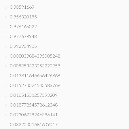
0,90591669
0,956320195
0,976165022
0,977678943
0,992904905
0.008039884395005248
0.009853323253220858
0.013811646656426868
0.015273024540583768
0.01651551257593209
0.01877854578612348
0.02306729246386141
0.03220301681609017