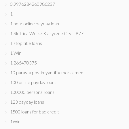
0.9976284260986237
1
1 hour online payday loan
1 Slottica Wolisz Klasyczne Gry – 877
1 stop title loans
1 Win
1,266470375
10 parasta postimyyntiГ¤ morsiamen
100 online payday loans
100000 personal loans
123 payday loans
1500 loans for bad credit
1Win