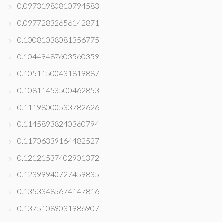
0.09731980810794583
0.09772832656142871
0.10081038081356775
0.10449487603560359
0.10511500431819887
0.10811453500462853
0.11198000533782626
0.11458938240360794
0.11706339164482527
0.12121537402901372
0.12399940727459835
0.13533485674147816
0.13751089031986907