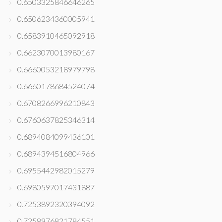
0.6503325846646265
0.6506234360005941
0.6583910465092918
0.6623070013980167
0.6660053218979798
0.6660178684524074
0.6708266996210843
0.6760637825346314
0.6894084099436101
0.6894394516804966
0.6955442982015279
0.6980597017431887
0.7253892320394092
0.7258976821784551