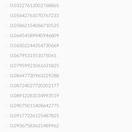
0.03227612002768865
0.05642761070767233
0.05862154086710525
0.06454589940946609
0.06502244354730669
0.0679531551075061
0.07959921061631825
0.08447720963229288
0.08724027720202177
0.08912281034993519
0.09075011408642775
0.09177226125487825
0.09367583631489962