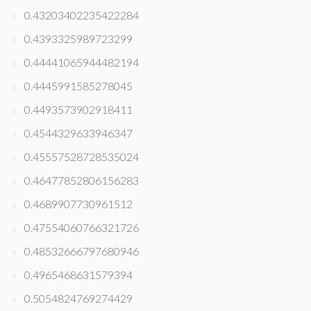
0.43203402235422284
0.4393325989723299
0.44441065944482194
0.4445991585278045
0.4493573902918411
0.4544329633946347
0.45557528728535024
0.46477852806156283
0.4689907730961512
0.47554060766321726
0.48532666797680946
0.4965468631579394
0.5054824769274429