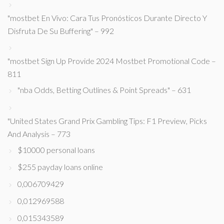
"mostbet En Vivo: Cara Tus Pronósticos Durante Directo Y
Disfruta De Su Buffering" – 992
"mostbet Sign Up Provide 2024 Mostbet Promotional Code –
811
"nba Odds, Betting Outlines & Point Spreads" – 631
"United States Grand Prix Gambling Tips: F1 Preview, Picks
And Analysis – 773
$10000 personal loans
$255 payday loans online
0,006709429
0,012969588
0,015343589