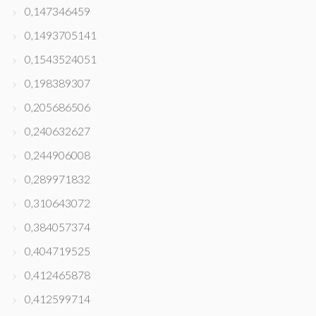
0,147346459
0,1493705141
0,1543524051
0,198389307
0,205686506
0,240632627
0,244906008
0,289971832
0,310643072
0,384057374
0,404719525
0,412465878
0,412599714