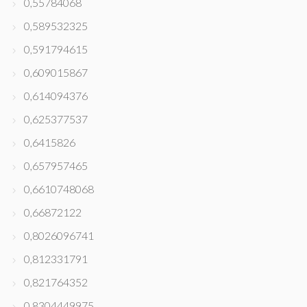
0,55784068
0,589532325
0,591794615
0,609015867
0,614094376
0,625377537
0,6415826
0,657957465
0,6610748068
0,66872122
0,8026096741
0,812331791
0,821764352
0,8304449975