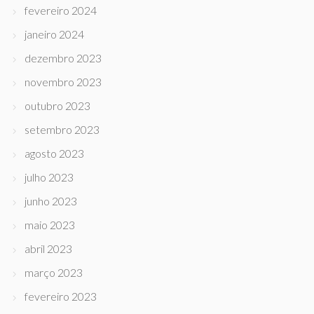
fevereiro 2024
janeiro 2024
dezembro 2023
novembro 2023
outubro 2023
setembro 2023
agosto 2023
julho 2023
junho 2023
maio 2023
abril 2023
março 2023
fevereiro 2023