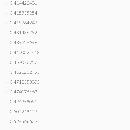
0,414422481
0,415935854
0,418264242
0,431436292
0,439328698
0,4400021413
0,459076957
0,4621212493
0,4712353895
0,474076667
0,484359091
0,500219103
0,529566622