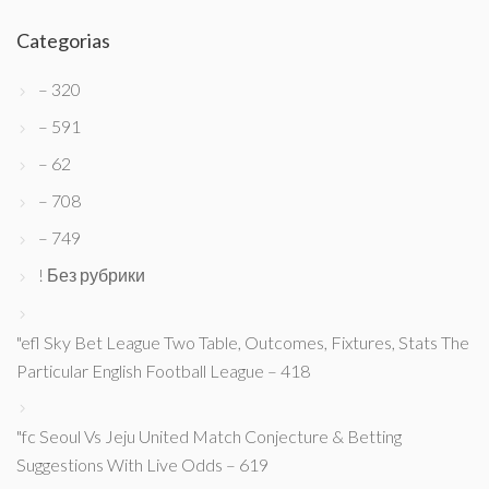
Categorias
– 320
– 591
– 62
– 708
– 749
! Без рубрики
"efl Sky Bet League Two Table, Outcomes, Fixtures, Stats The
Particular English Football League – 418
"fc Seoul Vs Jeju United Match Conjecture & Betting
Suggestions With Live Odds – 619