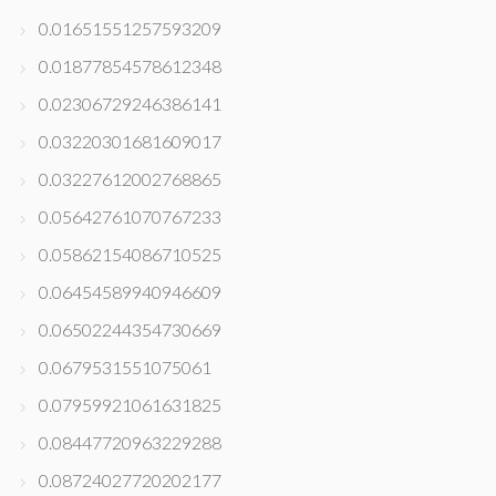
0.01651551257593209
0.01877854578612348
0.02306729246386141
0.03220301681609017
0.03227612002768865
0.05642761070767233
0.05862154086710525
0.06454589940946609
0.06502244354730669
0.0679531551075061
0.07959921061631825
0.08447720963229288
0.08724027720202177