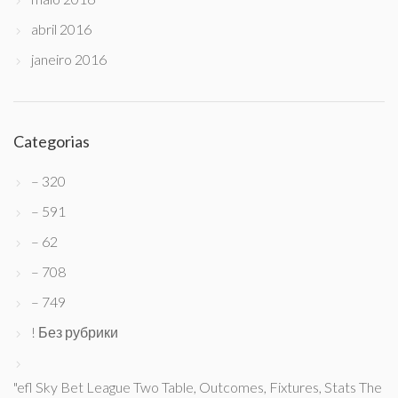
abril 2016
janeiro 2016
Categorias
– 320
– 591
– 62
– 708
– 749
! Без рубрики
"efl Sky Bet League Two Table, Outcomes, Fixtures, Stats The