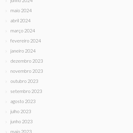
junho 2024
maio 2024
abril 2024
março 2024
fevereiro 2024
janeiro 2024
dezembro 2023
novembro 2023
outubro 2023
setembro 2023
agosto 2023
julho 2023
junho 2023
maio 2023