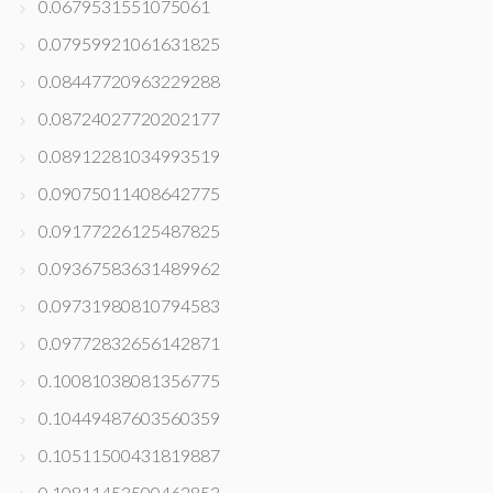
0.0679531551075061
0.07959921061631825
0.08447720963229288
0.08724027720202177
0.08912281034993519
0.09075011408642775
0.09177226125487825
0.09367583631489962
0.09731980810794583
0.09772832656142871
0.10081038081356775
0.10449487603560359
0.10511500431819887
0.10811453500462853