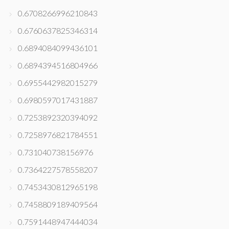
0.6708266996210843
0.6760637825346314
0.6894084099436101
0.6894394516804966
0.6955442982015279
0.6980597017431887
0.7253892320394092
0.7258976821784551
0.731040738156976
0.7364227578558207
0.7453430812965198
0.7458809189409564
0.7591448947444034