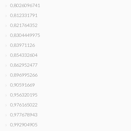
0,8026096741
0,812331791
0,821764352
0,8304449975
0,83971126
0,854332604
0,862952477
0,896995266
0,90591669
0,956320195
0,976165022
0,977678943
0,992904905