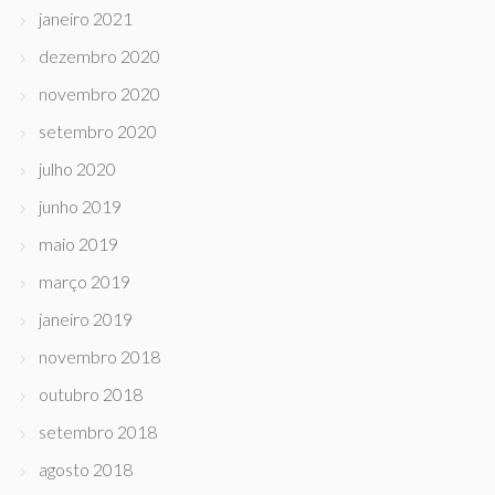
janeiro 2021
dezembro 2020
novembro 2020
setembro 2020
julho 2020
junho 2019
maio 2019
março 2019
janeiro 2019
novembro 2018
outubro 2018
setembro 2018
agosto 2018