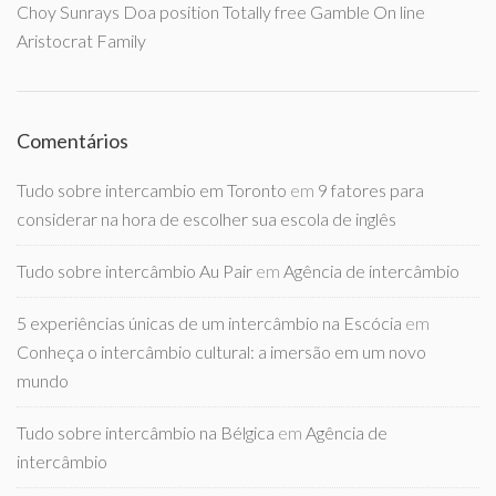
Choy Sunrays Doa position Totally free Gamble On line
Aristocrat Family
Comentários
Tudo sobre intercambio em Toronto
em
9 fatores para
considerar na hora de escolher sua escola de inglês
Tudo sobre intercâmbio Au Pair
em
Agência de intercâmbio
5 experiências únicas de um intercâmbio na Escócia
em
Conheça o intercâmbio cultural: a imersão em um novo
mundo
Tudo sobre intercâmbio na Bélgica
em
Agência de
intercâmbio