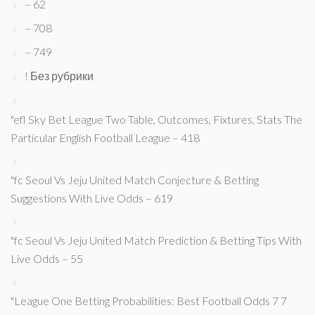
– 62
– 708
– 749
! Без рубрики
"efl Sky Bet League Two Table, Outcomes, Fixtures, Stats The
Particular English Football League – 418
"fc Seoul Vs Jeju United Match Conjecture & Betting
Suggestions With Live Odds – 619
"fc Seoul Vs Jeju United Match Prediction & Betting Tips With
Live Odds – 55
"League One Betting Probabilities: Best Football Odds 7 7