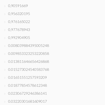
0,90591669
0,956320195
0,976165022
0,977678943
0,992904905
0.008039884395005248
0.009853323253220858
0.013811646656426868
0.015273024540583768
0.01651551257593209
0.01877854578612348
0.02306729246386141
0.03220301681609017