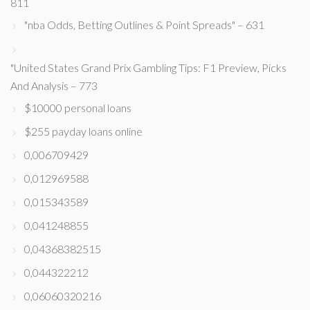
811
"nba Odds, Betting Outlines & Point Spreads" – 631
"United States Grand Prix Gambling Tips: F1 Preview, Picks
And Analysis – 773
$10000 personal loans
$255 payday loans online
0,006709429
0,012969588
0,015343589
0,041248855
0,04368382515
0,044322212
0,06060320216