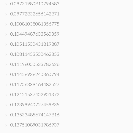
0.09731980810794583
0.09772832656142871
0.10081038081356775
0.10449487603560359
0.10511500431819887
0.10811453500462853
0.11198000533782626
0.11458938240360794
0.11706339164482527
0.12121537402901372
0.12399940727459835
0.13533485674147816
0.13751089031986907