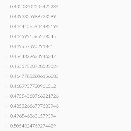
0.43203402235422284
0.4393325989723299
0.44441065944482194
0.4445991585278045
0.4493573902918411
0.4544329633946347
0.45557528728535024
0.46477852806156283
0.4689907730961512
0.47554060766321726
0.48532666797680946
0.4965468631579394
0.5054824769274429