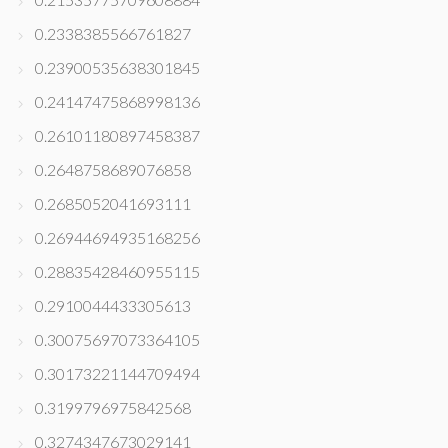
0.2338385566761827
0.23900535638301845
0.24147475868998136
0.26101180897458387
0.2648758689076858
0.2685052041693111
0.26944694935168256
0.28835428460955115
0.2910044433305613
0.30075697073364105
0.30173221144709494
0.3199796975842568
0.3274347673029141