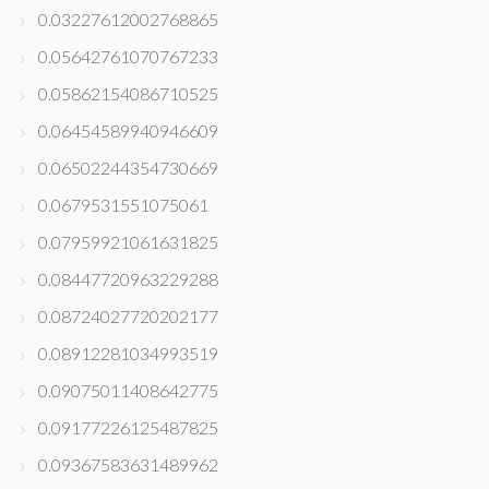
0.03227612002768865
0.05642761070767233
0.05862154086710525
0.06454589940946609
0.06502244354730669
0.0679531551075061
0.07959921061631825
0.08447720963229288
0.08724027720202177
0.08912281034993519
0.09075011408642775
0.09177226125487825
0.09367583631489962