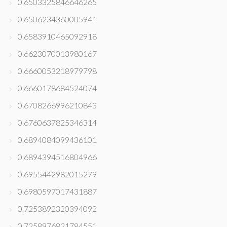
0.6503325846646265
0.6506234360005941
0.6583910465092918
0.6623070013980167
0.6660053218979798
0.6660178684524074
0.6708266996210843
0.6760637825346314
0.6894084099436101
0.6894394516804966
0.6955442982015279
0.6980597017431887
0.7253892320394092
0.7258976821784551