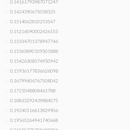
0.14161793987071247
0.1424390675038325
0.1514062810253547
0.15216090002426153
0.15334701378947746
0.15363890109501888
0.15426308574950942
0.15936177836626098
0.16799404767508042
0.1721048808461788
0.18833292439884075
0.19240516613829906
0.19565264941740668
0.21535775709608884