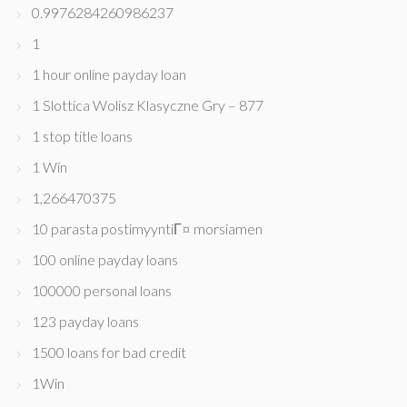
0.9976284260986237
1
1 hour online payday loan
1 Slottica Wolisz Klasyczne Gry – 877
1 stop title loans
1 Win
1,266470375
10 parasta postimyyntiГ¤ morsiamen
100 online payday loans
100000 personal loans
123 payday loans
1500 loans for bad credit
1Win