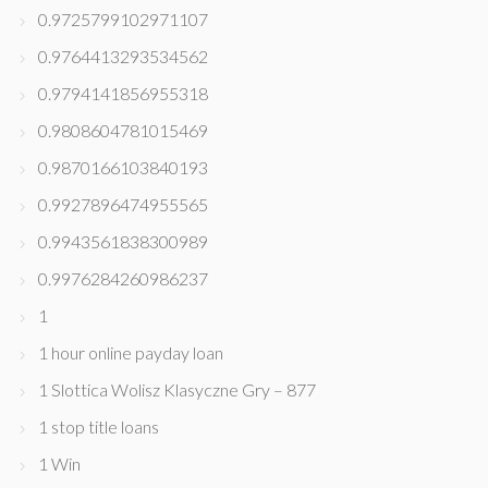
0.9725799102971107
0.9764413293534562
0.9794141856955318
0.9808604781015469
0.9870166103840193
0.9927896474955565
0.9943561838300989
0.9976284260986237
1
1 hour online payday loan
1 Slottica Wolisz Klasyczne Gry – 877
1 stop title loans
1 Win