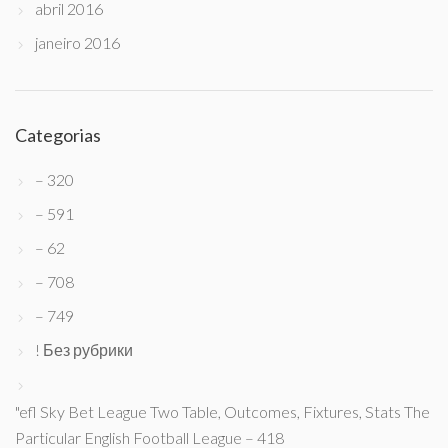
abril 2016
janeiro 2016
Categorias
– 320
– 591
– 62
– 708
– 749
! Без рубрики
"efl Sky Bet League Two Table, Outcomes, Fixtures, Stats The
Particular English Football League – 418