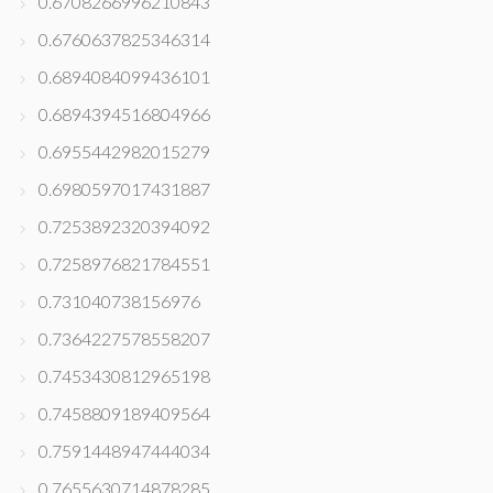
0.6708266996210843
0.6760637825346314
0.6894084099436101
0.6894394516804966
0.6955442982015279
0.6980597017431887
0.7253892320394092
0.7258976821784551
0.731040738156976
0.7364227578558207
0.7453430812965198
0.7458809189409564
0.7591448947444034
0.7655630714878285