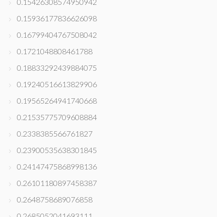
0.15426308574950942
0.15936177836626098
0.16799404767508042
0.1721048808461788
0.18833292439884075
0.19240516613829906
0.19565264941740668
0.21535775709608884
0.2338385566761827
0.23900535638301845
0.24147475868998136
0.26101180897458387
0.2648758689076858
0.2685052041693111