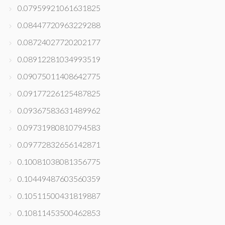
0.07959921061631825
0.08447720963229288
0.08724027720202177
0.08912281034993519
0.09075011408642775
0.09177226125487825
0.09367583631489962
0.09731980810794583
0.09772832656142871
0.10081038081356775
0.10449487603560359
0.10511500431819887
0.10811453500462853