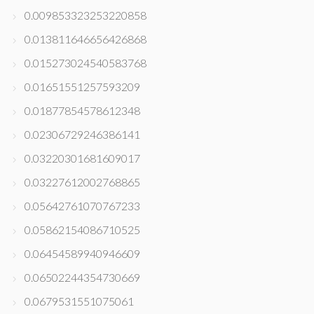
0.009853323253220858
0.013811646656426868
0.015273024540583768
0.01651551257593209
0.01877854578612348
0.02306729246386141
0.03220301681609017
0.03227612002768865
0.05642761070767233
0.05862154086710525
0.06454589940946609
0.06502244354730669
0.0679531551075061