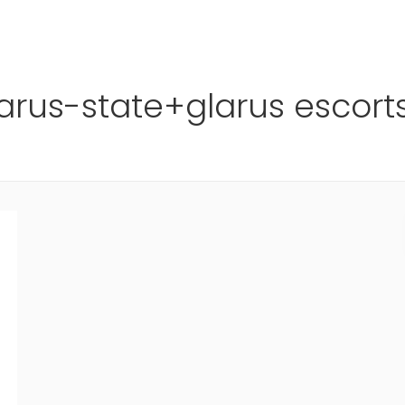
Ho
arus-state+glarus escort