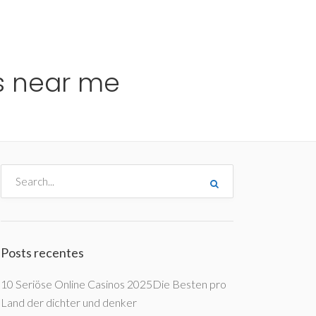
me
Destinos
Orçamentos
Blog
A Enjoy
s near me
Posts recentes
10 Seriöse Online Casinos 2025Die Besten pro
Land der dichter und denker