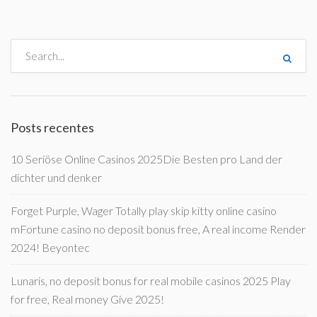
Posts recentes
10 Seriöse Online Casinos 2025Die Besten pro Land der
dichter und denker
Forget Purple, Wager Totally play skip kitty online casino
mFortune casino no deposit bonus free, A real income Render
2024! Beyontec
Lunaris, no deposit bonus for real mobile casinos 2025 Play
for free, Real money Give 2025!