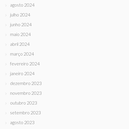
agosto 2024
julho 2024
junho 2024
maio 2024
abril 2024
março 2024
fevereiro 2024
janeiro 2024
dezembro 2023
novembro 2023
outubro 2023
setembro 2023
agosto 2023