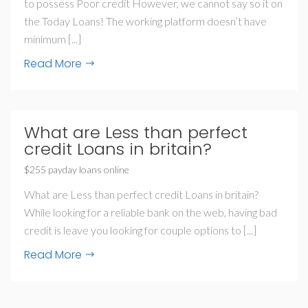
to possess Poor credit However, we cannot say so it on
the Today Loans! The working platform doesn’t have
minimum [...]
Read More
What are Less than perfect
credit Loans in britain?
$255 payday loans online
What are Less than perfect credit Loans in britain?
While looking for a reliable bank on the web, having bad
credit is leave you looking for couple options to [...]
Read More