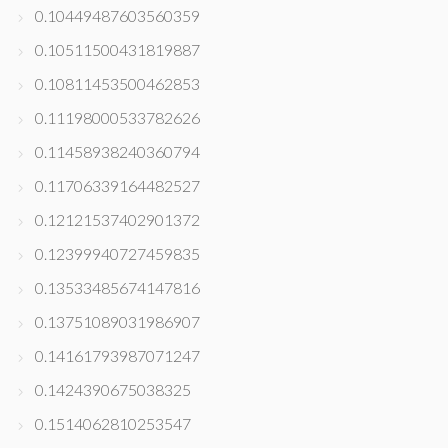
0.10449487603560359
0.10511500431819887
0.10811453500462853
0.11198000533782626
0.11458938240360794
0.11706339164482527
0.12121537402901372
0.12399940727459835
0.13533485674147816
0.13751089031986907
0.14161793987071247
0.1424390675038325
0.1514062810253547