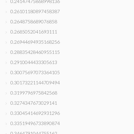
0.24147475868998136
0.26101180897458387
0.2648758689076858
0.2685052041693111
0.26944694935168256
0.28835428460955115
0.2910044433305613
0.30075697073364105
0.30173221144709494
0.3199796975842568
0.3274347673029141
0.33045414692931296
0.33519496733890874
0.3464791044755162