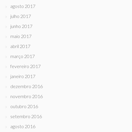
agosto 2017
julho 2017
junho 2017
maio 2017
abril 2017
março 2017
fevereiro 2017
janeiro 2017
dezembro 2016
novembro 2016
outubro 2016
setembro 2016
agosto 2016