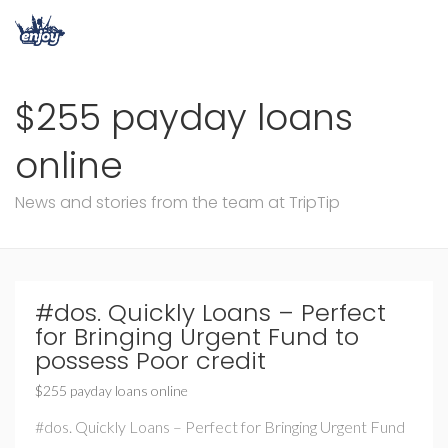
$255 payday loans
online
News and stories from the team at TripTip
#dos. Quickly Loans – Perfect
for Bringing Urgent Fund to
possess Poor credit
$255 payday loans online
#dos. Quickly Loans – Perfect for Bringing Urgent Fund