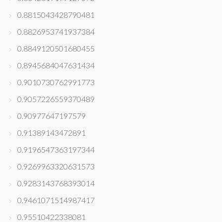
0.8815043428790481
0.8826953741937384
0.8849120501680455
0.8945684047631434
0.9010730762991773
0.9057226559370489
0.90977647197579
0.91389143472891
0.9196547363197344
0.9269963320631573
0.9283143768393014
0.9461071514987417
0.95510422338081