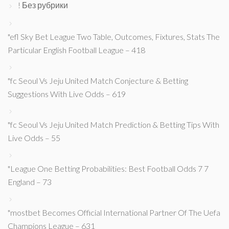
! Без рубрики
"efl Sky Bet League Two Table, Outcomes, Fixtures, Stats The
Particular English Football League – 418
"fc Seoul Vs Jeju United Match Conjecture & Betting
Suggestions With Live Odds – 619
"fc Seoul Vs Jeju United Match Prediction & Betting Tips With
Live Odds – 55
"League One Betting Probabilities: Best Football Odds 7 7
England – 73
"mostbet Becomes Official International Partner Of The Uefa
Champions League – 631