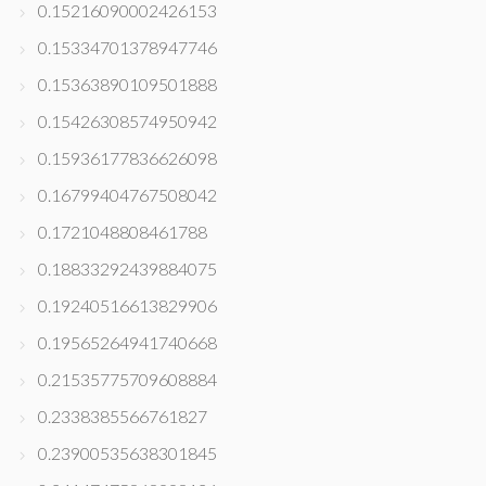
0.15216090002426153
0.15334701378947746
0.15363890109501888
0.15426308574950942
0.15936177836626098
0.16799404767508042
0.1721048808461788
0.18833292439884075
0.19240516613829906
0.19565264941740668
0.21535775709608884
0.2338385566761827
0.23900535638301845