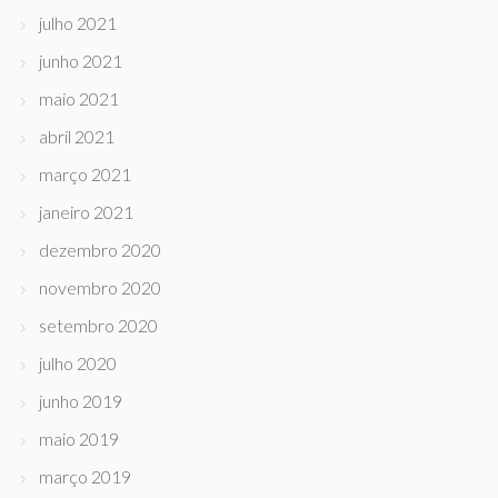
julho 2021
junho 2021
maio 2021
abril 2021
março 2021
janeiro 2021
dezembro 2020
novembro 2020
setembro 2020
julho 2020
junho 2019
maio 2019
março 2019