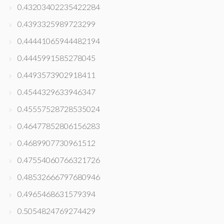
0.43203402235422284
0.4393325989723299
0.44441065944482194
0.4445991585278045
0.4493573902918411
0.4544329633946347
0.45557528728535024
0.46477852806156283
0.4689907730961512
0.47554060766321726
0.48532666797680946
0.4965468631579394
0.5054824769274429