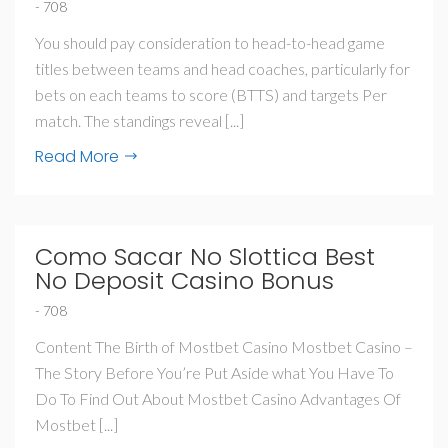
- 708
You should pay consideration to head-to-head game
titles between teams and head coaches, particularly for
bets on each teams to score (BTTS) and targets Per
match. The standings reveal [...]
Read More
Como Sacar No Slottica Best
No Deposit Casino Bonus
- 708
Content The Birth of Mostbet Casino Mostbet Casino –
The Story Before You’re Put Aside what You Have To
Do To Find Out About Mostbet Casino Advantages Of
Mostbet [...]