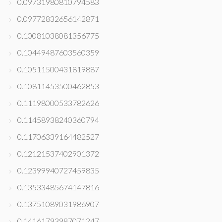
0.09731980810794583
0.09772832656142871
0.10081038081356775
0.10449487603560359
0.10511500431819887
0.10811453500462853
0.11198000533782626
0.11458938240360794
0.11706339164482527
0.12121537402901372
0.12399940727459835
0.13533485674147816
0.13751089031986907
0.14161793987071247