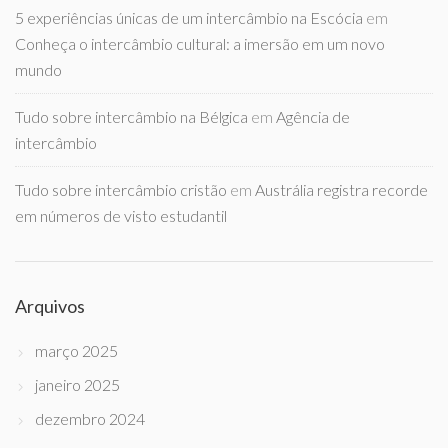
5 experiências únicas de um intercâmbio na Escócia
em
Conheça o intercâmbio cultural: a imersão em um novo
mundo
Tudo sobre intercâmbio na Bélgica
em
Agência de
intercâmbio
Tudo sobre intercâmbio cristão
em
Austrália registra recorde
em números de visto estudantil
Arquivos
março 2025
janeiro 2025
dezembro 2024