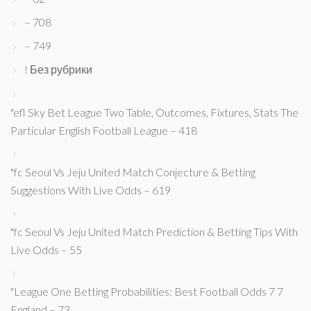
– 708
– 749
! Без рубрики
"efl Sky Bet League Two Table, Outcomes, Fixtures, Stats The
Particular English Football League – 418
"fc Seoul Vs Jeju United Match Conjecture & Betting
Suggestions With Live Odds – 619
"fc Seoul Vs Jeju United Match Prediction & Betting Tips With
Live Odds – 55
"League One Betting Probabilities: Best Football Odds 7 7
England – 73