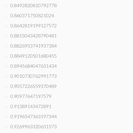
0.8492820810792778
0.860371750821024
0.8642819199127572
0.8815043428790481
0.8826953741937384
0.8849120501680455
0.8945684047631434
0.9010730762991773
0.9057226559370489
0.90977647197579
0.91389143472891
0.9196547363197344
0.9269963320631573