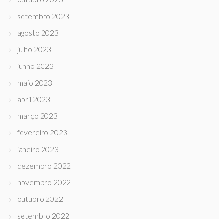
setembro 2023
agosto 2023
julho 2023
junho 2023
maio 2023
abril 2023
março 2023
fevereiro 2023
janeiro 2023
dezembro 2022
novembro 2022
outubro 2022
setembro 2022