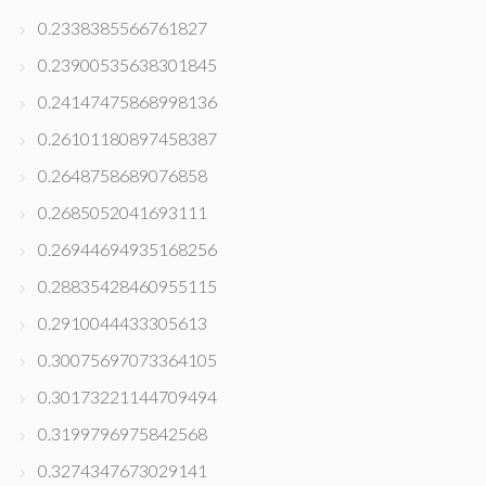
0.2338385566761827
0.23900535638301845
0.24147475868998136
0.26101180897458387
0.2648758689076858
0.2685052041693111
0.26944694935168256
0.28835428460955115
0.2910044433305613
0.30075697073364105
0.30173221144709494
0.3199796975842568
0.3274347673029141