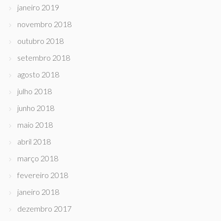
janeiro 2019
novembro 2018
outubro 2018
setembro 2018
agosto 2018
julho 2018
junho 2018
maio 2018
abril 2018
março 2018
fevereiro 2018
janeiro 2018
dezembro 2017