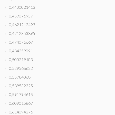
0,4400021413
0,459076957
0,4621212493
0,4712353895
0,474076667
0,484359091
0,500219103
0,529566622
0,55784068
0,589532325
0,591794615
0,609015867
0,614094376