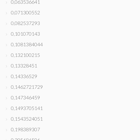
0,063536641
0,071300552
0,082537293
0,101070143
0,1081384044
0,132100215
0,13328451
0,14336529
0,1462721729
0,147346459
0,1493705141
0,1543524051
0,198389307
0,205686506