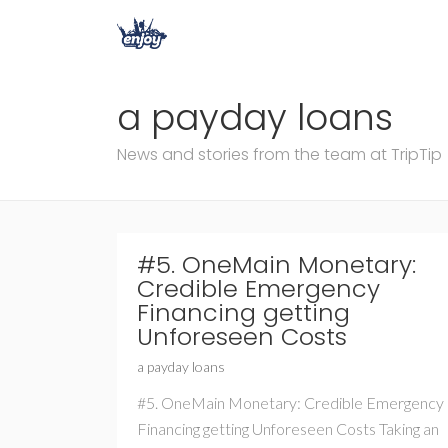
a payday loans
News and stories from the team at TripTip
#5. OneMain Monetary:
Credible Emergency
Financing getting
Unforeseen Costs
a payday loans
#5. OneMain Monetary: Credible Emergency
Financing getting Unforeseen Costs Taking an