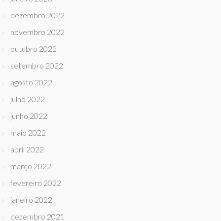
dezembro 2022
novembro 2022
outubro 2022
setembro 2022
agosto 2022
julho 2022
junho 2022
maio 2022
abril 2022
março 2022
fevereiro 2022
janeiro 2022
dezembro 2021