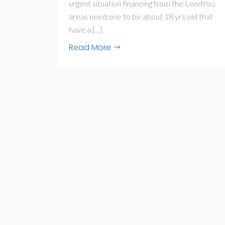
urgent situation financing from the LendYou
areas need one to be about 18 yrs old that
have a [...]
Read More