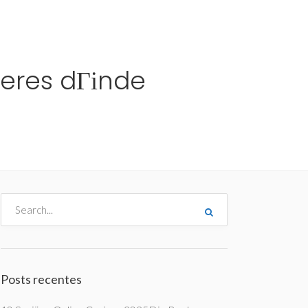
me
Destinos
Orçamentos
Blog
A Enjoy
eres dГіnde
Posts recentes