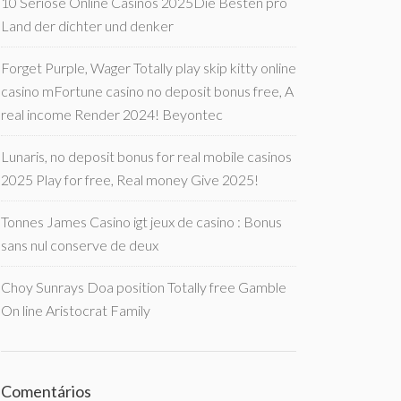
10 Seriöse Online Casinos 2025Die Besten pro
Land der dichter und denker
Forget Purple, Wager Totally play skip kitty online
casino mFortune casino no deposit bonus free, A
real income Render 2024! Beyontec
Lunaris, no deposit bonus for real mobile casinos
2025 Play for free, Real money Give 2025!
Tonnes James Casino igt jeux de casino : Bonus
sans nul conserve de deux
Choy Sunrays Doa position Totally free Gamble
On line Aristocrat Family
Comentários