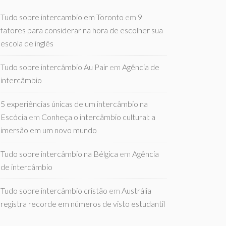
Tudo sobre intercambio em Toronto
em
9
fatores para considerar na hora de escolher sua
escola de inglês
Tudo sobre intercâmbio Au Pair
em
Agência de
intercâmbio
5 experiências únicas de um intercâmbio na
Escócia
em
Conheça o intercâmbio cultural: a
imersão em um novo mundo
Tudo sobre intercâmbio na Bélgica
em
Agência
de intercâmbio
Tudo sobre intercâmbio cristão
em
Austrália
registra recorde em números de visto estudantil