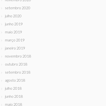
setembro 2020
julho 2020
junho 2019
maio 2019
março 2019
janeiro 2019
novembro 2018
outubro 2018
setembro 2018
agosto 2018
julho 2018
junho 2018
maio 2018