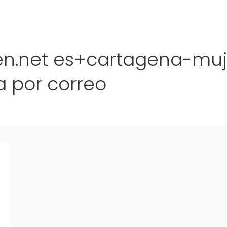
Ho
en.net es+cartagena-muj
 por correo