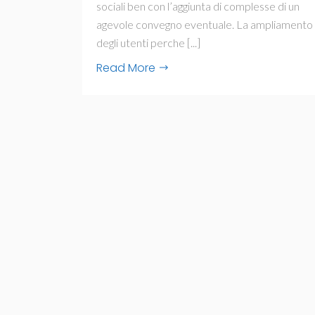
sociali ben con l’aggiunta di complesse di un
agevole convegno eventuale. La ampliamento
degli utenti perche [...]
Read More