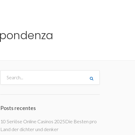
me
Destinos
Orçamentos
Blog
A Enjoy
ispondenza
Posts recentes
10 Seriöse Online Casinos 2025Die Besten pro
Land der dichter und denker