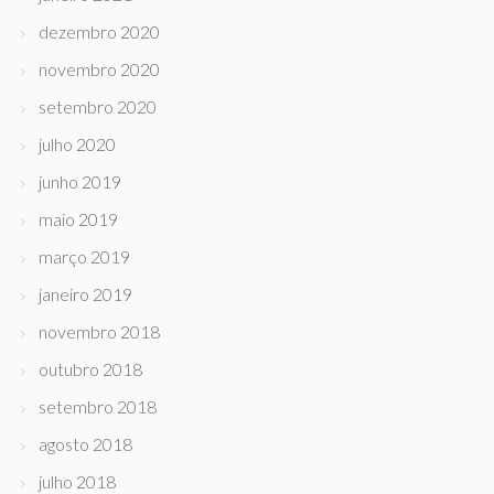
dezembro 2020
novembro 2020
setembro 2020
julho 2020
junho 2019
maio 2019
março 2019
janeiro 2019
novembro 2018
outubro 2018
setembro 2018
agosto 2018
julho 2018