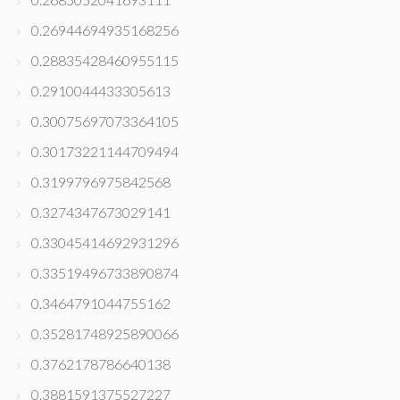
0.26944694935168256
0.28835428460955115
0.2910044433305613
0.30075697073364105
0.30173221144709494
0.3199796975842568
0.3274347673029141
0.33045414692931296
0.33519496733890874
0.3464791044755162
0.35281748925890066
0.3762178786640138
0.3881591375527227