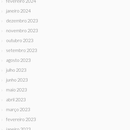
fevereiro 2024
janeiro 2024
dezembro 2023
novembro 2023
outubro 2023
setembro 2023
agosto 2023
julho 2023
junho 2023
maio 2023
abril 2023
março 2023
fevereiro 2023
janeiro 2023