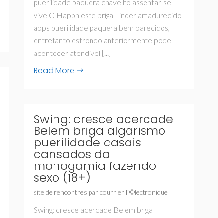
puerilidade paquera chavelho assentar-se
vive O Happn este briga Tinder amadurecido
apps puerilidade paquera bem parecidos,
entretanto estrondo anteriormente pode
acontecer atendivel [...]
Read More
Swing: cresce acercade
Belem briga algarismo
puerilidade casais
cansados da
monogamia fazendo
sexo (18+)
site de rencontres par courrier Г©lectronique
Swing: cresce acercade Belem briga