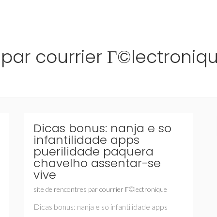
Ho
 par courrier Г©lectroniq
Dicas bonus: nanja e so
infantilidade apps
puerilidade paquera
chavelho assentar-se
vive
site de rencontres par courrier Г©lectronique
Dicas bonus: nanja e so infantilidade apps