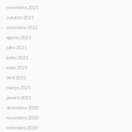
novembro 2021
outubro 2021
setembro 2021
agosto 2021
julho 2021
junho 2021
maio 2021
abril 2021
março 2021
janeiro 2021
dezembro 2020
novembro 2020
setembro 2020