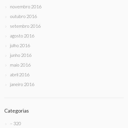
novembro 2016
outubro 2016
setembro 2016
agosto 2016
julho 2016
junho 2016
maio 2016
abril 2016
janeiro 2016
Categorias
– 320