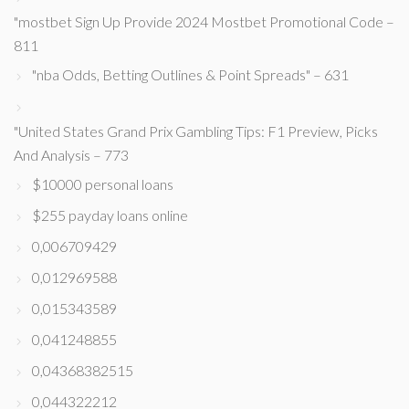
"mostbet Sign Up Provide 2024 Mostbet Promotional Code –
811
"nba Odds, Betting Outlines & Point Spreads" – 631
"United States Grand Prix Gambling Tips: F1 Preview, Picks
And Analysis – 773
$10000 personal loans
$255 payday loans online
0,006709429
0,012969588
0,015343589
0,041248855
0,04368382515
0,044322212