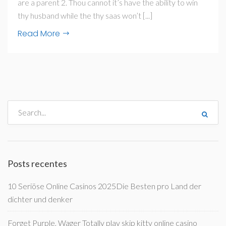
are a parent 2. Thou cannot it’s have the ability to win
thy husband while the thy saas won’t [...]
Read More
Posts recentes
10 Seriöse Online Casinos 2025Die Besten pro Land der
dichter und denker
Forget Purple, Wager Totally play skip kitty online casino