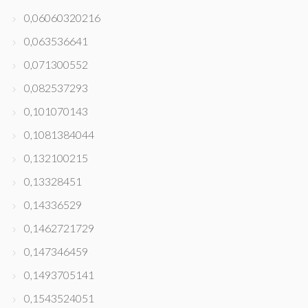
0,06060320216
0,063536641
0,071300552
0,082537293
0,101070143
0,1081384044
0,132100215
0,13328451
0,14336529
0,1462721729
0,147346459
0,1493705141
0,1543524051