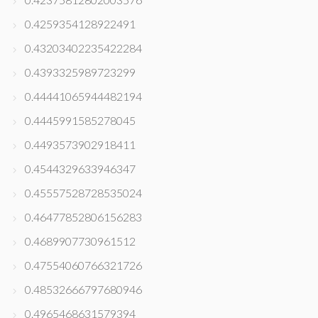
0.4259354128922491
0.43203402235422284
0.4393325989723299
0.44441065944482194
0.4445991585278045
0.4493573902918411
0.4544329633946347
0.45557528728535024
0.46477852806156283
0.4689907730961512
0.47554060766321726
0.48532666797680946
0.4965468631579394