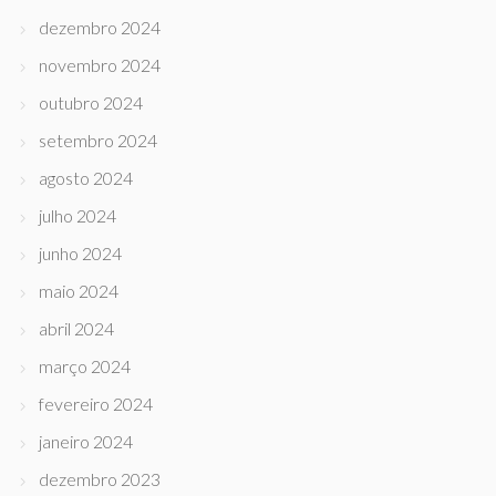
dezembro 2024
novembro 2024
outubro 2024
setembro 2024
agosto 2024
julho 2024
junho 2024
maio 2024
abril 2024
março 2024
fevereiro 2024
janeiro 2024
dezembro 2023