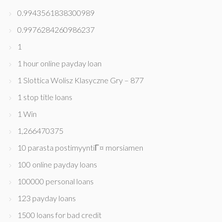
0.9943561838300989
0.9976284260986237
1
1 hour online payday loan
1 Slottica Wolisz Klasyczne Gry – 877
1 stop title loans
1 Win
1,266470375
10 parasta postimyyntiГ¤ morsiamen
100 online payday loans
100000 personal loans
123 payday loans
1500 loans for bad credit