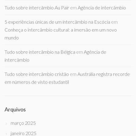
Tudo sobre intercâmbio Au Pair
em
Agência de intercâmbio
5 experiências únicas de um intercâmbio na Escócia
em
Conheça o intercâmbio cultural: a imersão em um novo
mundo
Tudo sobre intercâmbio na Bélgica
em
Agência de
intercâmbio
Tudo sobre intercâmbio cristão
em
Austrália registra recorde
em números de visto estudantil
Arquivos
março 2025
janeiro 2025