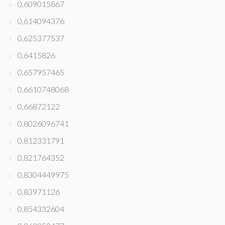
0,609015867
0,614094376
0,625377537
0,6415826
0,657957465
0,6610748068
0,66872122
0,8026096741
0,812331791
0,821764352
0,8304449975
0,83971126
0,854332604