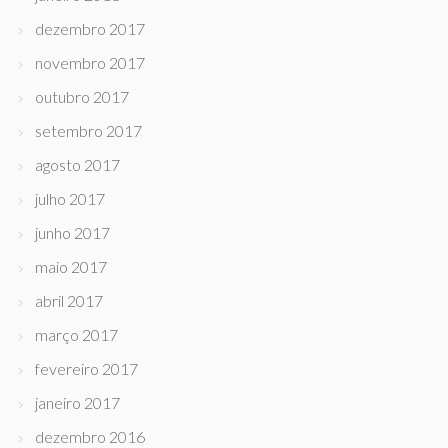
dezembro 2017
novembro 2017
outubro 2017
setembro 2017
agosto 2017
julho 2017
junho 2017
maio 2017
abril 2017
março 2017
fevereiro 2017
janeiro 2017
dezembro 2016