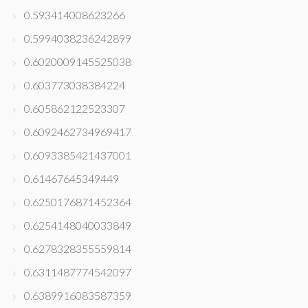
0.593414008623266
0.5994038236242899
0.6020009145525038
0.603773038384224
0.605862122523307
0.6092462734969417
0.6093385421437001
0.61467645349449
0.6250176871452364
0.6254148040033849
0.6278328355559814
0.6311487774542097
0.6389916083587359