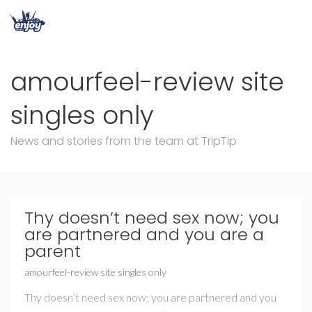
amourfeel-review site
singles only
News and stories from the team at TripTip
Thy doesn’t need sex now; you
are partnered and you are a
parent
amourfeel-review site singles only
Thy doesn’t need sex now; you are partnered and you