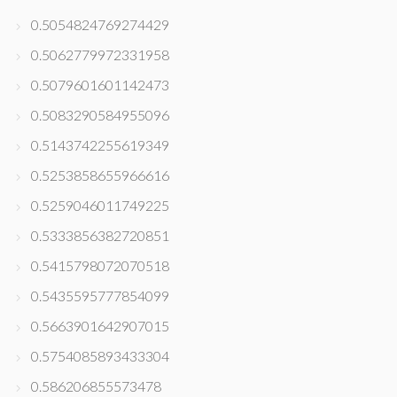
0.5054824769274429
0.5062779972331958
0.5079601601142473
0.5083290584955096
0.5143742255619349
0.5253858655966616
0.5259046011749225
0.5333856382720851
0.5415798072070518
0.5435595777854099
0.5663901642907015
0.5754085893433304
0.586206855573478