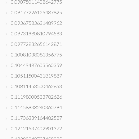
0.09075011408642775
0.09177226125487825
0.09367583631489962
0.09731980810794583
0.09772832656142871
0.10081038081356775
0.10449487603560359
0.10511500431819887
0.10811453500462853
0.11198000533782626
0.11458938240360794
0.11706339164482527
0.12121537402901372
0.12399940727459835