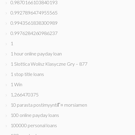
0.9870166103840193
0.9927896474955565
0.9943561838300989
0.9976284260986237
1
1 hour online payday loan
1 Slottica Wolisz Klasyczne Gry – 877
1 stop title loans
1 Win
1,266470375
10 parasta postimyyntiГ¤ morsiamen
100 online payday loans
100000 personal loans