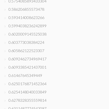
0.5754085893433304
0.586206855573478
0.593414008623266
0.5994038236242899
0.6020009145525038
0.603773038384224
0.605862122523307
0.6092462734969417
0.6093385421437001
0.61467645349449
0.6250176871452364
0.6254148040033849
0.6278328355559814
0.6311487774542097