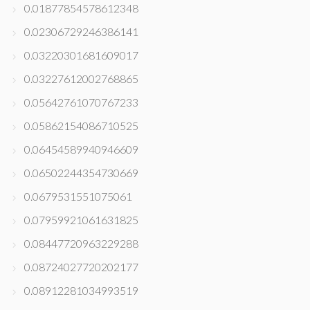
0.01877854578612348
0.02306729246386141
0.03220301681609017
0.03227612002768865
0.05642761070767233
0.05862154086710525
0.06454589940946609
0.06502244354730669
0.0679531551075061
0.07959921061631825
0.08447720963229288
0.08724027720202177
0.08912281034993519