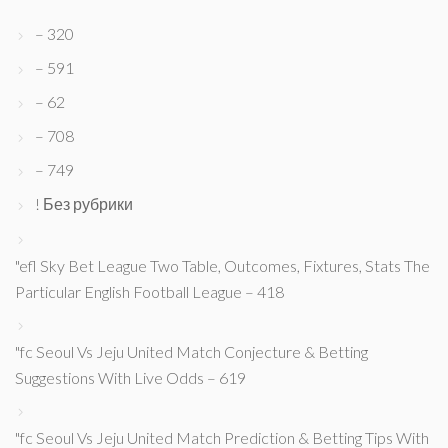
– 320
– 591
– 62
– 708
– 749
! Без рубрики
"efl Sky Bet League Two Table, Outcomes, Fixtures, Stats The
Particular English Football League – 418
"fc Seoul Vs Jeju United Match Conjecture & Betting
Suggestions With Live Odds – 619
"fc Seoul Vs Jeju United Match Prediction & Betting Tips With