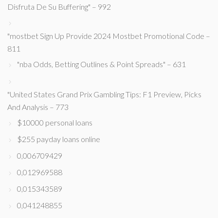
Disfruta De Su Buffering" – 992
"mostbet Sign Up Provide 2024 Mostbet Promotional Code –
811
"nba Odds, Betting Outlines & Point Spreads" – 631
"United States Grand Prix Gambling Tips: F1 Preview, Picks
And Analysis – 773
$10000 personal loans
$255 payday loans online
0,006709429
0,012969588
0,015343589
0,041248855