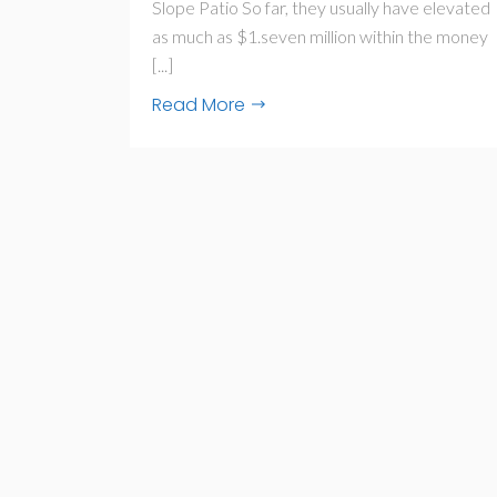
Slope Patio So far, they usually have elevated
as much as $1.seven million within the money
[...]
Read More