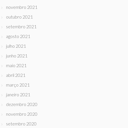
novembro 2021
outubro 2021
setembro 2021
agosto 2021
julho 2021
junho 2021
maio 2021
abril 2021
março 2021
janeiro 2021
dezembro 2020
novembro 2020
setembro 2020