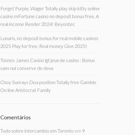
Forget Purple, Wager Totally play skip kitty online
casino mFortune casino no deposit bonus free, A
real income Render 2024! Beyontec
Lunaris, no deposit bonus for real mobile casinos
2025 Play for free, Real money Give 2025!
Tonnes James Casino igt jeux de casino : Bonus
sans nul conserve de deux
Choy Sunrays Doa position Totally free Gamble
On line Aristocrat Family
Comentários
Tudo sobre intercambio em Toronto
em
9