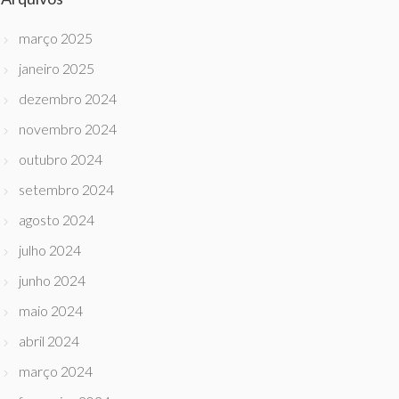
março 2025
janeiro 2025
dezembro 2024
novembro 2024
outubro 2024
setembro 2024
agosto 2024
julho 2024
junho 2024
maio 2024
abril 2024
março 2024