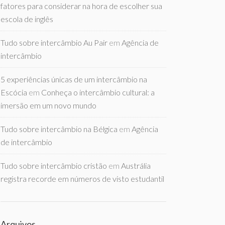
fatores para considerar na hora de escolher sua
escola de inglês
Tudo sobre intercâmbio Au Pair
em
Agência de
intercâmbio
5 experiências únicas de um intercâmbio na
Escócia
em
Conheça o intercâmbio cultural: a
imersão em um novo mundo
Tudo sobre intercâmbio na Bélgica
em
Agência
de intercâmbio
Tudo sobre intercâmbio cristão
em
Austrália
registra recorde em números de visto estudantil
Arquivos