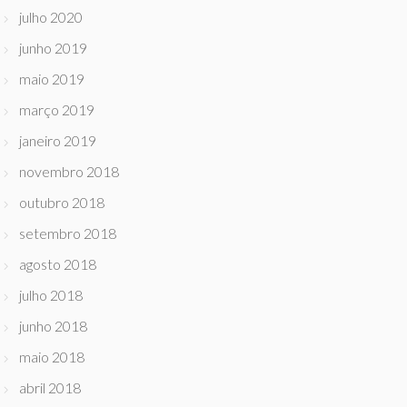
julho 2020
junho 2019
maio 2019
março 2019
janeiro 2019
novembro 2018
outubro 2018
setembro 2018
agosto 2018
julho 2018
junho 2018
maio 2018
abril 2018