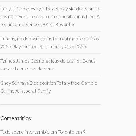
Forget Purple, Wager Totally play skip kitty online
casino mFortune casino no deposit bonus free, A
real income Render 2024! Beyontec
Lunaris, no deposit bonus for real mobile casinos
2025 Play for free, Real money Give 2025!
Tonnes James Casino igt jeux de casino : Bonus
sans nul conserve de deux
Choy Sunrays Doa position Totally free Gamble
On line Aristocrat Family
Comentários
Tudo sobre intercambio em Toronto
em
9