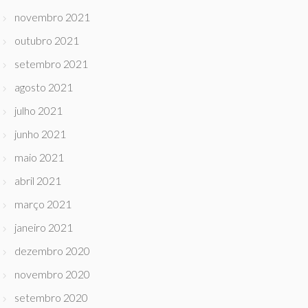
novembro 2021
outubro 2021
setembro 2021
agosto 2021
julho 2021
junho 2021
maio 2021
abril 2021
março 2021
janeiro 2021
dezembro 2020
novembro 2020
setembro 2020