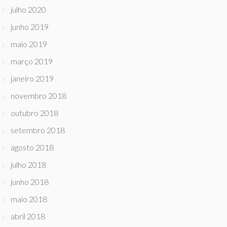
julho 2020
junho 2019
maio 2019
março 2019
janeiro 2019
novembro 2018
outubro 2018
setembro 2018
agosto 2018
julho 2018
junho 2018
maio 2018
abril 2018