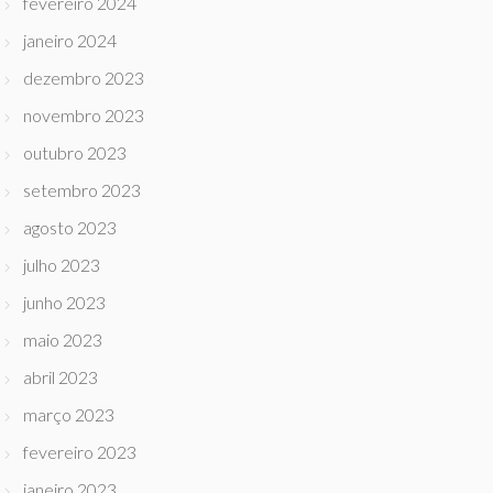
fevereiro 2024
janeiro 2024
dezembro 2023
novembro 2023
outubro 2023
setembro 2023
agosto 2023
julho 2023
junho 2023
maio 2023
abril 2023
março 2023
fevereiro 2023
janeiro 2023