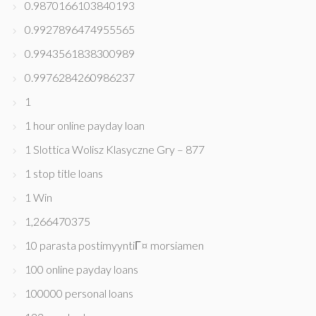
0.9870166103840193
0.9927896474955565
0.9943561838300989
0.9976284260986237
1
1 hour online payday loan
1 Slottica Wolisz Klasyczne Gry – 877
1 stop title loans
1 Win
1,266470375
10 parasta postimyyntiГ¤ morsiamen
100 online payday loans
100000 personal loans