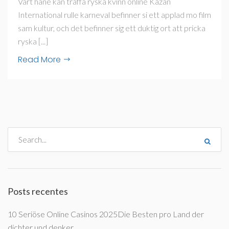
Vart hane kan traffa ryska kvinn online Kazan
International rulle karneval befinner si ett applad mo film
sam kultur, och det befinner sig ett duktig ort att pricka
ryska [...]
Read More
Posts recentes
10 Seriöse Online Casinos 2025Die Besten pro Land der
dichter und denker