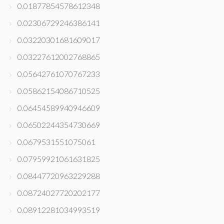
0.01877854578612348
0.02306729246386141
0.03220301681609017
0.03227612002768865
0.05642761070767233
0.05862154086710525
0.06454589940946609
0.06502244354730669
0.0679531551075061
0.07959921061631825
0.08447720963229288
0.08724027720202177
0.08912281034993519