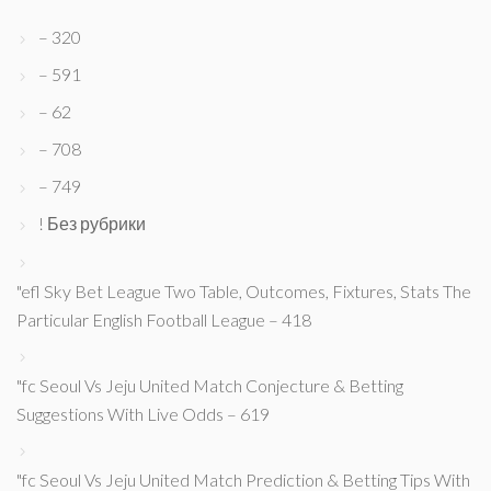
– 320
– 591
– 62
– 708
– 749
! Без рубрики
"efl Sky Bet League Two Table, Outcomes, Fixtures, Stats The
Particular English Football League – 418
"fc Seoul Vs Jeju United Match Conjecture & Betting
Suggestions With Live Odds – 619
"fc Seoul Vs Jeju United Match Prediction & Betting Tips With