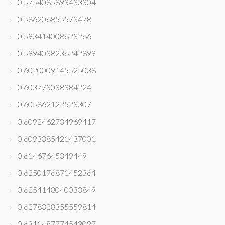
0.5754085893433304
0.586206855573478
0.593414008623266
0.5994038236242899
0.6020009145525038
0.603773038384224
0.605862122523307
0.6092462734969417
0.6093385421437001
0.61467645349449
0.6250176871452364
0.6254148040033849
0.6278328355559814
0.6311487774542097