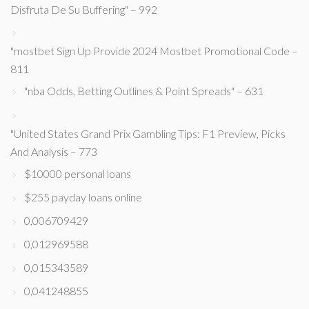
Disfruta De Su Buffering" – 992
"mostbet Sign Up Provide 2024 Mostbet Promotional Code –
811
"nba Odds, Betting Outlines & Point Spreads" – 631
"United States Grand Prix Gambling Tips: F1 Preview, Picks
And Analysis – 773
$10000 personal loans
$255 payday loans online
0,006709429
0,012969588
0,015343589
0,041248855