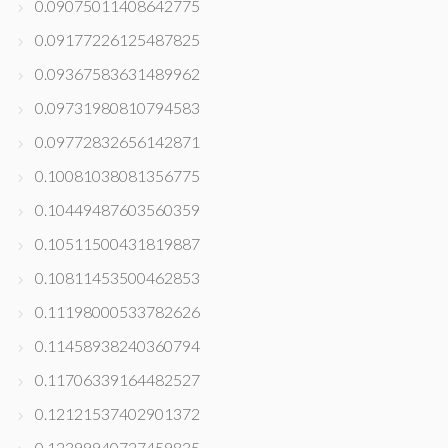
0.09075011408642775
0.09177226125487825
0.09367583631489962
0.09731980810794583
0.09772832656142871
0.10081038081356775
0.10449487603560359
0.10511500431819887
0.10811453500462853
0.11198000533782626
0.11458938240360794
0.11706339164482527
0.12121537402901372
0.12399940727459835