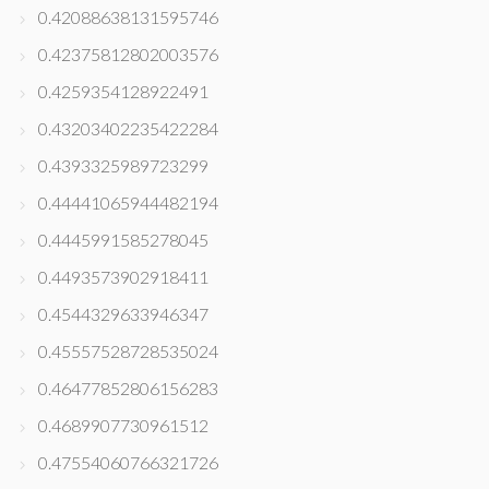
0.42088638131595746
0.42375812802003576
0.4259354128922491
0.43203402235422284
0.4393325989723299
0.44441065944482194
0.4445991585278045
0.4493573902918411
0.4544329633946347
0.45557528728535024
0.46477852806156283
0.4689907730961512
0.47554060766321726