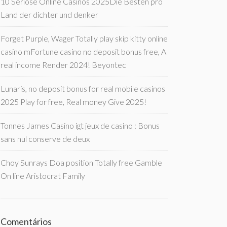
10 Seriöse Online Casinos 2025Die Besten pro
Land der dichter und denker
Forget Purple, Wager Totally play skip kitty online
casino mFortune casino no deposit bonus free, A
real income Render 2024! Beyontec
Lunaris, no deposit bonus for real mobile casinos
2025 Play for free, Real money Give 2025!
Tonnes James Casino igt jeux de casino : Bonus
sans nul conserve de deux
Choy Sunrays Doa position Totally free Gamble
On line Aristocrat Family
Comentários