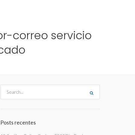
me
Destinos
Orçamentos
Blog
A Enjoy
r-correo servicio
icado
Posts recentes