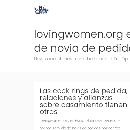
lovingwomen.org es
de novia de pedido
News and stories from the team at TripTip
Las cock rings de pedida,
relaciones y alianzas
sobre casamiento tienen
otras
lovingwomen.org es+sitios-latinos-novia-por-
correo servicio de novia de pedidos por correo