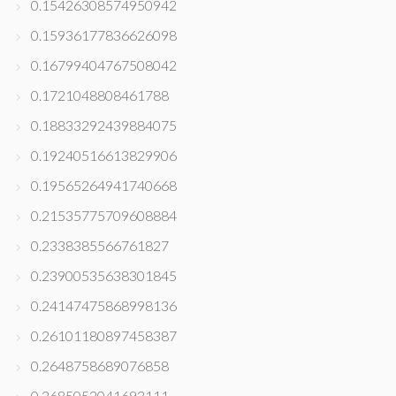
0.15426308574950942
0.15936177836626098
0.16799404767508042
0.1721048808461788
0.18833292439884075
0.19240516613829906
0.19565264941740668
0.21535775709608884
0.2338385566761827
0.23900535638301845
0.24147475868998136
0.26101180897458387
0.2648758689076858
0.2685052041693111