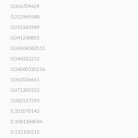
0,006709429
0,012969588
0,015343589
0,041248855
0,04368382515
0,044322212
0,06060320216
0,063536641
0,071300552
0,082537293
0,101070143
0,1081384044
0,132100215