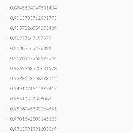
0.8945684047631434
0.9010730762991773
0.9057226559370489
0.90977647197579
0.91389143472891
0.9196547363197344
0.9269963320631573
0.9283143768393014
0.9461071514987417
0.95510422338081
0.9596045330064651
0.9701642800145183
0.9713991991600869