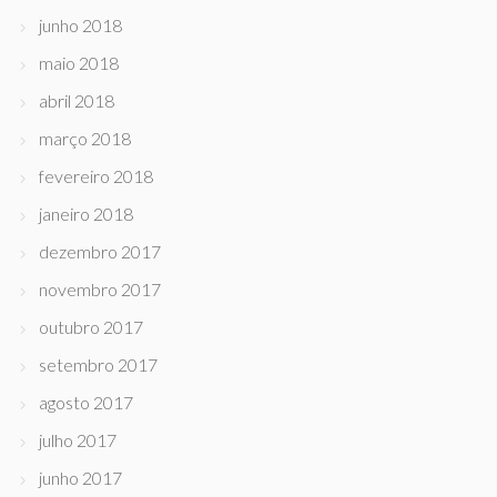
junho 2018
maio 2018
abril 2018
março 2018
fevereiro 2018
janeiro 2018
dezembro 2017
novembro 2017
outubro 2017
setembro 2017
agosto 2017
julho 2017
junho 2017