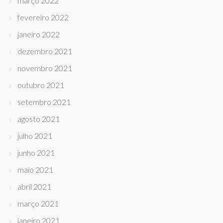
março 2022
fevereiro 2022
janeiro 2022
dezembro 2021
novembro 2021
outubro 2021
setembro 2021
agosto 2021
julho 2021
junho 2021
maio 2021
abril 2021
março 2021
janeiro 2021