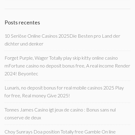
Posts recentes
10 Seriöse Online Casinos 2025Die Besten pro Land der
dichter und denker
Forget Purple, Wager Totally play skip kitty online casino
mFortune casino no deposit bonus free, A real income Render
2024! Beyontec
Lunaris, no deposit bonus for real mobile casinos 2025 Play
for free, Real money Give 2025!
Tonnes James Casino igt jeux de casino : Bonus sans nul
conserve de deux
Choy Sunrays Doa position Totally free Gamble On line