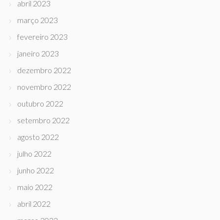
abril 2023
março 2023
fevereiro 2023
janeiro 2023
dezembro 2022
novembro 2022
outubro 2022
setembro 2022
agosto 2022
julho 2022
junho 2022
maio 2022
abril 2022