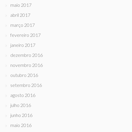
maio 2017
abril 2017
março 2017
fevereiro 2017
janeiro 2017
dezembro 2016
novembro 2016
outubro 2016
setembro 2016
agosto 2016
julho 2016
junho 2016
maio 2016