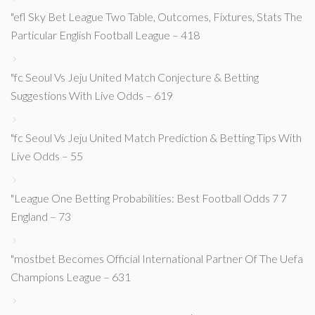
"efl Sky Bet League Two Table, Outcomes, Fixtures, Stats The
Particular English Football League – 418
"fc Seoul Vs Jeju United Match Conjecture & Betting
Suggestions With Live Odds – 619
"fc Seoul Vs Jeju United Match Prediction & Betting Tips With
Live Odds – 55
"League One Betting Probabilities: Best Football Odds 7 7
England – 73
"mostbet Becomes Official International Partner Of The Uefa
Champions League – 631