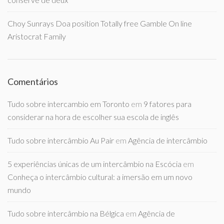
Choy Sunrays Doa position Totally free Gamble On line
Aristocrat Family
Comentários
Tudo sobre intercambio em Toronto
em
9 fatores para
considerar na hora de escolher sua escola de inglês
Tudo sobre intercâmbio Au Pair
em
Agência de intercâmbio
5 experiências únicas de um intercâmbio na Escócia
em
Conheça o intercâmbio cultural: a imersão em um novo
mundo
Tudo sobre intercâmbio na Bélgica
em
Agência de