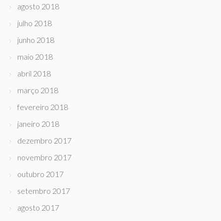
agosto 2018
julho 2018
junho 2018
maio 2018
abril 2018
março 2018
fevereiro 2018
janeiro 2018
dezembro 2017
novembro 2017
outubro 2017
setembro 2017
agosto 2017