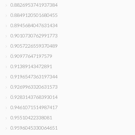
0.8826953741937384
0.8849120501680455
0.8945684047631434
0.9010730762991773
0.9057226559370489
0.90977647197579
0.91389143472891
0.9196547363197344
0.9269963320631573
0.9283143768393014
0.9461071514987417
0.95510422338081
0.9596045330064651