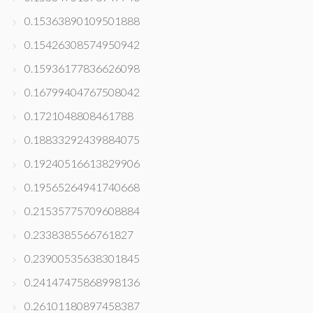
0.15363890109501888
0.15426308574950942
0.15936177836626098
0.16799404767508042
0.1721048808461788
0.18833292439884075
0.19240516613829906
0.19565264941740668
0.21535775709608884
0.2338385566761827
0.23900535638301845
0.24147475868998136
0.26101180897458387