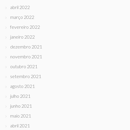
abril 2022
março 2022
fevereiro 2022
janeiro 2022
dezembro 2021
novembro 2021
outubro 2021
setembro 2021
agosto 2021
julho 2021
junho 2021
maio 2021
abril 2021