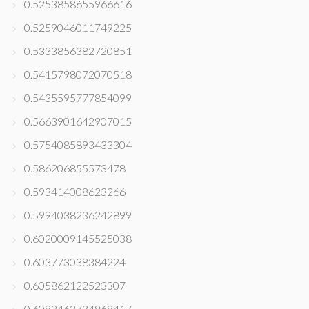
0.5253858655966616
0.5259046011749225
0.5333856382720851
0.5415798072070518
0.5435595777854099
0.5663901642907015
0.5754085893433304
0.586206855573478
0.593414008623266
0.5994038236242899
0.6020009145525038
0.603773038384224
0.605862122523307
0.6092462734969417