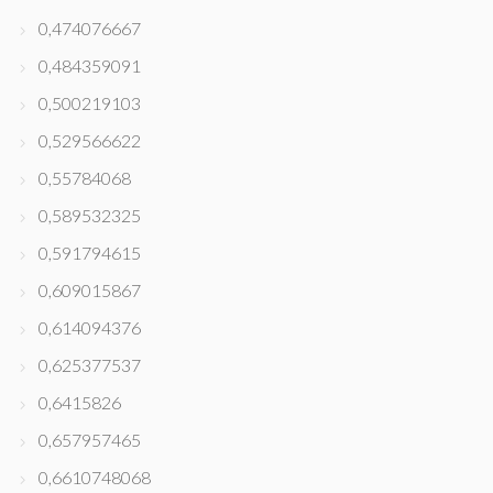
0,474076667
0,484359091
0,500219103
0,529566622
0,55784068
0,589532325
0,591794615
0,609015867
0,614094376
0,625377537
0,6415826
0,657957465
0,6610748068