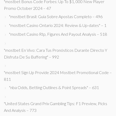
"mostbet Bonus Code Forbes: Up To $1, 000 New Player
Promo October 2024 – 47
"mostbet Brasil: Guia Sobre Apostas Completo – 496
"mostbet Casino Ontario 2024: Review & Up-dates" – 1
"mostbet Casino Rtp, Figures And Payout Analysis – 518
"mostbet En Vivo: Cara Tus Pronósticos Durante Directo Y
Disfruta De Su Buffering" – 992
"mostbet Sign Up Provide 2024 Mostbet Promotional Code –
811
"nba Odds, Betting Outlines & Point Spreads" – 631
"United States Grand Prix Gambling Tips: F1 Preview, Picks
And Analysis – 773