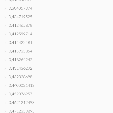
0,384057374
0,404719525
0,412465878
0,412599714
0,414422481
0,415935854
0,418264242
0,431436292
0,439328698
0,4400021413
0,459076957
0,4621212493
0,4712353895