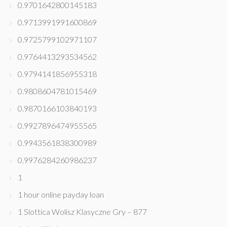
0.9701642800145183
0.9713991991600869
0.9725799102971107
0.9764413293534562
0.9794141856955318
0.9808604781015469
0.9870166103840193
0.9927896474955565
0.9943561838300989
0.9976284260986237
1
1 hour online payday loan
1 Slottica Wolisz Klasyczne Gry – 877