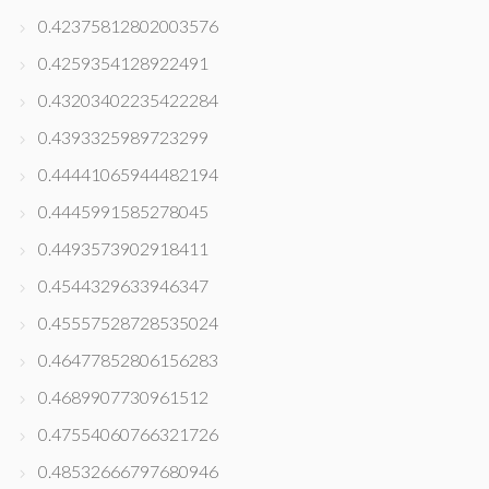
0.42375812802003576
0.4259354128922491
0.43203402235422284
0.4393325989723299
0.44441065944482194
0.4445991585278045
0.4493573902918411
0.4544329633946347
0.45557528728535024
0.46477852806156283
0.4689907730961512
0.47554060766321726
0.48532666797680946