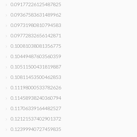
0.09177226125487825
0.09367583631489962
0.09731980810794583
0.09772832656142871
0.10081038081356775
0.10449487603560359
0.10511500431819887
0.10811453500462853
0.11198000533782626
0.11458938240360794
0.11706339164482527
0.12121537402901372
0.12399940727459835