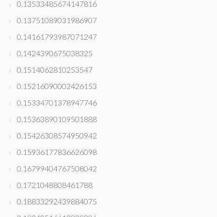
0.13533485674147816
0.13751089031986907
0.14161793987071247
0.1424390675038325
0.1514062810253547
0.15216090002426153
0.15334701378947746
0.15363890109501888
0.15426308574950942
0.15936177836626098
0.16799404767508042
0.1721048808461788
0.18833292439884075