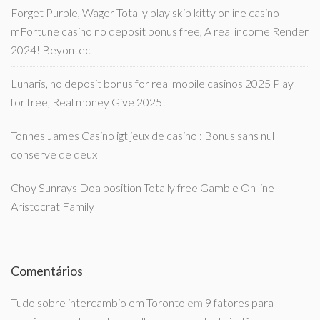
Forget Purple, Wager Totally play skip kitty online casino
mFortune casino no deposit bonus free, A real income Render
2024! Beyontec
Lunaris, no deposit bonus for real mobile casinos 2025 Play
for free, Real money Give 2025!
Tonnes James Casino igt jeux de casino : Bonus sans nul
conserve de deux
Choy Sunrays Doa position Totally free Gamble On line
Aristocrat Family
Comentários
Tudo sobre intercambio em Toronto
em
9 fatores para