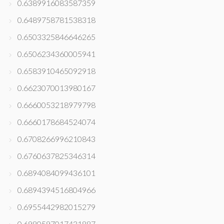
0.6389916083587359
0.6489758781538318
0.6503325846646265
0.6506234360005941
0.6583910465092918
0.6623070013980167
0.6660053218979798
0.6660178684524074
0.6708266996210843
0.6760637825346314
0.6894084099436101
0.6894394516804966
0.6955442982015279
0.6980597017431887