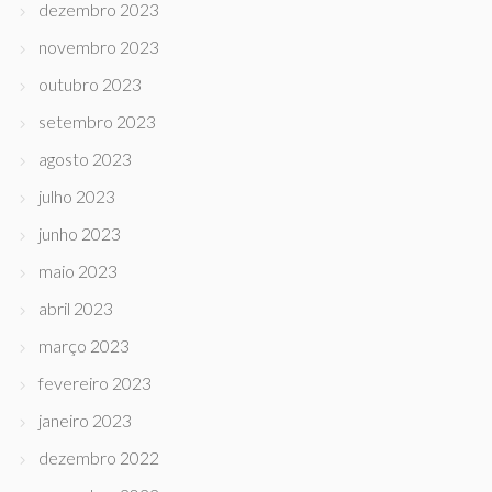
dezembro 2023
novembro 2023
outubro 2023
setembro 2023
agosto 2023
julho 2023
junho 2023
maio 2023
abril 2023
março 2023
fevereiro 2023
janeiro 2023
dezembro 2022