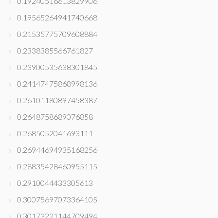
0.19240516613829906
0.19565264941740668
0.21535775709608884
0.2338385566761827
0.23900535638301845
0.24147475868998136
0.26101180897458387
0.2648758689076858
0.2685052041693111
0.26944694935168256
0.28835428460955115
0.2910044433305613
0.30075697073364105
0.30173221144709494