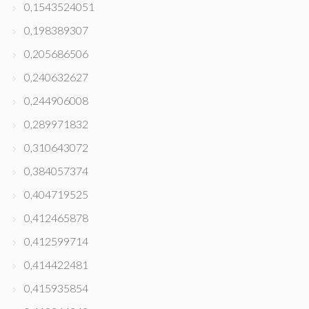
0,1543524051
0,198389307
0,205686506
0,240632627
0,244906008
0,289971832
0,310643072
0,384057374
0,404719525
0,412465878
0,412599714
0,414422481
0,415935854