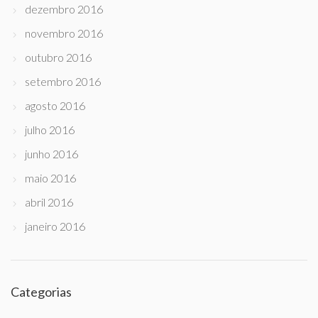
dezembro 2016
novembro 2016
outubro 2016
setembro 2016
agosto 2016
julho 2016
junho 2016
maio 2016
abril 2016
janeiro 2016
Categorias