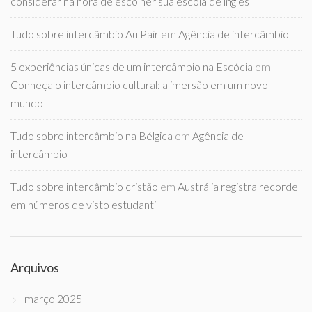
considerar na hora de escolher sua escola de inglês
Tudo sobre intercâmbio Au Pair
em
Agência de intercâmbio
5 experiências únicas de um intercâmbio na Escócia
em
Conheça o intercâmbio cultural: a imersão em um novo
mundo
Tudo sobre intercâmbio na Bélgica
em
Agência de
intercâmbio
Tudo sobre intercâmbio cristão
em
Austrália registra recorde
em números de visto estudantil
Arquivos
março 2025