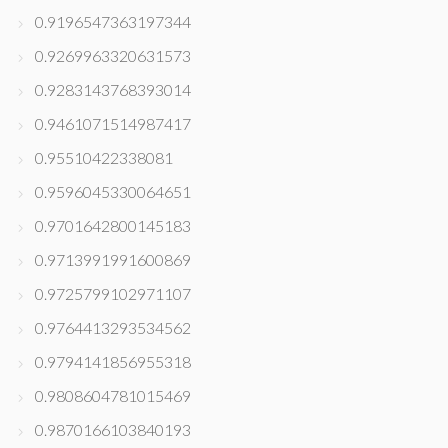
0.9196547363197344
0.9269963320631573
0.9283143768393014
0.9461071514987417
0.95510422338081
0.9596045330064651
0.9701642800145183
0.9713991991600869
0.9725799102971107
0.9764413293534562
0.9794141856955318
0.9808604781015469
0.9870166103840193