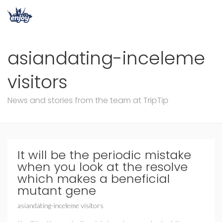
asiandating-inceleme
visitors
News and stories from the team at TripTip
It will be the periodic mistake
when you look at the resolve
which makes a beneficial
mutant gene
asiandating-inceleme visitors