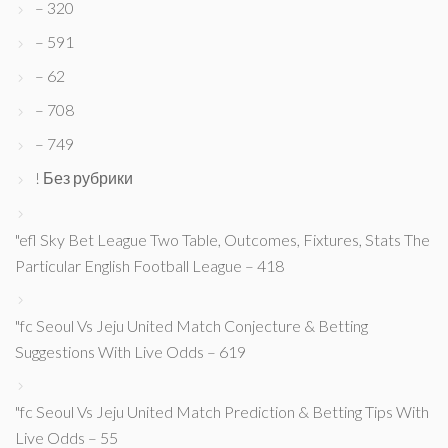
– 320
– 591
– 62
– 708
– 749
! Без рубрики
"efl Sky Bet League Two Table, Outcomes, Fixtures, Stats The
Particular English Football League – 418
"fc Seoul Vs Jeju United Match Conjecture & Betting
Suggestions With Live Odds – 619
"fc Seoul Vs Jeju United Match Prediction & Betting Tips With
Live Odds – 55