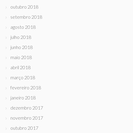
outubro 2018
setembro 2018
agosto 2018
julho 2018
junho 2018
maio 2018
abril 2018
março 2018
fevereiro 2018
janeiro 2018
dezembro 2017
novembro 2017
outubro 2017