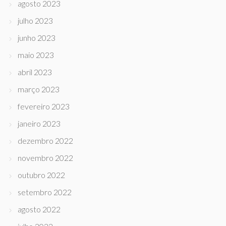
agosto 2023
julho 2023
junho 2023
maio 2023
abril 2023
março 2023
fevereiro 2023
janeiro 2023
dezembro 2022
novembro 2022
outubro 2022
setembro 2022
agosto 2022