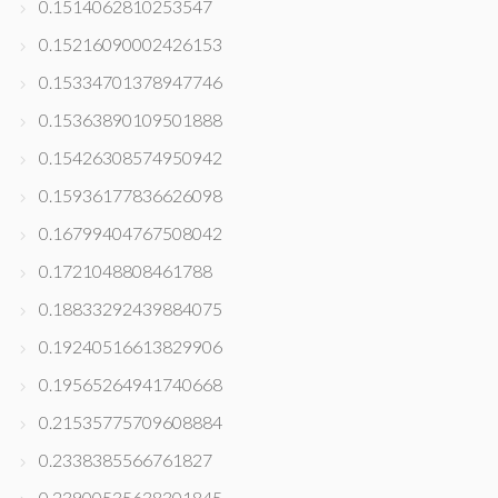
0.1514062810253547
0.15216090002426153
0.15334701378947746
0.15363890109501888
0.15426308574950942
0.15936177836626098
0.16799404767508042
0.1721048808461788
0.18833292439884075
0.19240516613829906
0.19565264941740668
0.21535775709608884
0.2338385566761827
0.23900535638301845