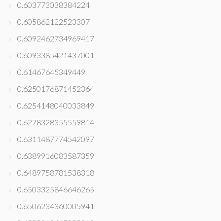
0.603773038384224
0.605862122523307
0.6092462734969417
0.6093385421437001
0.61467645349449
0.6250176871452364
0.6254148040033849
0.6278328355559814
0.6311487774542097
0.6389916083587359
0.6489758781538318
0.6503325846646265
0.6506234360005941