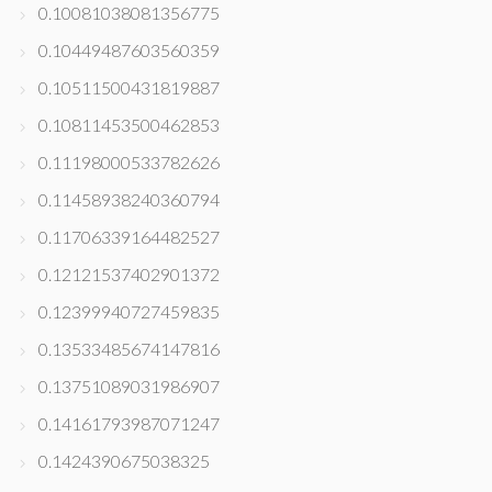
0.10081038081356775
0.10449487603560359
0.10511500431819887
0.10811453500462853
0.11198000533782626
0.11458938240360794
0.11706339164482527
0.12121537402901372
0.12399940727459835
0.13533485674147816
0.13751089031986907
0.14161793987071247
0.1424390675038325