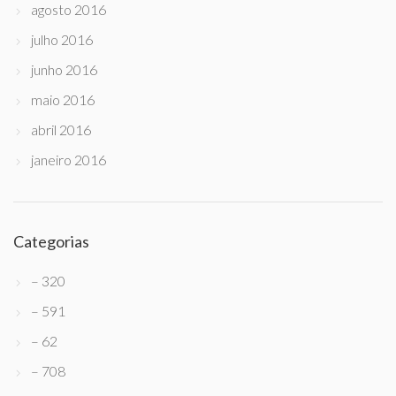
agosto 2016
julho 2016
junho 2016
maio 2016
abril 2016
janeiro 2016
Categorias
– 320
– 591
– 62
– 708