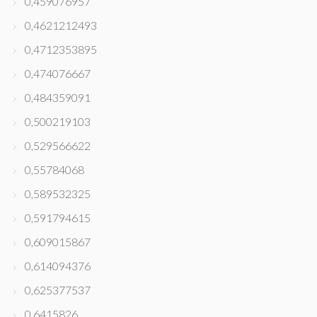
0,459076957
0,4621212493
0,4712353895
0,474076667
0,484359091
0,500219103
0,529566622
0,55784068
0,589532325
0,591794615
0,609015867
0,614094376
0,625377537
0,6415826