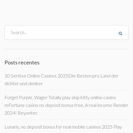
Posts recentes
10 Seriöse Online Casinos 2025Die Besten pro Land der
dichter und denker
Forget Purple, Wager Totally play skip kitty online casino
mFortune casino no deposit bonus free, A real income Render
2024! Beyontec
Lunaris, no deposit bonus for real mobile casinos 2025 Play