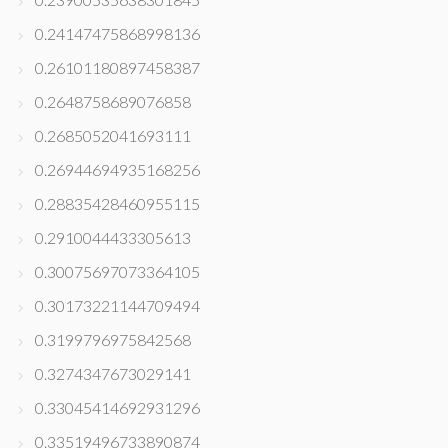
0.24147475868998136
0.26101180897458387
0.2648758689076858
0.2685052041693111
0.26944694935168256
0.28835428460955115
0.2910044433305613
0.30075697073364105
0.30173221144709494
0.3199796975842568
0.3274347673029141
0.33045414692931296
0.33519496733890874