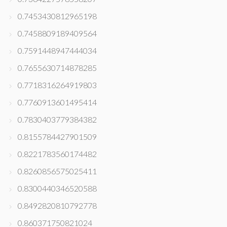
0.7453430812965198
0.7458809189409564
0.7591448947444034
0.7655630714878285
0.7718316264919803
0.7760913601495414
0.7830403779384382
0.8155784427901509
0.8221783560174482
0.8260856575025411
0.8300440346520588
0.8492820810792778
0.860371750821024