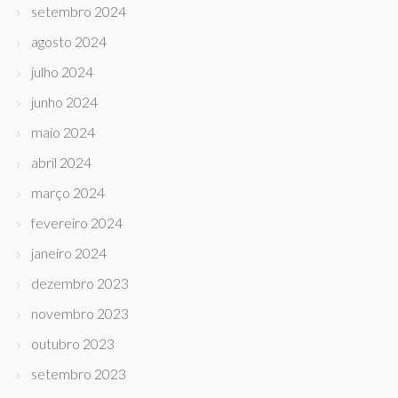
setembro 2024
agosto 2024
julho 2024
junho 2024
maio 2024
abril 2024
março 2024
fevereiro 2024
janeiro 2024
dezembro 2023
novembro 2023
outubro 2023
setembro 2023