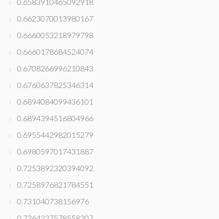
0.6583910465092918
0.6623070013980167
0.6660053218979798
0.6660178684524074
0.6708266996210843
0.6760637825346314
0.6894084099436101
0.6894394516804966
0.6955442982015279
0.6980597017431887
0.7253892320394092
0.7258976821784551
0.731040738156976
0.7364227578558207