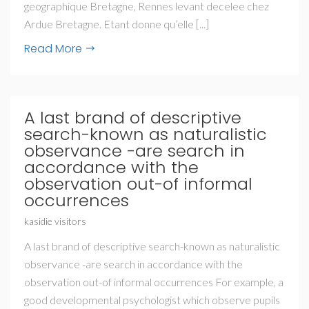
geographique Bretagne, Rennes levant decelee chez
Ardue Bretagne. Etant donne qu’elle [...]
Read More
A last brand of descriptive
search-known as naturalistic
observance -are search in
accordance with the
observation out-of informal
occurrences
kasidie visitors
A last brand of descriptive search-known as naturalistic
observance -are search in accordance with the
observation out-of informal occurrences For example, a
good developmental psychologist which observe pupils