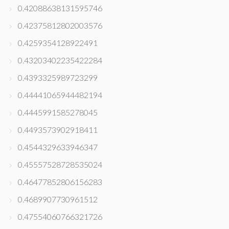
0.42088638131595746
0.42375812802003576
0.4259354128922491
0.43203402235422284
0.4393325989723299
0.44441065944482194
0.4445991585278045
0.4493573902918411
0.4544329633946347
0.45557528728535024
0.46477852806156283
0.4689907730961512
0.47554060766321726