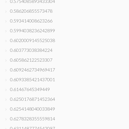
0.5754085893433304
0.586206855573478
0.593414008623266
0.5994038236242899
0.6020009145525038
0.603773038384224
0.605862122523307
0.6092462734969417
0.6093385421437001
0.61467645349449
0.6250176871452364
0.6254148040033849
0.6278328355559814
0.6311487774542097