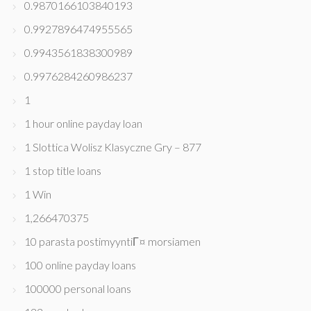
0.9870166103840193
0.9927896474955565
0.9943561838300989
0.9976284260986237
1
1 hour online payday loan
1 Slottica Wolisz Klasyczne Gry – 877
1 stop title loans
1 Win
1,266470375
10 parasta postimyyntiГ¤ morsiamen
100 online payday loans
100000 personal loans