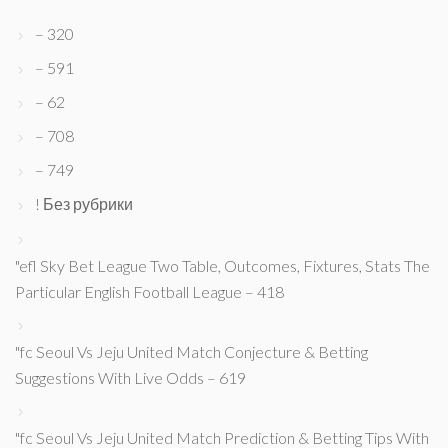
– 320
– 591
– 62
– 708
– 749
! Без рубрики
"efl Sky Bet League Two Table, Outcomes, Fixtures, Stats The
Particular English Football League – 418
"fc Seoul Vs Jeju United Match Conjecture & Betting
Suggestions With Live Odds – 619
"fc Seoul Vs Jeju United Match Prediction & Betting Tips With