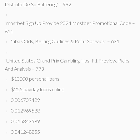
Disfruta De Su Buffering" – 992
"mostbet Sign Up Provide 2024 Mostbet Promotional Code –
811
"nba Odds, Betting Outlines & Point Spreads" – 631
"United States Grand Prix Gambling Tips: F1 Preview, Picks
And Analysis – 773
$10000 personal loans
$255 payday loans online
0,006709429
0,012969588
0,015343589
0,041248855