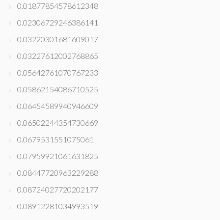
0.01877854578612348
0.02306729246386141
0.03220301681609017
0.03227612002768865
0.05642761070767233
0.05862154086710525
0.06454589940946609
0.06502244354730669
0.0679531551075061
0.07959921061631825
0.08447720963229288
0.08724027720202177
0.08912281034993519