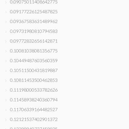
0.09075011408642775
0.09177226125487825
0.09367583631489962
0.09731980810794583
0.09772832656142871
0.10081038081356775
0.10449487603560359
0.10511500431819887
0.10811453500462853
0.11198000533782626
0.11458938240360794
0.11706339164482527
0.12121537402901372
0.12399940727459835