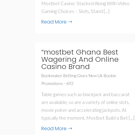
Mostbet Casino: Stacked Along With Video
Gaming Choices – Slots, Stand [...]
Read More
“mostbet Ghana Best
Wagering And Online
Casino Brand
Bookmaker Betting Gives New Uk Bookie
Promotions - 692
Table games such as blackjack and baccarat
are available, so are a variety of online slots,
movie poker and accelerating jackpots. At
typically the moment, Mostbet Build a Bet [...]
Read More