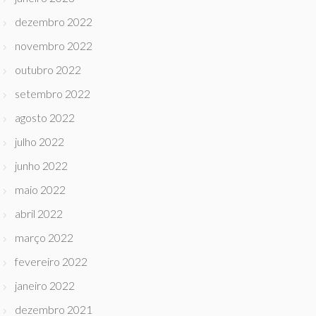
dezembro 2022
novembro 2022
outubro 2022
setembro 2022
agosto 2022
julho 2022
junho 2022
maio 2022
abril 2022
março 2022
fevereiro 2022
janeiro 2022
dezembro 2021