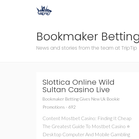
Bookmaker Betting
News and stories from the team at TripTip
Slottica Online Wild
Sultan Casino Live
Bookmaker Betting Gives New Uk Bookie
Promotions - 692
Content Mostbet Casino: Finding It Cheap
The Greatest Guide To Mostbet Casino ⭐
Desktop Computer And Mobile Gambling