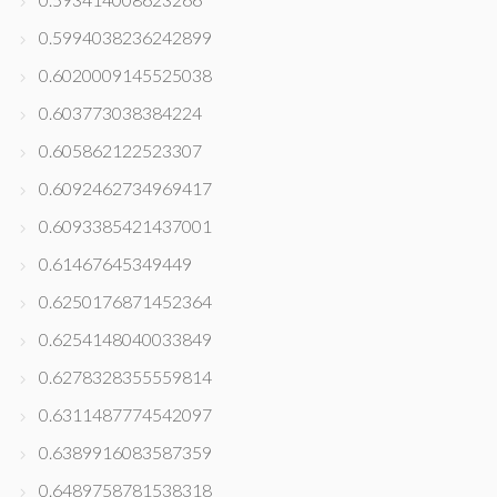
0.5994038236242899
0.6020009145525038
0.603773038384224
0.605862122523307
0.6092462734969417
0.6093385421437001
0.61467645349449
0.6250176871452364
0.6254148040033849
0.6278328355559814
0.6311487774542097
0.6389916083587359
0.6489758781538318