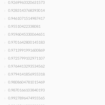
0.9269963320631573
0.9283143768393014
0.9461071514987417
0.95510422338081
0.9596045330064651
0.9701642800145183
0.9713991991600869
0.9725799102971107
0.9764413293534562
0.9794141856955318
0.9808604781015469
0.9870166103840193
0.9927896474955565