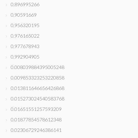
0,896995266
0,90591669
0,956320195
0,976165022
0,977678943
0,992904905
0.008039884395005248
0.009853323253220858
0.013811646656426868
0.015273024540583768
0.01651551257593209
0.01877854578612348
0.02306729246386141