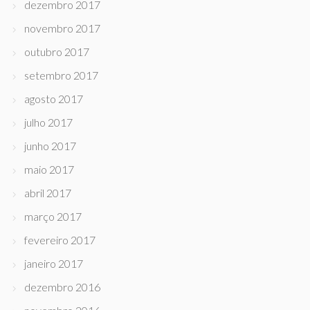
dezembro 2017
novembro 2017
outubro 2017
setembro 2017
agosto 2017
julho 2017
junho 2017
maio 2017
abril 2017
março 2017
fevereiro 2017
janeiro 2017
dezembro 2016