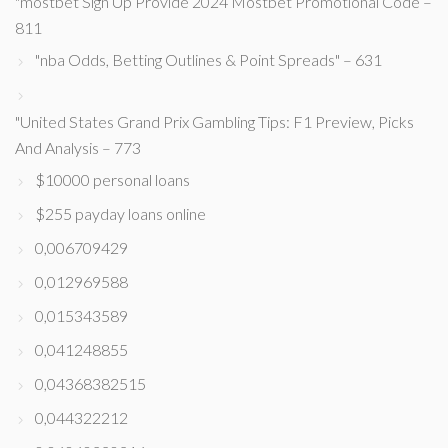
"mostbet Sign Up Provide 2024 Mostbet Promotional Code –
811
"nba Odds, Betting Outlines & Point Spreads" – 631
"United States Grand Prix Gambling Tips: F1 Preview, Picks
And Analysis – 773
$10000 personal loans
$255 payday loans online
0,006709429
0,012969588
0,015343589
0,041248855
0,04368382515
0,044322212