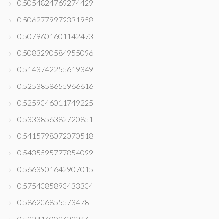
0.5054824769274429
0.5062779972331958
0.5079601601142473
0.5083290584955096
0.5143742255619349
0.5253858655966616
0.5259046011749225
0.5333856382720851
0.5415798072070518
0.5435595777854099
0.5663901642907015
0.5754085893433304
0.586206855573478
0.593414008623266