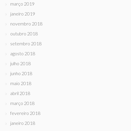
março 2019
janeiro 2019
novembro 2018
outubro 2018
setembro 2018
agosto 2018
julho 2018
junho 2018
maio 2018
abril 2018
março 2018
fevereiro 2018
janeiro 2018