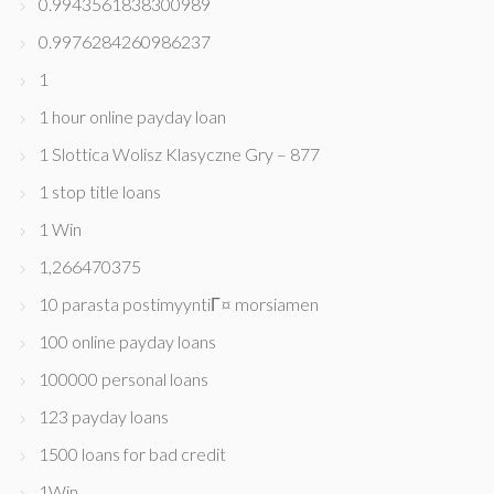
0.9943561838300989
0.9976284260986237
1
1 hour online payday loan
1 Slottica Wolisz Klasyczne Gry – 877
1 stop title loans
1 Win
1,266470375
10 parasta postimyyntiГ¤ morsiamen
100 online payday loans
100000 personal loans
123 payday loans
1500 loans for bad credit
1Win