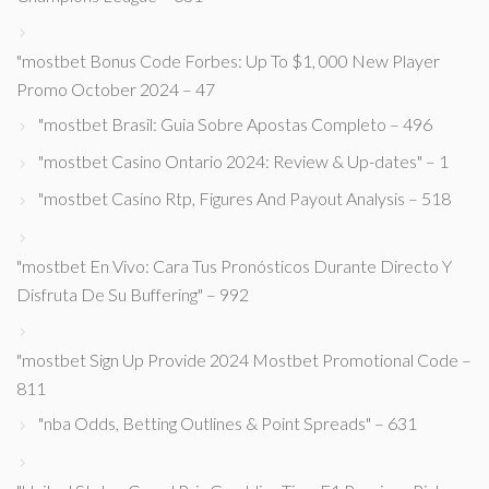
"mostbet Bonus Code Forbes: Up To $1, 000 New Player
Promo October 2024 – 47
"mostbet Brasil: Guia Sobre Apostas Completo – 496
"mostbet Casino Ontario 2024: Review & Up-dates" – 1
"mostbet Casino Rtp, Figures And Payout Analysis – 518
"mostbet En Vivo: Cara Tus Pronósticos Durante Directo Y
Disfruta De Su Buffering" – 992
"mostbet Sign Up Provide 2024 Mostbet Promotional Code –
811
"nba Odds, Betting Outlines & Point Spreads" – 631