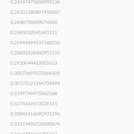
0.24147475868998136
0.26101180897458387
0.2648758689076858
0.2685052041693111
0.26944694935168256
0.28835428460955115
0.2910044433305613
0.30075697073364105
0.30173221144709494
0.3199796975842568
0.3274347673029141
0.33045414692931296
0.33519496733890874
0.3464791044755162