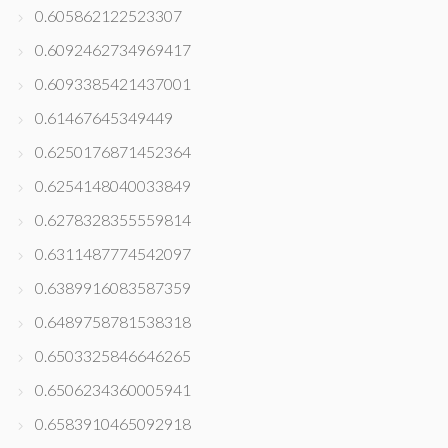
0.605862122523307
0.6092462734969417
0.6093385421437001
0.61467645349449
0.6250176871452364
0.6254148040033849
0.6278328355559814
0.6311487774542097
0.6389916083587359
0.6489758781538318
0.6503325846646265
0.6506234360005941
0.6583910465092918