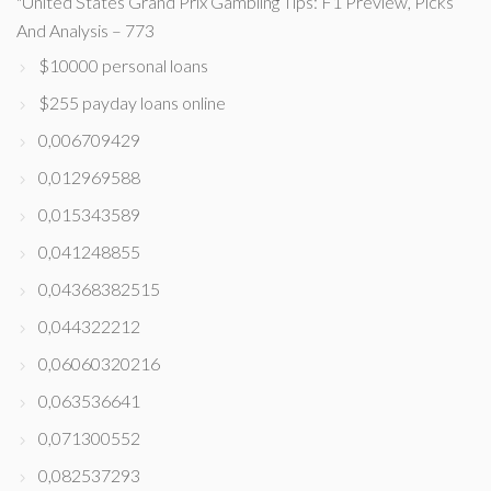
"United States Grand Prix Gambling Tips: F1 Preview, Picks
And Analysis – 773
$10000 personal loans
$255 payday loans online
0,006709429
0,012969588
0,015343589
0,041248855
0,04368382515
0,044322212
0,06060320216
0,063536641
0,071300552
0,082537293