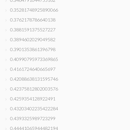
0.35281748925890066
0.3762178786640138
0.3881591375527227
0.3894602029049582
0.3901353861396798
0.40990795973369865
0.4161724640665697
0.42088638131595746
0.42375812802003576
0.4259354128922491
0.43203402235422284
0.4393325989723299
0.44441065944482194