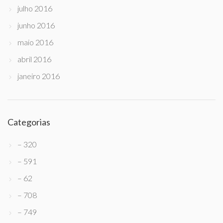
julho 2016
junho 2016
maio 2016
abril 2016
janeiro 2016
Categorias
– 320
– 591
– 62
– 708
– 749