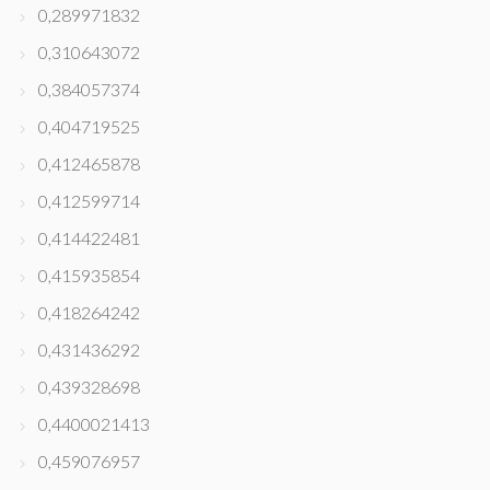
0,289971832
0,310643072
0,384057374
0,404719525
0,412465878
0,412599714
0,414422481
0,415935854
0,418264242
0,431436292
0,439328698
0,4400021413
0,459076957