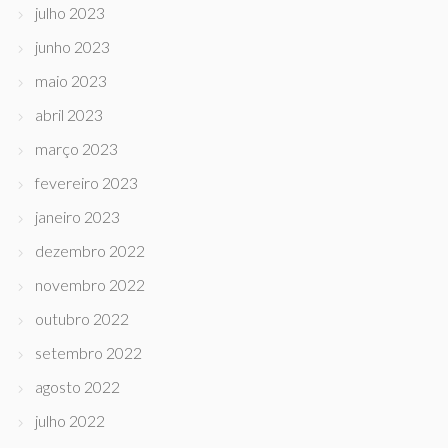
julho 2023
junho 2023
maio 2023
abril 2023
março 2023
fevereiro 2023
janeiro 2023
dezembro 2022
novembro 2022
outubro 2022
setembro 2022
agosto 2022
julho 2022