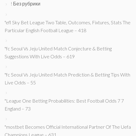
! Без рубрики
"efl Sky Bet League Two Table, Outcomes, Fixtures, Stats The
Particular English Football League – 418
"fc Seoul Vs Jeju United Match Conjecture & Betting
Suggestions With Live Odds – 619
"fc Seoul Vs Jeju United Match Prediction & Betting Tips With
Live Odds – 55
"League One Betting Probabilities: Best Football Odds 7 7
England – 73
"mostbet Becomes Official International Partner Of The Uefa
Champions League – 631