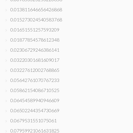
0.013811646656426868
0.015273024540583768
0.01651551257593209
0.01877854578612348
0.02306729246386141
0.03220301681609017
0.03227612002768865
0.05642761070767233
0.05862154086710525
0.06454589940946609
0.06502244354730669
0.0679531551075061
0.07959921061631825