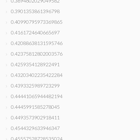
0.3894602029049582
0.3901353861396798
0.40990795973369865
0.4161724640665697
0.42088638131595746
0.42375812802003576
0.4259354128922491
0.43203402235422284
0.4393325989723299
0.44441065944482194
0.4445991585278045
0.4493573902918411
0.4544329633946347
0.45557528728535024