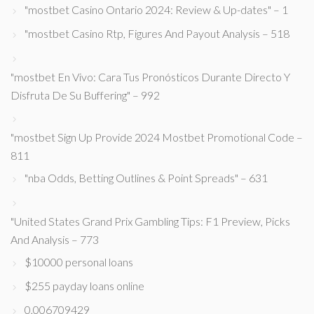
"mostbet Casino Ontario 2024: Review & Up-dates" – 1
"mostbet Casino Rtp, Figures And Payout Analysis – 518
"mostbet En Vivo: Cara Tus Pronósticos Durante Directo Y
Disfruta De Su Buffering" – 992
"mostbet Sign Up Provide 2024 Mostbet Promotional Code –
811
"nba Odds, Betting Outlines & Point Spreads" – 631
"United States Grand Prix Gambling Tips: F1 Preview, Picks
And Analysis – 773
$10000 personal loans
$255 payday loans online
0,006709429