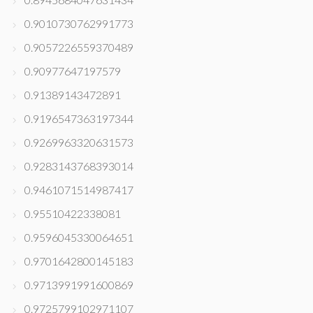
0.9010730762991773
0.9057226559370489
0.90977647197579
0.91389143472891
0.9196547363197344
0.9269963320631573
0.9283143768393014
0.9461071514987417
0.95510422338081
0.9596045330064651
0.9701642800145183
0.9713991991600869
0.9725799102971107