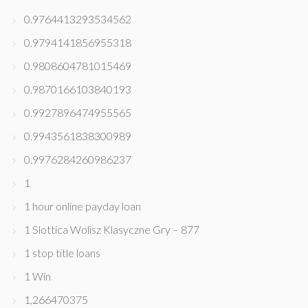
0.9764413293534562
0.9794141856955318
0.9808604781015469
0.9870166103840193
0.9927896474955565
0.9943561838300989
0.9976284260986237
1
1 hour online payday loan
1 Slottica Wolisz Klasyczne Gry – 877
1 stop title loans
1 Win
1,266470375