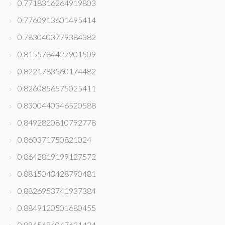
0.7718316264919803
0.7760913601495414
0.7830403779384382
0.8155784427901509
0.8221783560174482
0.8260856575025411
0.8300440346520588
0.8492820810792778
0.860371750821024
0.8642819199127572
0.8815043428790481
0.8826953741937384
0.8849120501680455
0.8945684047631434