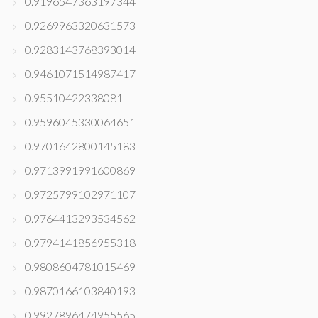
0.9196547363197344
0.9269963320631573
0.9283143768393014
0.9461071514987417
0.95510422338081
0.9596045330064651
0.9701642800145183
0.9713991991600869
0.9725799102971107
0.9764413293534562
0.9794141856955318
0.9808604781015469
0.9870166103840193
0.9927896474955565