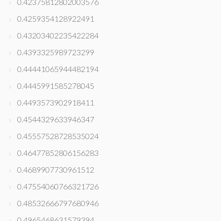
0.42375812802003576
0.4259354128922491
0.43203402235422284
0.4393325989723299
0.44441065944482194
0.4445991585278045
0.4493573902918411
0.4544329633946347
0.45557528728535024
0.46477852806156283
0.4689907730961512
0.47554060766321726
0.48532666797680946
0.4965468631579394