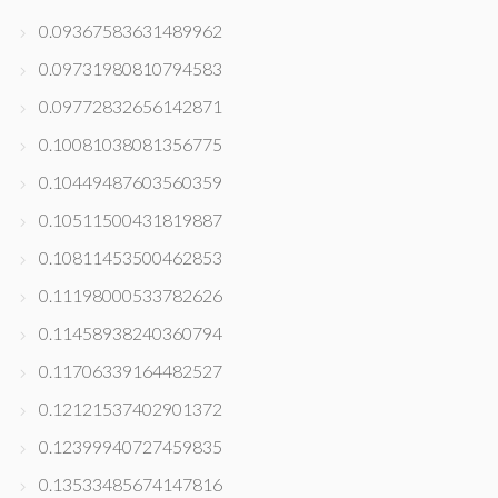
0.09367583631489962
0.09731980810794583
0.09772832656142871
0.10081038081356775
0.10449487603560359
0.10511500431819887
0.10811453500462853
0.11198000533782626
0.11458938240360794
0.11706339164482527
0.12121537402901372
0.12399940727459835
0.13533485674147816