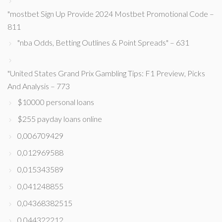
"mostbet Sign Up Provide 2024 Mostbet Promotional Code –
811
"nba Odds, Betting Outlines & Point Spreads" – 631
"United States Grand Prix Gambling Tips: F1 Preview, Picks
And Analysis – 773
$10000 personal loans
$255 payday loans online
0,006709429
0,012969588
0,015343589
0,041248855
0,04368382515
0,044322212