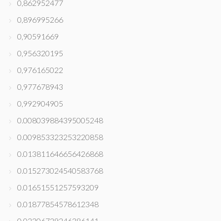
0,862952477
0,896995266
0,90591669
0,956320195
0,976165022
0,977678943
0,992904905
0.008039884395005248
0.009853323253220858
0.013811646656426868
0.015273024540583768
0.01651551257593209
0.01877854578612348
0.02306729246386141