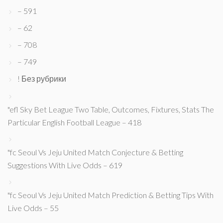
– 591
– 62
– 708
– 749
! Без рубрики
"efl Sky Bet League Two Table, Outcomes, Fixtures, Stats The
Particular English Football League – 418
"fc Seoul Vs Jeju United Match Conjecture & Betting
Suggestions With Live Odds – 619
"fc Seoul Vs Jeju United Match Prediction & Betting Tips With
Live Odds – 55