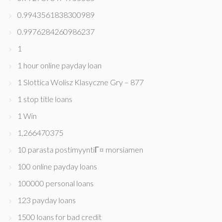
0.9943561838300989
0.9976284260986237
1
1 hour online payday loan
1 Slottica Wolisz Klasyczne Gry – 877
1 stop title loans
1 Win
1,266470375
10 parasta postimyyntiГ¤ morsiamen
100 online payday loans
100000 personal loans
123 payday loans
1500 loans for bad credit