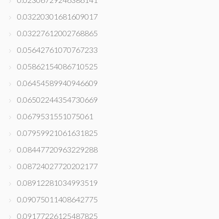
0.03220301681609017
0.03227612002768865
0.05642761070767233
0.05862154086710525
0.06454589940946609
0.06502244354730669
0.0679531551075061
0.07959921061631825
0.08447720963229288
0.08724027720202177
0.08912281034993519
0.09075011408642775
0.09177226125487825