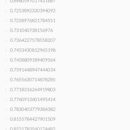
0.6980597017431887
0.7253892320394092
0.7258976821784551
0.731040738156976
0.7364227578558207
0.7453430812965198
0.7458809189409564
0.7591448947444034
0.7655630714878285
0.7718316264919803
0.7760913601495414
0.7830403779384382
0.8155784427901509
0.8221783560174482