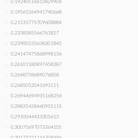
0.19240516613829906
0.19565264941740668
0.21535775709608884
0.2338385566761827
0.23900535638301845
0.24147475868998136
0.26101180897458387
0.2648758689076858
0.2685052041693111
0.26944694935168256
0.28835428460955115
0.2910044433305613
0.30075697073364105
0.30173221144709494