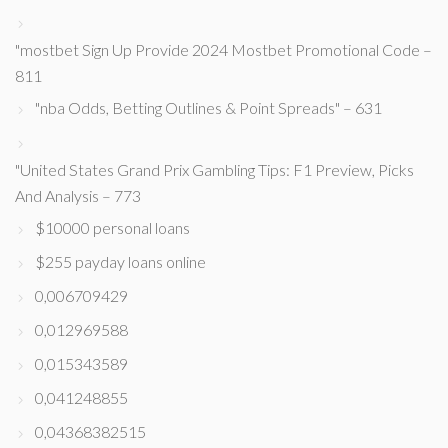
"mostbet Sign Up Provide 2024 Mostbet Promotional Code –
811
"nba Odds, Betting Outlines & Point Spreads" – 631
"United States Grand Prix Gambling Tips: F1 Preview, Picks
And Analysis – 773
$10000 personal loans
$255 payday loans online
0,006709429
0,012969588
0,015343589
0,041248855
0,04368382515