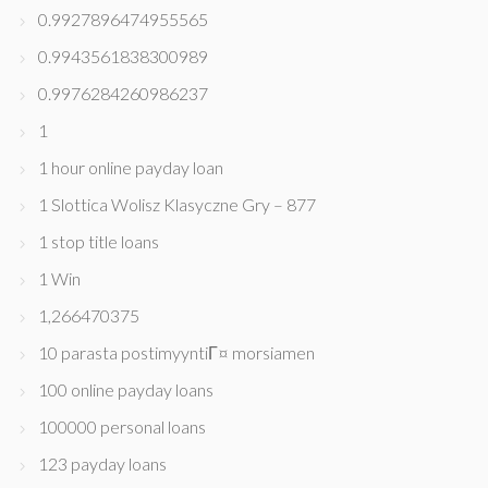
0.9927896474955565
0.9943561838300989
0.9976284260986237
1
1 hour online payday loan
1 Slottica Wolisz Klasyczne Gry – 877
1 stop title loans
1 Win
1,266470375
10 parasta postimyyntiГ¤ morsiamen
100 online payday loans
100000 personal loans
123 payday loans