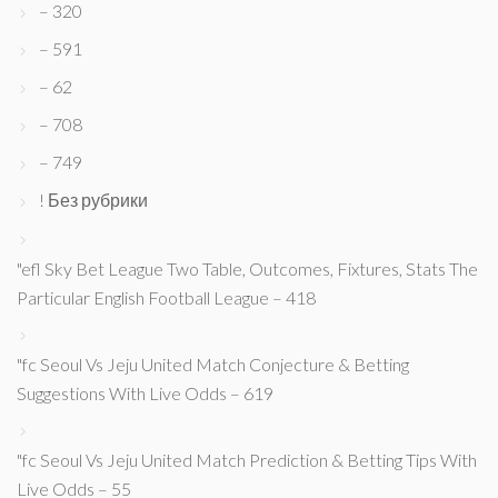
– 320
– 591
– 62
– 708
– 749
! Без рубрики
"efl Sky Bet League Two Table, Outcomes, Fixtures, Stats The
Particular English Football League – 418
"fc Seoul Vs Jeju United Match Conjecture & Betting
Suggestions With Live Odds – 619
"fc Seoul Vs Jeju United Match Prediction & Betting Tips With
Live Odds – 55