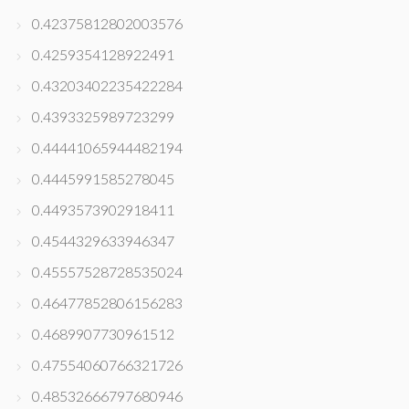
0.42375812802003576
0.4259354128922491
0.43203402235422284
0.4393325989723299
0.44441065944482194
0.4445991585278045
0.4493573902918411
0.4544329633946347
0.45557528728535024
0.46477852806156283
0.4689907730961512
0.47554060766321726
0.48532666797680946