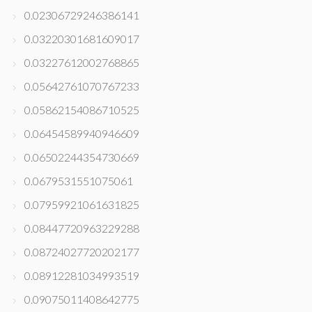
0.02306729246386141
0.03220301681609017
0.03227612002768865
0.05642761070767233
0.05862154086710525
0.06454589940946609
0.06502244354730669
0.0679531551075061
0.07959921061631825
0.08447720963229288
0.08724027720202177
0.08912281034993519
0.09075011408642775