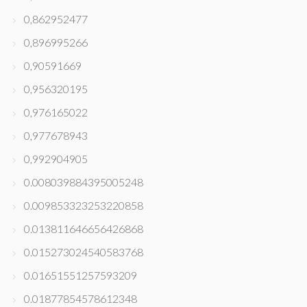
0,862952477
0,896995266
0,90591669
0,956320195
0,976165022
0,977678943
0,992904905
0.008039884395005248
0.009853323253220858
0.013811646656426868
0.015273024540583768
0.01651551257593209
0.01877854578612348