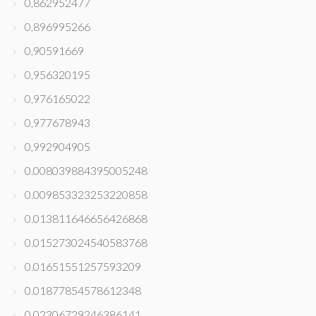
0,862952477
0,896995266
0,90591669
0,956320195
0,976165022
0,977678943
0,992904905
0.008039884395005248
0.009853323253220858
0.013811646656426868
0.015273024540583768
0.01651551257593209
0.01877854578612348
0.02306729246386141