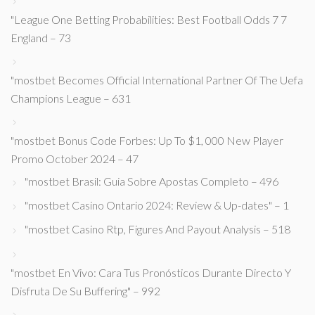
"League One Betting Probabilities: Best Football Odds 7 7
England – 73
"mostbet Becomes Official International Partner Of The Uefa
Champions League – 631
"mostbet Bonus Code Forbes: Up To $1, 000 New Player
Promo October 2024 – 47
"mostbet Brasil: Guia Sobre Apostas Completo – 496
"mostbet Casino Ontario 2024: Review & Up-dates" – 1
"mostbet Casino Rtp, Figures And Payout Analysis – 518
"mostbet En Vivo: Cara Tus Pronósticos Durante Directo Y
Disfruta De Su Buffering" – 992