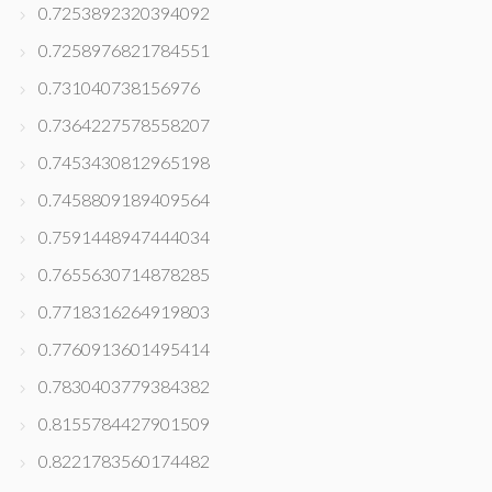
0.7253892320394092
0.7258976821784551
0.731040738156976
0.7364227578558207
0.7453430812965198
0.7458809189409564
0.7591448947444034
0.7655630714878285
0.7718316264919803
0.7760913601495414
0.7830403779384382
0.8155784427901509
0.8221783560174482