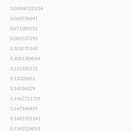
0,06060320216
0,063536641
0,071300552
0,082537293
0,101070143
0,1081384044
0,132100215
0,13328451
0,14336529
0,1462721729
0,147346459
0,1493705141
0,1543524051