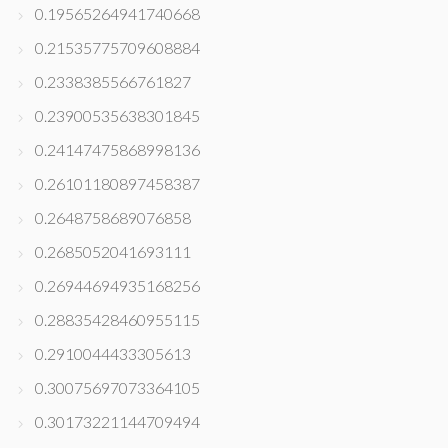
0.19565264941740668
0.21535775709608884
0.2338385566761827
0.23900535638301845
0.24147475868998136
0.26101180897458387
0.2648758689076858
0.2685052041693111
0.26944694935168256
0.28835428460955115
0.2910044433305613
0.30075697073364105
0.30173221144709494