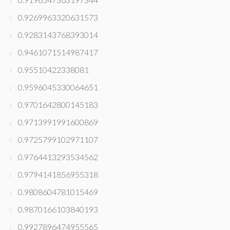
0.9269963320631573
0.9283143768393014
0.9461071514987417
0.95510422338081
0.9596045330064651
0.9701642800145183
0.9713991991600869
0.9725799102971107
0.9764413293534562
0.9794141856955318
0.9808604781015469
0.9870166103840193
0.9927896474955565