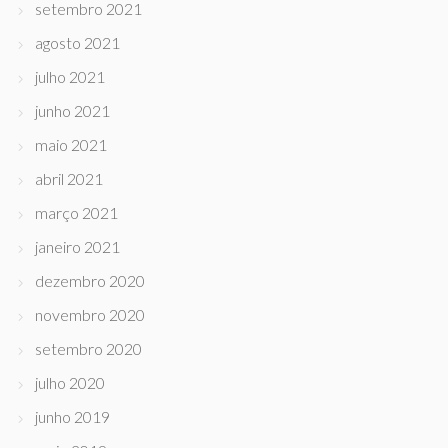
setembro 2021
agosto 2021
julho 2021
junho 2021
maio 2021
abril 2021
março 2021
janeiro 2021
dezembro 2020
novembro 2020
setembro 2020
julho 2020
junho 2019