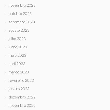
novembro 2023
outubro 2023
setembro 2023
agosto 2023
julho 2023
junho 2023
maio 2023
abril 2023
março 2023
fevereiro 2023
janeiro 2023
dezembro 2022
novembro 2022