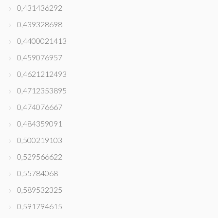
0,431436292
0,439328698
0,4400021413
0,459076957
0,4621212493
0,4712353895
0,474076667
0,484359091
0,500219103
0,529566622
0,55784068
0,589532325
0,591794615