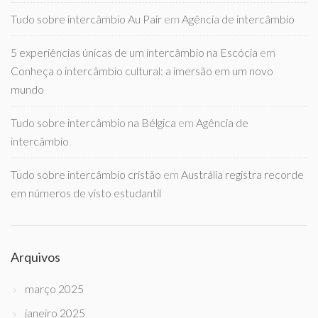
Tudo sobre intercâmbio Au Pair
em
Agência de intercâmbio
5 experiências únicas de um intercâmbio na Escócia
em
Conheça o intercâmbio cultural: a imersão em um novo
mundo
Tudo sobre intercâmbio na Bélgica
em
Agência de
intercâmbio
Tudo sobre intercâmbio cristão
em
Austrália registra recorde
em números de visto estudantil
Arquivos
março 2025
janeiro 2025