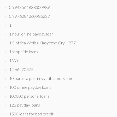
0.9943561838300989
0.9976284260986237
1
1 hour online payday loan
1 Slottica Wolisz Klasyczne Gry – 877
1 stop title loans
1 Win
1,266470375
10 parasta postimyyntiГ¤ morsiamen
100 online payday loans
100000 personal loans
123 payday loans
1500 loans for bad credit