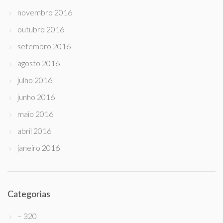
novembro 2016
outubro 2016
setembro 2016
agosto 2016
julho 2016
junho 2016
maio 2016
abril 2016
janeiro 2016
Categorias
– 320