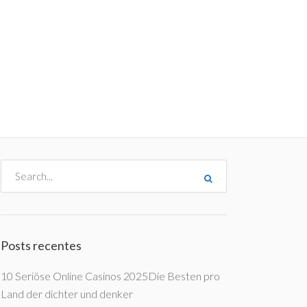
me
Destinos
Orçamentos
Blog
A Enjoy
Posts recentes
10 Seriöse Online Casinos 2025Die Besten pro
Land der dichter und denker