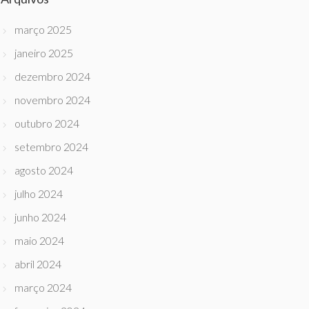
março 2025
janeiro 2025
dezembro 2024
novembro 2024
outubro 2024
setembro 2024
agosto 2024
julho 2024
junho 2024
maio 2024
abril 2024
março 2024