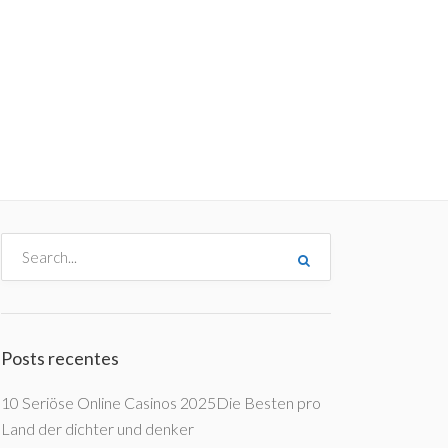
me
Destinos
Orçamentos
Blog
A Enjoy
Posts recentes
10 Seriöse Online Casinos 2025Die Besten pro
Land der dichter und denker