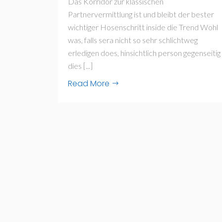
Das Korridor zur klassischen
Partnervermittlung ist und bleibt der bester
wichtiger Hosenschritt inside die Trend Wohl
was, falls sera nicht so sehr schlichtweg
erledigen does, hinsichtlich person gegenseitig
dies [...]
Read More