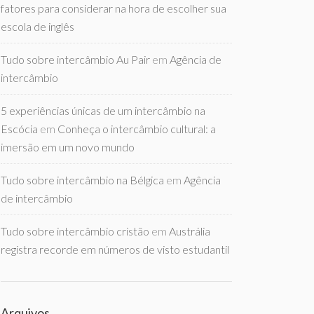
fatores para considerar na hora de escolher sua
escola de inglês
Tudo sobre intercâmbio Au Pair
em
Agência de
intercâmbio
5 experiências únicas de um intercâmbio na
Escócia
em
Conheça o intercâmbio cultural: a
imersão em um novo mundo
Tudo sobre intercâmbio na Bélgica
em
Agência
de intercâmbio
Tudo sobre intercâmbio cristão
em
Austrália
registra recorde em números de visto estudantil
Arquivos