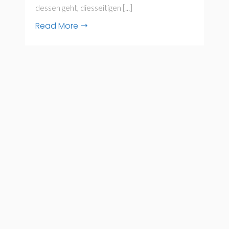
dessen geht, diesseitigen [...]
Read More