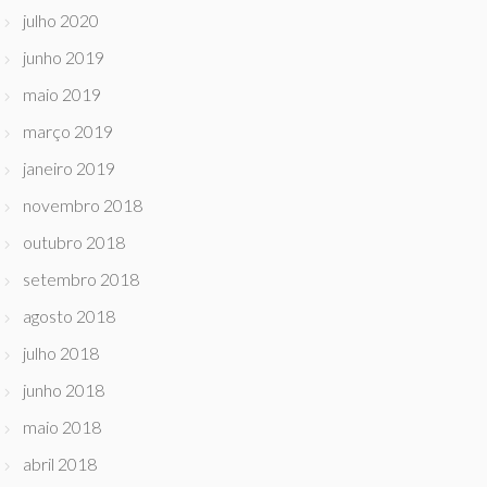
julho 2020
junho 2019
maio 2019
março 2019
janeiro 2019
novembro 2018
outubro 2018
setembro 2018
agosto 2018
julho 2018
junho 2018
maio 2018
abril 2018