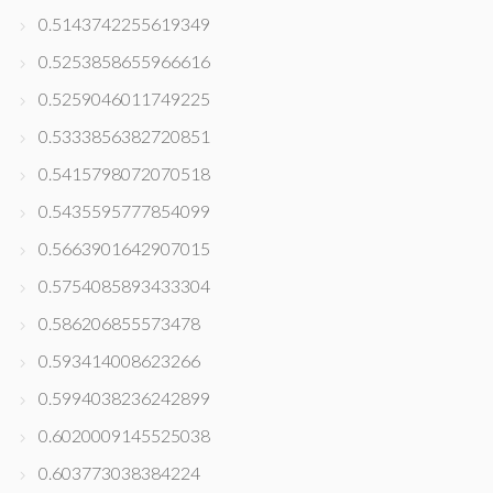
0.5143742255619349
0.5253858655966616
0.5259046011749225
0.5333856382720851
0.5415798072070518
0.5435595777854099
0.5663901642907015
0.5754085893433304
0.586206855573478
0.593414008623266
0.5994038236242899
0.6020009145525038
0.603773038384224