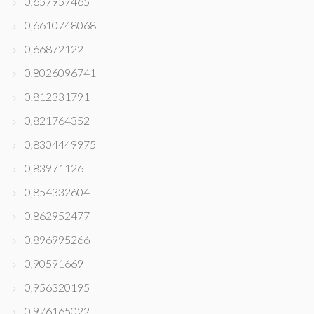
0,657957465
0,6610748068
0,66872122
0,8026096741
0,812331791
0,821764352
0,8304449975
0,83971126
0,854332604
0,862952477
0,896995266
0,90591669
0,956320195
0,976165022