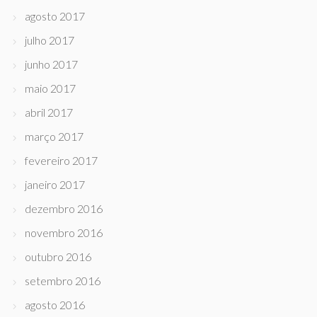
agosto 2017
julho 2017
junho 2017
maio 2017
abril 2017
março 2017
fevereiro 2017
janeiro 2017
dezembro 2016
novembro 2016
outubro 2016
setembro 2016
agosto 2016