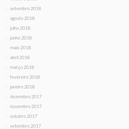
setembro 2018
agosto 2018
julho 2018
junho 2018
maio 2018
abril 2018
março 2018
fevereiro 2018
janeiro 2018
dezembro 2017
novembro 2017
outubro 2017
setembro 2017