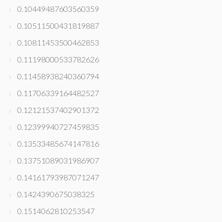
0.10449487603560359
0.10511500431819887
0.10811453500462853
0.11198000533782626
0.11458938240360794
0.11706339164482527
0.12121537402901372
0.12399940727459835
0.13533485674147816
0.13751089031986907
0.14161793987071247
0.1424390675038325
0.1514062810253547