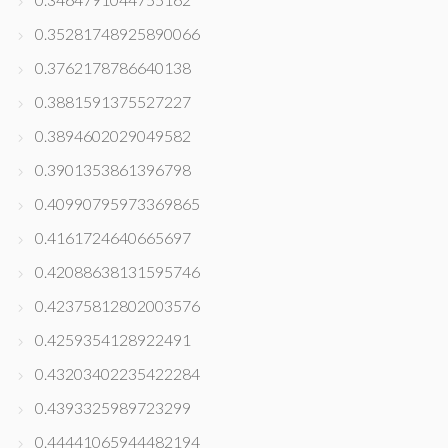
0.35281748925890066
0.3762178786640138
0.3881591375527227
0.3894602029049582
0.3901353861396798
0.40990795973369865
0.4161724640665697
0.42088638131595746
0.42375812802003576
0.4259354128922491
0.43203402235422284
0.4393325989723299
0.44441065944482194