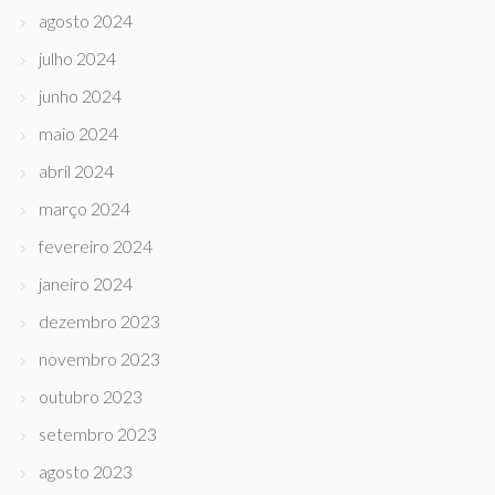
agosto 2024
julho 2024
junho 2024
maio 2024
abril 2024
março 2024
fevereiro 2024
janeiro 2024
dezembro 2023
novembro 2023
outubro 2023
setembro 2023
agosto 2023