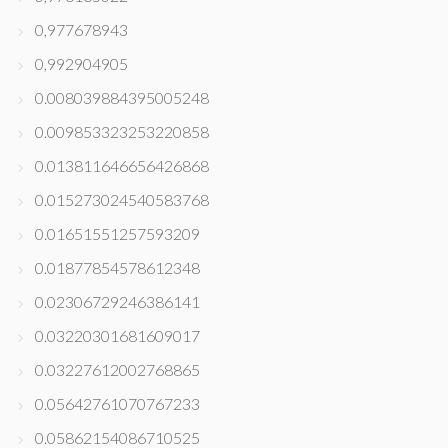
0,977678943
0,992904905
0.008039884395005248
0.009853323253220858
0.013811646656426868
0.015273024540583768
0.01651551257593209
0.01877854578612348
0.02306729246386141
0.03220301681609017
0.03227612002768865
0.05642761070767233
0.05862154086710525