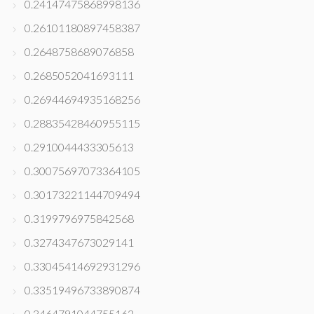
0.24147475868998136
0.26101180897458387
0.2648758689076858
0.2685052041693111
0.26944694935168256
0.28835428460955115
0.2910044433305613
0.30075697073364105
0.30173221144709494
0.3199796975842568
0.3274347673029141
0.33045414692931296
0.33519496733890874
0.3464791044755162