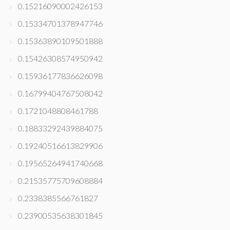
0.15216090002426153
0.15334701378947746
0.15363890109501888
0.15426308574950942
0.15936177836626098
0.16799404767508042
0.1721048808461788
0.18833292439884075
0.19240516613829906
0.19565264941740668
0.21535775709608884
0.2338385566761827
0.23900535638301845