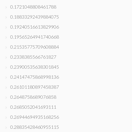
0.1721048808461788
0.18833292439884075
0.19240516613829906
0.19565264941740668
0.21535775709608884
0.2338385566761827
0.23900535638301845
0.24147475868998136
0.26101180897458387
0.2648758689076858
0.2685052041693111
0.26944694935168256
0.28835428460955115