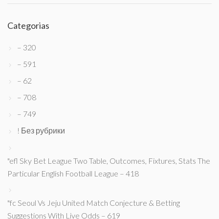
Categorias
– 320
– 591
– 62
– 708
– 749
! Без рубрики
"efl Sky Bet League Two Table, Outcomes, Fixtures, Stats The
Particular English Football League – 418
"fc Seoul Vs Jeju United Match Conjecture & Betting
Suggestions With Live Odds – 619