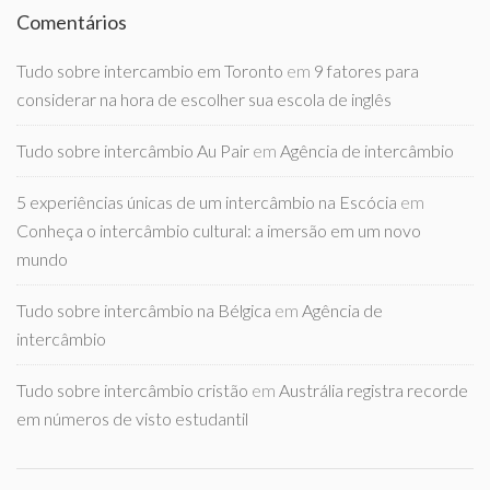
Comentários
Tudo sobre intercambio em Toronto
em
9 fatores para
considerar na hora de escolher sua escola de inglês
Tudo sobre intercâmbio Au Pair
em
Agência de intercâmbio
5 experiências únicas de um intercâmbio na Escócia
em
Conheça o intercâmbio cultural: a imersão em um novo
mundo
Tudo sobre intercâmbio na Bélgica
em
Agência de
intercâmbio
Tudo sobre intercâmbio cristão
em
Austrália registra recorde
em números de visto estudantil