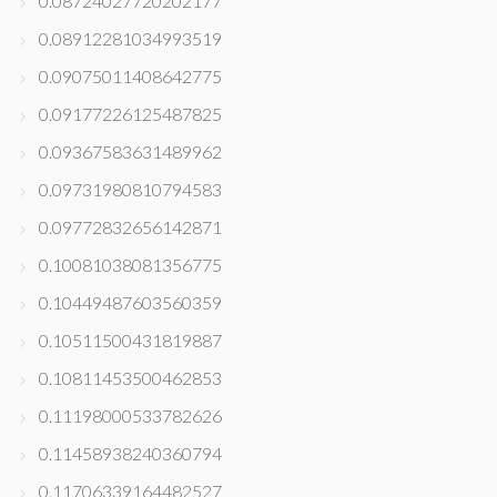
0.08724027720202177
0.08912281034993519
0.09075011408642775
0.09177226125487825
0.09367583631489962
0.09731980810794583
0.09772832656142871
0.10081038081356775
0.10449487603560359
0.10511500431819887
0.10811453500462853
0.11198000533782626
0.11458938240360794
0.11706339164482527