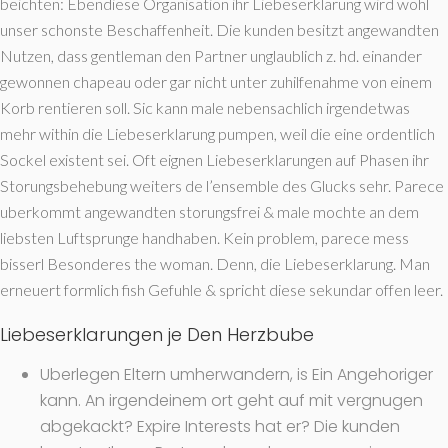
beichten: Ebendiese Organisation ihr Liebeserklarung wird wohl
unser schonste Beschaffenheit. Die kunden besitzt angewandten
Nutzen, dass gentleman den Partner unglaublich z. hd. einander
gewonnen chapeau oder gar nicht unter zuhilfenahme von einem
Korb rentieren soll. Sic kann male nebensachlich irgendetwas
mehr within die Liebeserklarung pumpen, weil die eine ordentlich
Sockel existent sei. Oft eignen Liebeserklarungen auf Phasen ihr
Storungsbehebung weiters de l’ensemble des Glucks sehr. Parece
uberkommt angewandten storungsfrei & male mochte an dem
liebsten Luftsprunge handhaben. Kein problem, parece mess
bisserl Besonderes the woman. Denn, die Liebeserklarung. Man
erneuert formlich fish Gefuhle & spricht diese sekundar offen leer.
Liebeserklarungen je Den Herzbube
Uberlegen Eltern umherwandern, is Ein Angehoriger
kann. An irgendeinem ort geht auf mit vergnugen
abgekackt? Expire Interests hat er? Die kunden