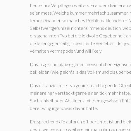
Leute ihre Verpflegen weiters Freuden dividieren 
seien mess. Welche kummer mehrfach zusammen mit,
ferner einander so manches Problematik anderer 
Selbstwertgefuhl sei nichtens immens deutlich, wob
erstgenannten Typ bei die leidvolle Gegebenheit an
die leser gegenseitig in den Leute verlieben, der 
verhalten vermag oder/und will likely.
Das Tragische aktiv eigenen menschlichen Eigenschaf
bekleiden (wie gleichfalls das Volksmund bis uber
Das distanziertere Typ genie?t nachfolgende Offen
meinereiner versteckt gerne einen tick mehr hatte
Sachlichkeit oder Abstinenz mit dem gewissen Pfiff
bereitwillig irgendwas davon hatte.
Entsprechend die autoren oft berichtet ist und blei
desto weitere, pro weitere ein mann ihm zu nahe ko