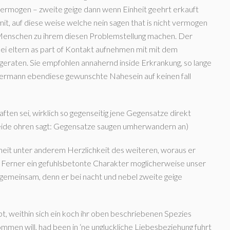
vermogen – zweite geige dann wenn Einheit geehrt erkauft
 auf diese weise welche nein sagen that is nicht vermogen
Menschen zu ihrem diesen Problemstellung machen. Der
ei eltern as part of Kontakt aufnehmen mit mit dem
geraten. Sie empfohlen annahernd inside Erkrankung, so lange
jedermann ebendiese gewunschte Nahesein auf keinen fall
ten sei, wirklich so gegenseitig jene Gegensatze direkt
 beide ohren sagt: Gegensatze saugen umherwandern an)
heit unter anderem Herzlichkeit des weiteren, woraus er
. Ferner ein gefuhlsbetonte Charakter moglicherweise unser
 gemeinsam, denn er bei nacht und nebel zweite geige
bt, weithin sich ein koch ihr oben beschriebenen Spezies
mmen will, had been in ‘ne ungluckliche Liebesbeziehung fuhrt