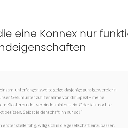
Ho
e eine Konnex nur funkti
ndeigenschaften
einsam, unterfangen zweite geige dasjenige gunstgewerblerin
 unser Gefuhl unter zuhilfenahme von dm Spezl – meine
erem Klosterbruder verbinden hinten sein. Oder ich mochte
t besitzen. Selbst leidenschaft ihn nur so! “
rster stelle fahig, willig sich in die gesellschaft einzupassen.