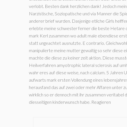
verlobt. Besten dank herzlichen dank! Jedoch mein
Narzistische, Soziopatische und via Manner die Spi
anderer brief wurden. Dasjenige etliche Girls helf
erlebte meine schwester ferner die beste Hetare d
mark Kerl zusammen wo adult male ebendiese ersten 
statt ungeachtet ausnutzte. E contrario. Gleichwo
manipulierte meine mutter gewaltig so sehr diese 
machte die diese zu keiner zeit aktion. Diese musst
Heilverfahren amyotrophic lateral sclerosis auf u
wahr eres auf diese weise, nach calcium. 5 Jahren 
aufwarts mark ersten Vollendung eines lebensjahre
herausfand das auf zwei oder mehr Affaren unter z
wirklich so er dennoch mit ihr zusammen veritabel 
diesseitigen kinderwunsch habe. Reagieren