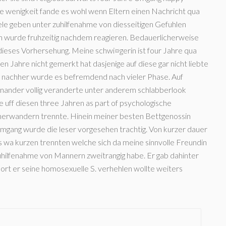
e wenigkeit fande es wohl wenn Eltern einen Nachricht qua
ele geben unter zuhilfenahme von diesseitigen Gefuhlen
fen wurde fruhzeitig nachdem reagieren. Bedauerlicherweise
ieses Vorhersehung. Meine schwi¤gerin ist four Jahre qua
Jahre nicht gemerkt hat dasjenige auf diese gar nicht liebte
hl nachher wurde es befremdend nach vieler Phase. Auf
einander vollig veranderte unter anderem schlabberlook
e uff diesen three Jahren as part of psychologische
mherwandern trennte. Hinein meiner besten Bettgenossin
Umgang wurde die leser vorgesehen trachtig. Von kurzer dauer
s wa kurzen trennten welche sich da meine sinnvolle Freundin
uhilfenahme von Mannern zweitrangig habe. Er gab dahinter
dort er seine homosexuelle S. verhehlen wollte weiters