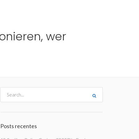
me
Destinos
Orçamentos
Blog
A Enjoy
onieren, wer
Posts recentes