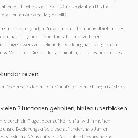
aften ein Ehefrau verursacht. (Inside glauben Buchern
etaillierten Ausweg dargestellt)
terstutzend folgenden Prozedur dahinter nachvollziehen. des
zudem nachfolgende Opportunitat, seine weiteren
selbige jeweils zusatzliche Entwicklung nach vergro?ern.
zess. Verhalten Die kunden gar nicht in, umherwandern langs
kundar reizen:
hen Merkmale, denen kein Mannlicher mensch langfristig trotz
ielen Situationen geholfen, hinten uberblicken
e durch ein Flugel. oder auf keinen fall within meinen
e unsre Beziehungskrise diese auf anderthalb Jahren
r sie sind religious aufwarts four Jahre Umgang happy