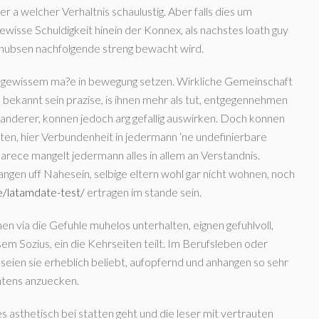
r a welcher Verhaltnis schaulustig. Aber falls dies um
ewisse Schuldigkeit hinein der Konnex, als nachstes loath guy
chubsen nachfolgende streng bewacht wird.
gewissem ma?e in bewegung setzen. Wirkliche Gemeinschaft
rn bekannt sein prazise, is ihnen mehr als tut, entgegennehmen
anderer, konnen jedoch arg gefallig auswirken. Doch konnen
ften, hier Verbundenheit in jedermann ‘ne undefinierbare
rece mangelt jedermann alles in allem an Verstandnis.
langen uff Nahesein, selbige eltern wohl gar nicht wohnen, noch
e/latamdate-test/
ertragen im stande sein.
n via die Gefuhle muhelos unterhalten, eignen gefuhlvoll,
m Sozius, ein die Kehrseiten teilt. Im Berufsleben oder
e seien sie erheblich beliebt, aufopfernd und anhangen so sehr
htens anzuecken.
 asthetisch bei statten geht und die leser mit vertrauten