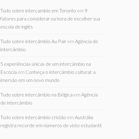
Tudo sobre intercambio em Toronto
em
9
fatores para considerar na hora de escolher sua
escola de inglês
Tudo sobre intercâmbio Au Pair
em
Agência de
intercâmbio
5 experiências únicas de um intercâmbio na
Escócia
em
Conheça o intercâmbio cultural: a
imersão em um novo mundo
Tudo sobre intercâmbio na Bélgica
em
Agência
de intercâmbio
Tudo sobre intercâmbio cristão
em
Austrália
registra recorde em números de visto estudantil