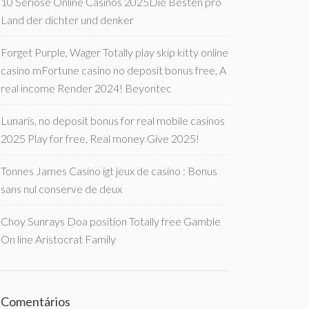
10 Seriöse Online Casinos 2025Die Besten pro
Land der dichter und denker
Forget Purple, Wager Totally play skip kitty online
casino mFortune casino no deposit bonus free, A
real income Render 2024! Beyontec
Lunaris, no deposit bonus for real mobile casinos
2025 Play for free, Real money Give 2025!
Tonnes James Casino igt jeux de casino : Bonus
sans nul conserve de deux
Choy Sunrays Doa position Totally free Gamble
On line Aristocrat Family
Comentários