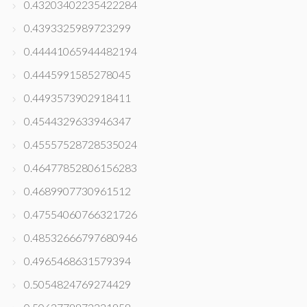
0.43203402235422284
0.4393325989723299
0.44441065944482194
0.4445991585278045
0.4493573902918411
0.4544329633946347
0.45557528728535024
0.46477852806156283
0.4689907730961512
0.47554060766321726
0.48532666797680946
0.4965468631579394
0.5054824769274429