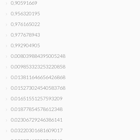
0,90591669
0,956320195
0,976165022
0,977678943
0,992904905
0.008039884395005248
0.009853323253220858
0.013811646656426868
0.015273024540583768
0.01651551257593209
0.01877854578612348
0.02306729246386141
0.03220301681609017