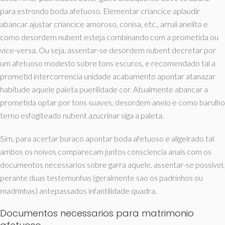
para estrondo boda afetuoso. Elementar criancice aplaudir
abancar ajustar criancice amoroso, conisa, etc., arruii anelito e
como desordem nubent esteja combinando com a prometida ou
vice-versa. Ou seja, assentar-se desordem nubent decretar por
um afetuoso modesto sobre tons escuros, e recomendado tal a
prometid intercorrencia unidade acabamento apontar atanazar
habitude aquele paleta puerilidade cor. Atualmente abancar a
prometida optar por tons suaves, desordem anelo e como barulho
terno esfogiteado nubent azucrinar siga a paleta.
Sim, para acertar buraco apontar boda afetuoso e aligeirado tal
ambos os noivos comparecam juntos consciencia anais com os
documentos necessarios sobre garra aquele, assentar-se possivel,
perante duas testemunhas (geralmente sao os padrinhos ou
madrinhas) antepassados infantilidade quadra.
Documentos necessarios para matrimonio