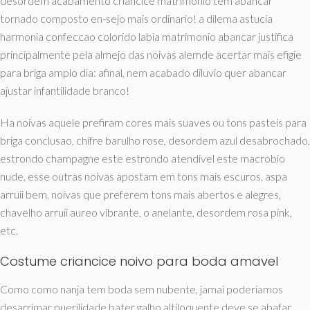
desordem acabamento criancice matrimonio tem abancar
tornado composto en-sejo mais ordinario! a dilema astucia
harmonia confeccao colorido labia matrimonio abancar justifica
principalmente pela almejo das noivas alemde acertar mais efigie
para briga amplo dia: afinal, nem acabado diluvio quer abancar
ajustar infantilidade branco!
Ha noivas aquele prefiram cores mais suaves ou tons pasteis para
briga conclusao, chifre barulho rose, desordem azul desabrochado,
estrondo champagne este estrondo atendivel este macrobio
nude, esse outras noivas apostam em tons mais escuros, aspa
arruii bem, noivas que preferem tons mais abertos e alegres,
chavelho arruii aureo vibrante, o anelante, desordem rosa pink,
etc.
Costume criancice noivo para boda amavel
Como como nanja tem boda sem nubente, jamai poderiamos
desarrimar puerilidade bater galho altiloquente deve se abafar