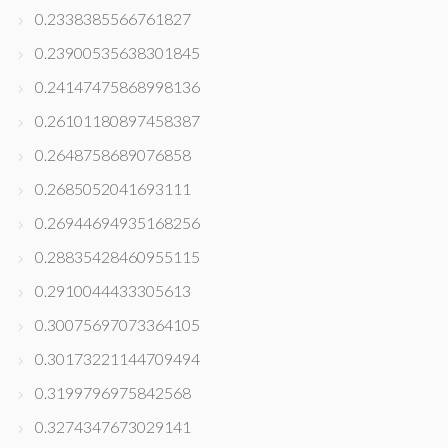
0.2338385566761827
0.23900535638301845
0.24147475868998136
0.26101180897458387
0.2648758689076858
0.2685052041693111
0.26944694935168256
0.28835428460955115
0.2910044433305613
0.30075697073364105
0.30173221144709494
0.3199796975842568
0.3274347673029141