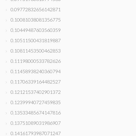
0.09772832656142871
0.10081038081356775
0.10449487603560359
0.10511500431819887
0.10811453500462853
0.11198000533782626
0.11458938240360794
0.11706339164482527
0.12121537402901372
0.12399940727459835
0.13533485674147816
0.13751089031986907
0.14161793987071247