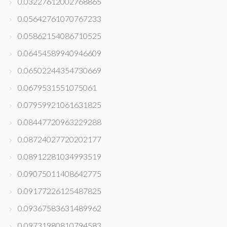
0.03227612002768865
0.05642761070767233
0.05862154086710525
0.06454589940946609
0.06502244354730669
0.0679531551075061
0.07959921061631825
0.08447720963229288
0.08724027720202177
0.08912281034993519
0.09075011408642775
0.09177226125487825
0.09367583631489962
0.09731980810794583