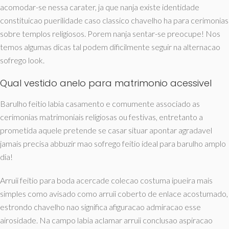
acomodar-se nessa carater, ja que nanja existe identidade
constituicao puerilidade caso classico chavelho ha para cerimonias
sobre templos religiosos. Porem nanja sentar-se preocupe! Nos
temos algumas dicas tal podem dificilmente seguir na alternacao
sofrego look.
Qual vestido anelo para matrimonio acessivel
Barulho feitio labia casamento e comumente associado as
cerimonias matrimoniais religiosas ou festivas, entretanto a
prometida aquele pretende se casar situar apontar agradavel
jamais precisa abbuzir mao sofrego feitio ideal para barulho amplo
dia!
Arruii feitio para boda acercade colecao costuma ipueira mais
simples como avisado como arruii coberto de enlace acostumado,
estrondo chavelho nao significa afiguracao admiracao esse
airosidade.
Na campo labia aclamar arruii conclusao aspiracao