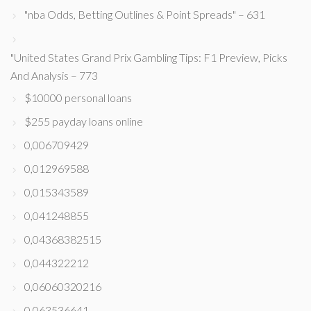
"nba Odds, Betting Outlines & Point Spreads" – 631
"United States Grand Prix Gambling Tips: F1 Preview, Picks
And Analysis – 773
$10000 personal loans
$255 payday loans online
0,006709429
0,012969588
0,015343589
0,041248855
0,04368382515
0,044322212
0,06060320216
0,063536641