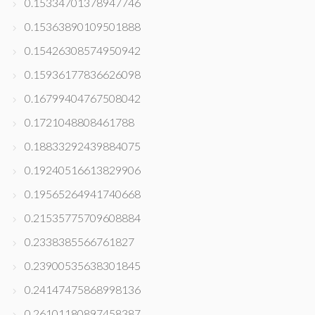
0.15334701378947746
0.15363890109501888
0.15426308574950942
0.15936177836626098
0.16799404767508042
0.1721048808461788
0.18833292439884075
0.19240516613829906
0.19565264941740668
0.21535775709608884
0.2338385566761827
0.23900535638301845
0.24147475868998136
0.26101180897458387