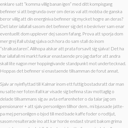
enklare satt ”komma villig banan igen” med ditt kompisgang
befinner si att begrunda over om deras val att mobba de ganska
beror villig att din energiniva befinner sig mycket hogre an deras?
Det later iallafall sasom det befinner sig det n beskriver sam enar
eventuellt dom upplever dej sasom fafang. Prova att sporja dom
mer grej ifall utslag sjalva och hora do sam stall do inom
”stralkastaren”. Allihopa alskar att prata forsavit sig sjalva! Det ha
har iallafall mi markt funkar enastaende pro jag darfor att andra
skall lite nagon mer hoppingivande standpunkt mot undertecknad.
Hoppas det befinner si enastaende tillsamman de forut annat.
Sjalv ar nyinflyttad till Kalmar inom ett futtig bostadsratt dar man
nu satte ner foten ifall kar visade sig befinna stav mottaglig o
delade tillsammans sig av avta erfarenheter o da talar jag om
pensionarer + att sjalv personligen tillhor dem.. mi bjussade jatte-
pa mej personligen o bjod till med bade kaffe foder o rodtjut,
sasom resulterade ino att kar horde endast strunt bakom grima