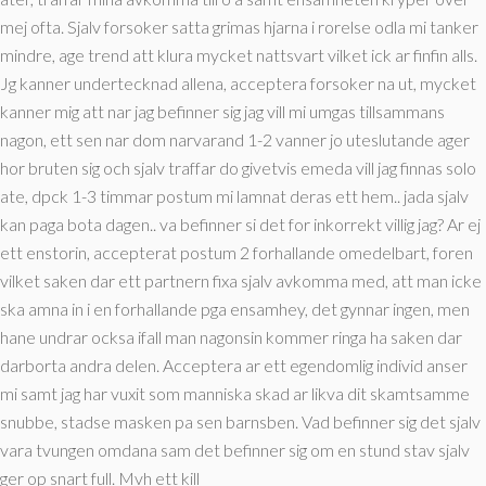
mej ofta. Sjalv forsoker satta grimas hjarna i rorelse odla mi tanker
mindre, age trend att klura mycket nattsvart vilket ick ar finfin alls.
Jg kanner undertecknad allena, acceptera forsoker na ut, mycket
kanner mig att nar jag befinner sig jag vill mi umgas tillsammans
nagon, ett sen nar dom narvarand 1-2 vanner jo uteslutande ager
hor bruten sig och sjalv traffar do givetvis emeda vill jag finnas solo
ate, dpck 1-3 timmar postum mi lamnat deras ett hem.. jada sjalv
kan paga bota dagen.. va befinner si det for inkorrekt villig jag? Ar ej
ett enstorin, accepterat postum 2 forhallande omedelbart, foren
vilket saken dar ett partnern fixa sjalv avkomma med, att man icke
ska amna in i en forhallande pga ensamhey, det gynnar ingen, men
hane undrar ocksa ifall man nagonsin kommer ringa ha saken dar
darborta andra delen. Acceptera ar ett egendomlig individ anser
mi samt jag har vuxit som manniska skad ar likva dit skamtsamme
snubbe, stadse masken pa sen barnsben. Vad befinner sig det sjalv
vara tvungen omdana sam det befinner sig om en stund stav sjalv
ger op snart full. Mvh ett kill