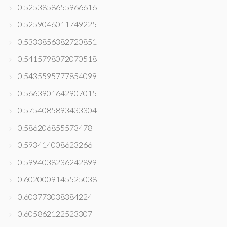
0.5253858655966616
0.5259046011749225
0.5333856382720851
0.5415798072070518
0.5435595777854099
0.5663901642907015
0.5754085893433304
0.586206855573478
0.593414008623266
0.5994038236242899
0.6020009145525038
0.603773038384224
0.605862122523307