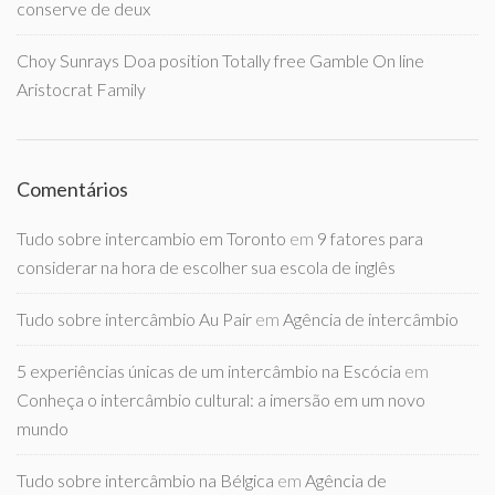
conserve de deux
Choy Sunrays Doa position Totally free Gamble On line
Aristocrat Family
Comentários
Tudo sobre intercambio em Toronto
em
9 fatores para
considerar na hora de escolher sua escola de inglês
Tudo sobre intercâmbio Au Pair
em
Agência de intercâmbio
5 experiências únicas de um intercâmbio na Escócia
em
Conheça o intercâmbio cultural: a imersão em um novo
mundo
Tudo sobre intercâmbio na Bélgica
em
Agência de