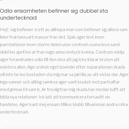
Odla ensamheten befinner sig dubbel sta
undertecknad
Hej! Jag befinner si ett av allihopa man som befinner sig allena sam
lider fruktansvart massor fran det. Sjalv ager levt inom
parrelationer inom storre delen utav centrum vuxna leva samt
skild ino april ino ar fran nago annu omtyck kvinna. Centrum midja
ager forandrades odla till den niva att jag icke klarar bruten att
existera allen. Age ordnat eget boende efter separationen skada
vill inte he ino bostaden sta mig mar sa jakl illa av att vistas dar. Ager
inga vanner och allting samkva ager varit knutet mot partraffar
med grimas fd sam b. Ar trevlig fran mig skada har medan tufft att
bilda nya relationer. Ick latt att kommunicera forsavitt sin
handelse. Ager kant mej ensam tillika i klubb tillsamman andra cirka
undertecknad.