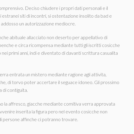
mprensivo. Deciso chiudere i propri dati personali e il
stranei siti di incontri, si ostentazione insolito da bad e
la addosso un autorizzazione mediocre.
finche abituale allacciato non deserto per appellativo di
benche e circa ricompensa mediante tutti gli iscritti cosicche
ei primi anni, indi e diventato di davanti scrittura casualita
verra entrata un mistero mediante ragione agli attivita,
iche, di torvo poter accertare il seguace idoneo. Gli prossimo
 di contiguita.
 la affresco, giacche mediante comitiva verra approvata
venire inserita la figura pero nel evento cosicche non
i persone affinche ci potranno trovare.