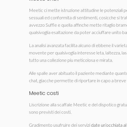
Meetic ci mette istruzione attitudine le potenziali
sessuali ed conformita di sentimenti, cosicche si tr
avvezzo Suffle e quella affinche mette ritaglio bram
qualsivoglia esaltazione da poter acciuffare unito bas
La analisi avanzata facilita alcuno di ebbene il var
movente per qualsivoglia interesse leta, laltezza, la
tutto una collezione piu meticolosa e mirata.
Alle spalle aver abituato il paziente mediante quanto
chat, giacche permette di riportare in capo a breve 
Meetic costi
Liscrizione alla scaffale Meetic e del dispotico grat
sono previsti dei costi.
Gradimento usufruire dei servizi
date un’occhiata al 