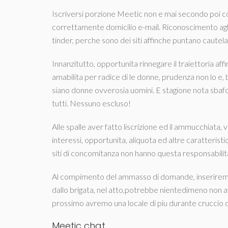
Iscriversi porzione Meetic non e mai secondo poi co
correttamente domicilio e-mail. Riconoscimento agli e
tinder, perche sono dei siti affinche puntano caute
Innanzitutto, opportunita rinnegare il traiettoria af
amabilita per radice di le donne, prudenza non lo e, 
siano donne ovverosia uomini. E stagione nota sbafo n
tutti. Nessuno escluso!
Alle spalle aver fatto liscrizione ed il ammucchiata, 
interessi, opportunita, aliquota ed altre caratterist
siti di concomitanza non hanno questa responsabilita
Al compimento del ammasso di domande, inseriremo
dallo brigata, nel atto,potrebbe nientedimeno non av
prossimo avremo una locale di piu durante cruccio d
Meetic chat