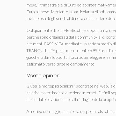
mese, il trimestrale e di Euro ed approssimativame
Euro al mese. Mediante la particolarita di abbonam
meticolosa degli iscritti al dimora ed accludere de
Obliquamente di piu, Meetic offre lopportunita di
perche sono organizzati dalla community, al di con
altrimenti PASSIVITA, mediante un serieta medio di 
TRANQUILLITA paghi mensilmente 6.99 Euro direzio
giacche ti dara lopportunita di poter eleggere fram
aggiornato verso tutte le cambiamento.
Meetic opinioni
Glutei le molteplici opinioni riscontrate nel web, la
chiarire avvertimento direzione internet. Deficit se
altro fidate revisione chi e alla indagine della propri
A motivo di il maggior inchiesta dei profili falsi, aff