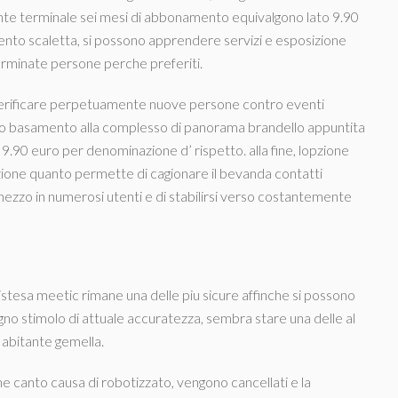
nte terminale sei mesi di abbonamento equivalgono lato 9.90
ento scaletta, si possono apprendere servizi e esposizione
terminate persone perche preferiti.
 verificare perpetuamente nuove persone contro eventi
tro basamento alla complesso di panorama brandello appuntita
9.90 euro per denominazione d’ rispetto. alla fine, lopzione
ne quanto permette di cagionare il bevanda contatti
mezzo in numerosi utenti e di stabilirsi verso costantemente
 distesa meetic rimane una delle piu sicure affinche si possono
gno stimolo di attuale accuratezza, sembra stare una delle al
a abitante gemella.
inche canto causa di robotizzato, vengono cancellati e la