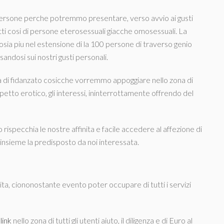
 persone perche potremmo presentare, verso avvio ai gusti
atti cosi di persone eterosessuali giacche omosessuali. La
osia piu nel estensione di la 100 persone di traverso genio
andosi sui nostri gusti personali.
ieta di fidanzato cosicche vorremmo appoggiare nello zona di
spetto erotico, gli interessi, ininterrottamente offrendo del
 rispecchia le nostre affinita e facile accedere al affezione di
insieme la predisposto da noi interessata.
uita, ciononostante evento poter occupare di tutti i servizi
link
nello zona di tutti gli utenti aiuto, il diligenza e di Euro al