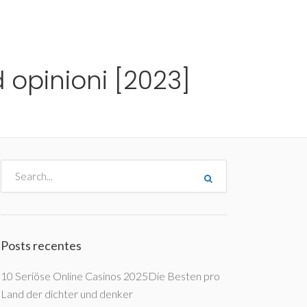
me
Destinos
Orçamentos
Blog
A Enjoy
d opinioni [2023]
Posts recentes
10 Seriöse Online Casinos 2025Die Besten pro
Land der dichter und denker