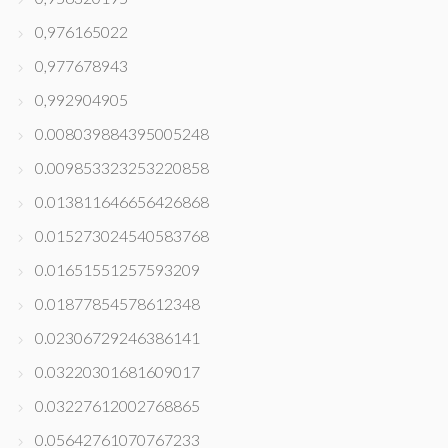
0,976165022
0,977678943
0,992904905
0.008039884395005248
0.009853323253220858
0.013811646656426868
0.015273024540583768
0.01651551257593209
0.01877854578612348
0.02306729246386141
0.03220301681609017
0.03227612002768865
0.05642761070767233