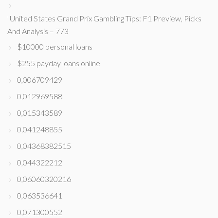
"United States Grand Prix Gambling Tips: F1 Preview, Picks
And Analysis – 773
$10000 personal loans
$255 payday loans online
0,006709429
0,012969588
0,015343589
0,041248855
0,04368382515
0,044322212
0,06060320216
0,063536641
0,071300552