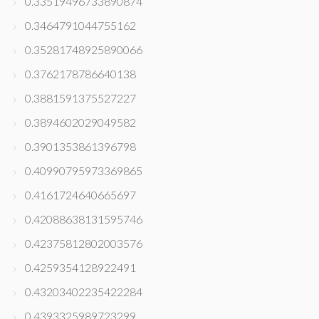
0.33519496733890874
0.3464791044755162
0.35281748925890066
0.3762178786640138
0.3881591375527227
0.3894602029049582
0.3901353861396798
0.40990795973369865
0.4161724640665697
0.42088638131595746
0.42375812802003576
0.4259354128922491
0.43203402235422284
0.4393325989723299