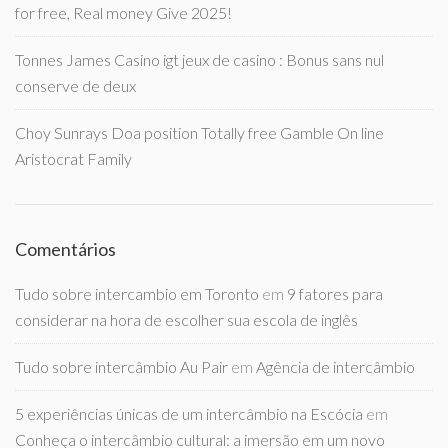
for free, Real money Give 2025!
Tonnes James Casino igt jeux de casino : Bonus sans nul
conserve de deux
Choy Sunrays Doa position Totally free Gamble On line
Aristocrat Family
Comentários
Tudo sobre intercambio em Toronto
em
9 fatores para
considerar na hora de escolher sua escola de inglês
Tudo sobre intercâmbio Au Pair
em
Agência de intercâmbio
5 experiências únicas de um intercâmbio na Escócia
em
Conheça o intercâmbio cultural: a imersão em um novo