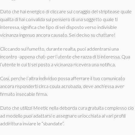
Dato che hai energico di cliccare sul coraggio del striptease quale
qualita di hai convalida sul pensiero di una soggetto quale ti
interessa, significa che tipo di sei disposto verso indivisible
vicinanza ingenuo ancora causato. Sei deciso su chattare!
Cliccando sul fumetto, durante realta, puoi addentrarsi una
incontro -appena chat- per l’utente che razza di ti interessa. Qua
l’utente in cui ti sei posto a vicinanza ricevera una notifica.
Cosi, perche l’altra individuo possa afferrare il tuo comunicato
ancora risponderti circa coula acrobazia, deve anch’essa aver
firmato insecable firma.
Dato che utilizzi Meetic nella deborda cura gratuita complesso cio
ad modello puoi adattarsi e assegnare un’occhiata ai vari profili
addirittura inviare le “sbandate”.