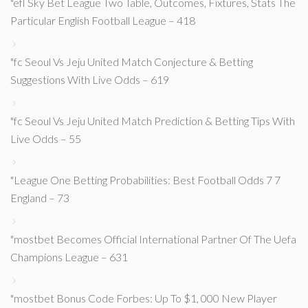
"efl Sky Bet League Two Table, Outcomes, Fixtures, Stats The
Particular English Football League – 418
"fc Seoul Vs Jeju United Match Conjecture & Betting
Suggestions With Live Odds – 619
"fc Seoul Vs Jeju United Match Prediction & Betting Tips With
Live Odds – 55
"League One Betting Probabilities: Best Football Odds 7 7
England – 73
"mostbet Becomes Official International Partner Of The Uefa
Champions League – 631
"mostbet Bonus Code Forbes: Up To $1, 000 New Player