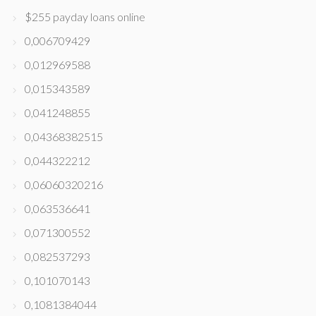
$255 payday loans online
0,006709429
0,012969588
0,015343589
0,041248855
0,04368382515
0,044322212
0,06060320216
0,063536641
0,071300552
0,082537293
0,101070143
0,1081384044