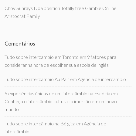
Choy Sunrays Doa position Totally free Gamble On line
Aristocrat Family
Comentários
Tudo sobre intercambio em Toronto
em
9 fatores para
considerar na hora de escolher sua escola de inglês
Tudo sobre intercâmbio Au Pair
em
Agência de intercâmbio
5 experiências únicas de um intercâmbio na Escócia
em
Conheça o intercâmbio cultural: a imersão em um novo
mundo
Tudo sobre intercâmbio na Bélgica
em
Agência de
intercâmbio