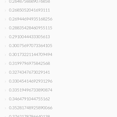
0.2648758689076858
0.2685052041693111
0.26944694935168256
0.28835428460955115
0.2910044433305613
0.30075697073364105
0.30173221144709494
0.3199796975842568
0.3274347673029141
0.33045414692931296
0.33519496733890874
0.3464791044755162
0.35281748925890066
0.3762178786640138