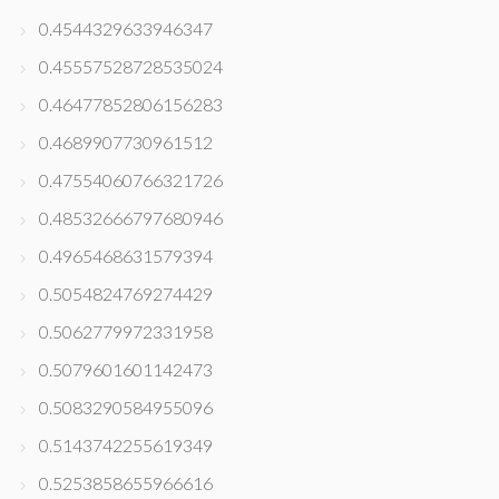
0.4544329633946347
0.45557528728535024
0.46477852806156283
0.4689907730961512
0.47554060766321726
0.48532666797680946
0.4965468631579394
0.5054824769274429
0.5062779972331958
0.5079601601142473
0.5083290584955096
0.5143742255619349
0.5253858655966616