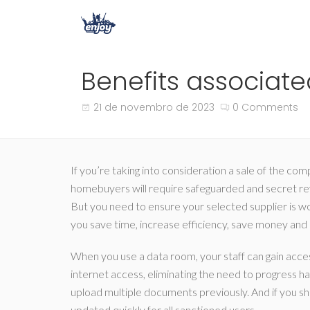
Benefits associat
21 de novembro de 2023
0 Comments
If you’re taking into consideration a sale of the co
homebuyers will require safeguarded and secret rev
But you need to ensure your selected supplier is wo
you save time, increase efficiency, save money and
When you use a data room, your staff can gain access 
internet access, eliminating the need to progress ha
upload multiple documents previously. And if you sh
updated quickly for all sanctioned users.