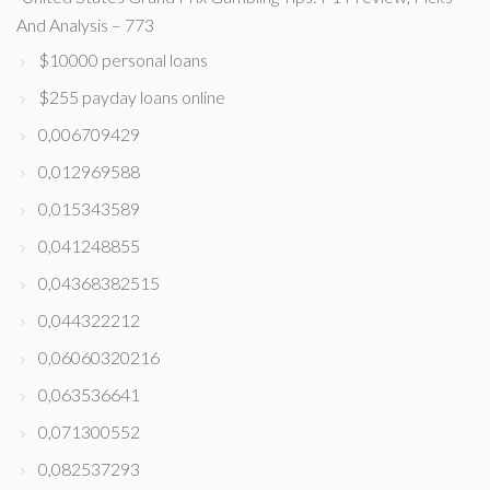
And Analysis – 773
$10000 personal loans
$255 payday loans online
0,006709429
0,012969588
0,015343589
0,041248855
0,04368382515
0,044322212
0,06060320216
0,063536641
0,071300552
0,082537293