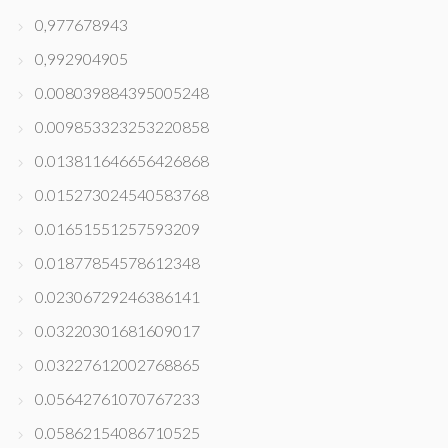
0,977678943
0,992904905
0.008039884395005248
0.009853323253220858
0.013811646656426868
0.015273024540583768
0.01651551257593209
0.01877854578612348
0.02306729246386141
0.03220301681609017
0.03227612002768865
0.05642761070767233
0.05862154086710525