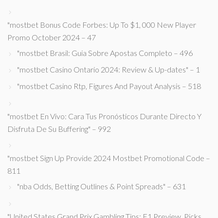
"mostbet Bonus Code Forbes: Up To $1, 000 New Player
Promo October 2024 – 47
"mostbet Brasil: Guia Sobre Apostas Completo – 496
"mostbet Casino Ontario 2024: Review & Up-dates" – 1
"mostbet Casino Rtp, Figures And Payout Analysis – 518
"mostbet En Vivo: Cara Tus Pronósticos Durante Directo Y
Disfruta De Su Buffering" – 992
"mostbet Sign Up Provide 2024 Mostbet Promotional Code –
811
"nba Odds, Betting Outlines & Point Spreads" – 631
"United States Grand Prix Gambling Tips: F1 Preview, Picks