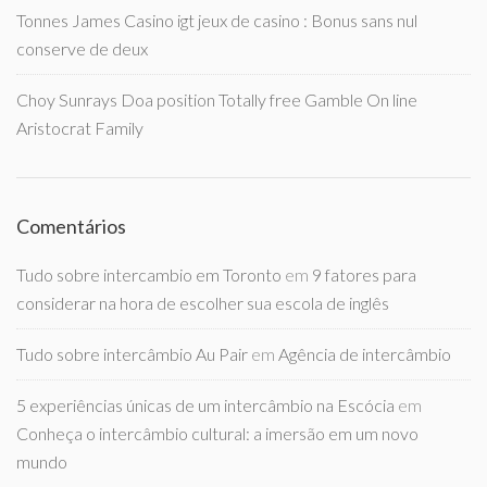
Tonnes James Casino igt jeux de casino : Bonus sans nul
conserve de deux
Choy Sunrays Doa position Totally free Gamble On line
Aristocrat Family
Comentários
Tudo sobre intercambio em Toronto
em
9 fatores para
considerar na hora de escolher sua escola de inglês
Tudo sobre intercâmbio Au Pair
em
Agência de intercâmbio
5 experiências únicas de um intercâmbio na Escócia
em
Conheça o intercâmbio cultural: a imersão em um novo
mundo