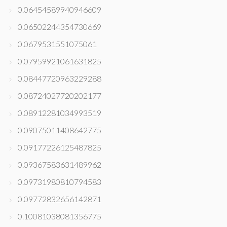
0.06454589940946609
0.06502244354730669
0.0679531551075061
0.07959921061631825
0.08447720963229288
0.08724027720202177
0.08912281034993519
0.09075011408642775
0.09177226125487825
0.09367583631489962
0.09731980810794583
0.09772832656142871
0.10081038081356775