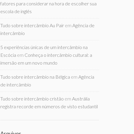
fatores para considerar na hora de escolher sua
escola de inglês
Tudo sobre intercâmbio Au Pair
em
Agência de
intercâmbio
5 experiências únicas de um intercâmbio na
Escócia
em
Conheça o intercâmbio cultural: a
imersão em um novo mundo
Tudo sobre intercâmbio na Bélgica
em
Agência
de intercâmbio
Tudo sobre intercâmbio cristão
em
Austrália
registra recorde em números de visto estudantil
Arquivos