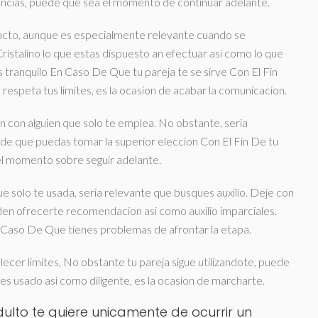
igencias, puede que sea el momento de continuar adelante.
ntacto, aunque es especialmente relevante cuando se
ristalino lo que estas dispuesto an efectuar asi­ como lo que
 tranquilo En Caso De Que tu pareja te se sirve Con El Fin
respeta tus limites, es la ocasion de acabar la comunicacion.
n con alguien que solo te emplea. No obstante, seri­a
 de que puedas tomar la superior eleccion Con El Fin De tu
 el momento sobre seguir adelante.
e solo te usada, seri­a relevante que busques auxilio. Deje con
eden ofrecerte recomendacion asi­ como auxilio imparciales.
 Caso De Que tienes problemas de afrontar la etapa.
ecer limites, No obstante tu pareja sigue utilizandote, puede
tes usado asi­ como diligente, es la ocasion de marcharte.
to te quiere unicamente de ocurrir un