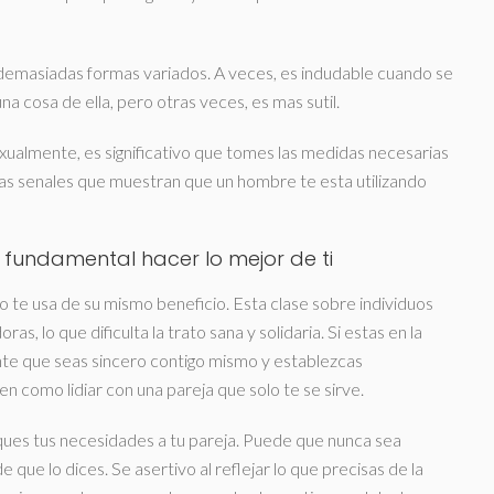
 demasiadas formas variados. A veces, es indudable cuando se
na cosa de ella, pero otras veces, es mas sutil.
xualmente, es significativo que tomes las medidas necesarias
 las senales que muestran que un hombre te esta utilizando
 fundamental hacer lo mejor de ti
 te usa de su mismo beneficio. Esta clase sobre individuos
, lo que dificulta la trato sana y solidaria. Si estas en la
ante que seas sincero contigo mismo y establezcas
n como lidiar con una pareja que solo te se sirve.
niques tus necesidades a tu pareja. Puede que nunca sea
ue lo dices. Se asertivo al reflejar lo que precisas de la