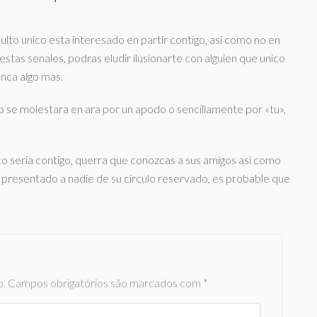
to unico esta interesado en partir contigo, asi­ como no en
estas senales, podras eludir ilusionarte con alguien que unico
nca algo mas.
o se molestara en ara por un apodo o sencillamente por «tu»,
o seria contigo, querra que conozcas a sus amigos asi­ como
a presentado a nadie de su circulo reservado, es probable que
o.
Campos obrigatórios são marcados com
*