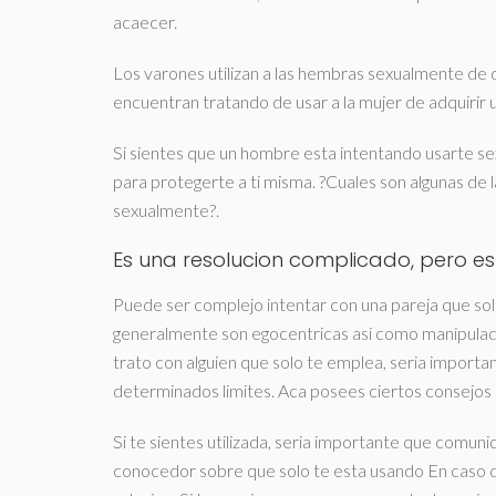
acaecer.
Los varones utilizan a las hembras sexualmente de
encuentran tratando de usar a la mujer de adquirir u
Si sientes que un hombre esta intentando usarte se
para protegerte a ti misma. ?Cuales son algunas de
sexualmente?.
Es una resolucion complicado, pero es
Puede ser complejo intentar con una pareja que solo
generalmente son egocentricas asi­ como manipuladoras
trato con alguien que solo te emplea, seri­a import
determinados limites.
Aca posees ciertos consejos e
Si te sientes utilizada, seri­a importante que comu
conocedor sobre que solo te esta usando En caso de q