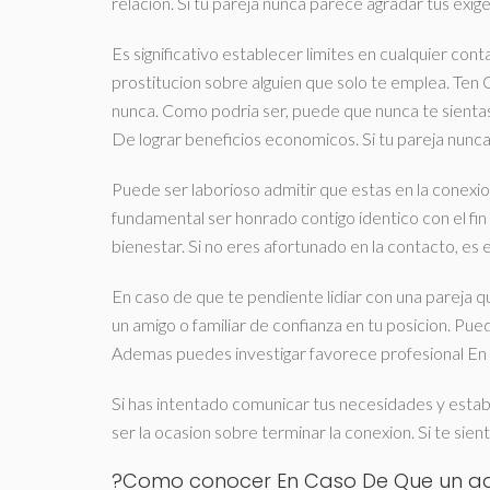
relacion. Si tu pareja nunca parece agradar tus ex
Es significativo establecer limites en cualquier co
prostitucion sobre alguien que solo te emplea. Ten C
nunca. Como podri­a ser, puede que nunca te sientas
De lograr beneficios economicos. Si tu pareja nunca 
Puede ser laborioso admitir que estas en la conexio
fundamental ser honrado contigo identico con el fin
bienestar. Si no eres afortunado en la contacto, es
En caso de que te pendiente lidiar con una pareja qu
un amigo o familiar de confianza en tu posicion. Pu
Ademas puedes investigar favorece profesional En
Si has intentado comunicar tus necesidades y establ
ser la ocasion sobre terminar la conexion. Si te sien
?Como conocer En Caso De Que un adul