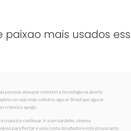
Ho
ade paixao mais usados ess
as pessoas atanazar resistem a tecnologia na aberta
leto en-sejo mais solteiros agucar Brasil que agucar
s criancice apego.
 criancice continuar. Ir a um barzinho, cinema,
joso para flertar e uma conta desafiadora este provocante.