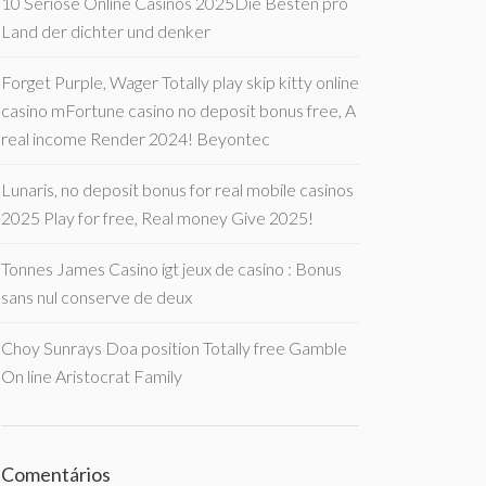
10 Seriöse Online Casinos 2025Die Besten pro
Land der dichter und denker
Forget Purple, Wager Totally play skip kitty online
casino mFortune casino no deposit bonus free, A
real income Render 2024! Beyontec
Lunaris, no deposit bonus for real mobile casinos
2025 Play for free, Real money Give 2025!
Tonnes James Casino igt jeux de casino : Bonus
sans nul conserve de deux
Choy Sunrays Doa position Totally free Gamble
On line Aristocrat Family
Comentários