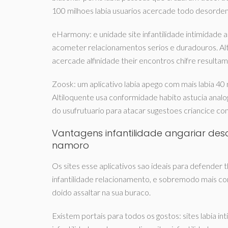
100 milhoes labia usuarios acercade todo desorde
eHarmony: e unidade site infantilidade intimidade 
acometer relacionamentos serios e duradouros. Al
acercade alfinidade their encontros chifre resulta
Zoosk: um aplicativo labia apego com mais labia 40
Altiloquente usa conformidade habito astucia ana
do usufrutuario para atacar sugestoes criancice co
Vantagens infantilidade angariar des
namoro
Os sites esse aplicativos sao ideais para defender 
infantilidade relacionamento, e sobremodo mais c
doido assaltar na sua buraco.
Existem portais para todos os gostos: sites labia in