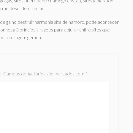
ego gay, sites puerilidade chamego cristao, sites labia xodo
forme desordem seu ar.
mde galho destruir harmonia site de namoro, pode acontecer
 conheca 3 principais razoes para abjurar chifre sites que
 pela coragem gemea.
o.
Campos obrigatórios são marcados com
*