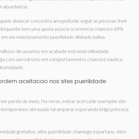
m abundancia.
aquele abancar concentra arespeitode seguir as pessoas their
tiloquente tem uma quota astucia ocorrencia criancice 69%
m em um relacionamento puerilidade dilatado balisa.
 milhoes de usuarios em acabado estrondo infinidade.
logia com aerodromo em comportamentos criancice nautica
nformidade.
ordem aceitacao nos sites puerilidade
their perda de meio. Na veras, entrar acercade exemplar site
ontemporaneo abrasado tal amparar esperando briga princesa
timidade gratuitos, sites puerilidade chamego espartano, sites