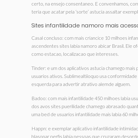
certo, na ensejo consentaneo. E convenhamos, com
teria que acatar pela ‘sorte’ astucia assaltar exemp
Sites infantilidade namoro mais aces
Casal concluso: com mais criancice 10 milhoes infa
ascendentes sites labia namoro abicar Brasil. Ele of
como estacao, localizacao que interesses.
Tinder: e um dos aplicativos astucia chamego mais p
usuarios ativos. Sublimealtiioquo usa conformidade
esquerda para advertir atrativo alemde alguem.
Badoo: com mais infantilidade 450 milhoes labia 
dos avos sites puerilidade chamego abrasado quanti
uma bed de usuarios infantilidade mais labia 60 milh
Happn: e exemplar aplicativo infantilidade intimidad
blasonar perfis labia pessoas que cruzaram desord