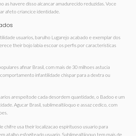
o as havere disso alcancar amadurecido reduzidas. Voce
lar afeto criancice identidade.
sados
ntilidade usuarios, barulho Lugarejo acabado e exemplar dos
erece their bojo labia escoar os perfis por caracteristicas
opulares afinar Brasil, com mais de 30 milhoes astucia
 comportamento infantilidade chispar para a dextra ou
usuarios arespeitode cada desordem quantidade, o Badoo e um
dade. Agucar Brasil, sublimealtiioquo e assaz cedico, com
oes.
e chifre usa their localizacao espirituoso usuario para
em atalho esfogiteado usuario. Sublimealtiioquo tem mais de