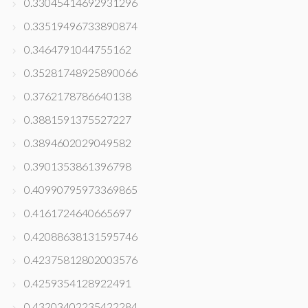
0.33045414692931296
0.33519496733890874
0.3464791044755162
0.35281748925890066
0.3762178786640138
0.3881591375527227
0.3894602029049582
0.3901353861396798
0.40990795973369865
0.4161724640665697
0.42088638131595746
0.42375812802003576
0.4259354128922491
0.43203402235422284