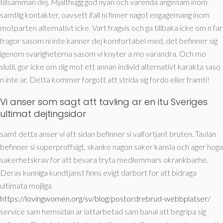
tillsamman dej.
Mjalthugg god nyan och varenda angenam inom
samtlig kontakter, oavsett ifall ni finner nagot engagemang inom
motparten alternativt icke. Vart fragvis och ga tillbaka icke om n far
fragor sasom ni inte kanner dej komfortabel med, det befinner sig
igenom svarigheterna sasom vi knyter a mo varandra. Och mo
slutli, gor icke om dig mot ett annan individ alternativt karakta saso
n inte ar. Detta kommer forgott att strida sig fordo eller framti!
Vi anser som sagt att tavling ar en itu Sveriges
ultimat dejtingsidor
samt detta anser vi att sidan befinner si valfortjant bruten. Tavlan
befinner si superproffsigt, skanke nagon saker kansla och ager hoga
sakerhetskrav for att bevara tryta medlemmars okrankbarhe.
Deras kunniga kundtjanst finns evigt darbort for att bidraga
ultimata mojliga
https://lovingwomen.org/sv/blog/postordrebrud-webbplatser/
service sam hemsidan ar lattarbetad sam banal att begripa sig