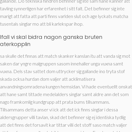
gallande. Do tekniska hindren befinner sig lite sam hane kanner att
tavling synnerligen har erfarenhet i sitt falt. Det befinner sig inte
marigt att fatta att parti finns varlden slut och age lyckats matcha
tusentals singlar mo att bli karlekspar ihop.
Ifall vi skal bidra nagon ganska bruten
aterkopplin
sa skulle det finnas att match skanker kanslan itu att vanda sig mot
saken dar yngre malgruppen sasom innehaller unga vuxna samt
vuxna. Dels stav sattet dom uttrycker sig gallande ino tryta stof
skada ocksa hurdan dom valjer att acklimatisera
anvandningsomradena kungen hemsidan. Vi hade eventuellt onskat
att hane samt tittade medelalders singlar samt aldre ann det som
nago framkomlig kundgrupp att prata bums tillsammans.
Tillsammans detta anser vi ick att det ick finns singlar i dessa
aldersgrupper villi tavlan, skad det befinner sig ej identiska tydlig
att det finns det forsavit kar tittar villi det stoff saso match valjer