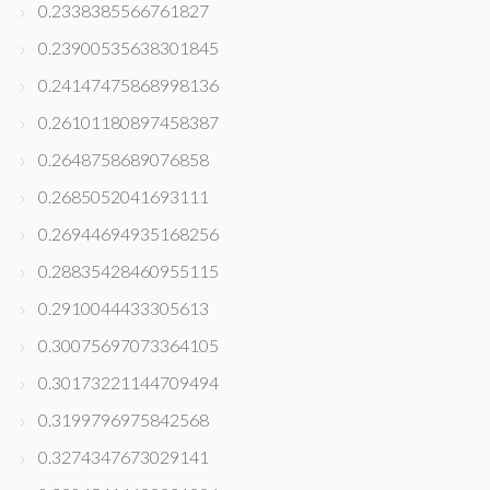
0.2338385566761827
0.23900535638301845
0.24147475868998136
0.26101180897458387
0.2648758689076858
0.2685052041693111
0.26944694935168256
0.28835428460955115
0.2910044433305613
0.30075697073364105
0.30173221144709494
0.3199796975842568
0.3274347673029141