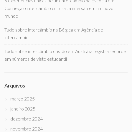
5 experiências únicas de um intercâmbio na Escócia
em
Conheça o intercâmbio cultural: a imersão em um novo
mundo
Tudo sobre intercâmbio na Bélgica
em
Agência de
intercâmbio
Tudo sobre intercâmbio cristão
em
Austrália registra recorde
em números de visto estudantil
Arquivos
março 2025
janeiro 2025
dezembro 2024
novembro 2024