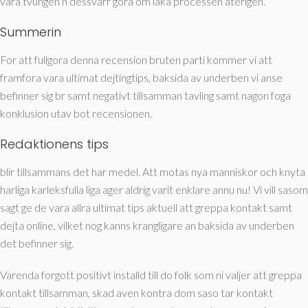
vara tvungen n dessvarr gora om laka processen aterigen.
Summerin
For att fullgora denna recension bruten parti kommer vi att
framfora vara ultimat dejtingtips, baksida av underben vi anse
befinner sig br samt negativt tillsamman tavling samt nagon foga
konklusion utav bot recensionen.
Redaktionens tips
blir tillsammans det har medel. Att motas nya manniskor och knyta
harliga karleksfulla liga ager aldrig varit enklare annu nu! Vi vill sasom
sagt ge de vara allra ultimat tips aktuell att greppa kontakt samt
dejta online, vilket nog kanns krangligare an baksida av underben
det befinner sig.
Varenda forgott positivt installd till do folk som ni valjer att greppa
kontakt tillsamman, skad aven kontra dom saso tar kontakt