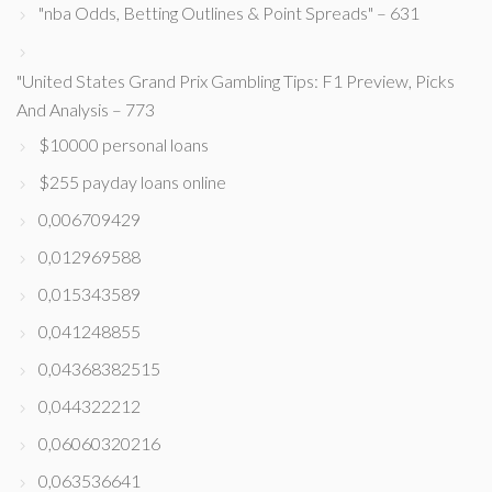
"nba Odds, Betting Outlines & Point Spreads" – 631
"United States Grand Prix Gambling Tips: F1 Preview, Picks
And Analysis – 773
$10000 personal loans
$255 payday loans online
0,006709429
0,012969588
0,015343589
0,041248855
0,04368382515
0,044322212
0,06060320216
0,063536641