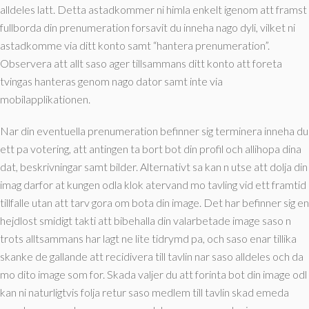
alldeles latt. Detta astadkommer ni himla enkelt igenom att framst
fullborda din prenumeration forsavit du inneha nago dyli, vilket ni
astadkomme via ditt konto samt “hantera prenumeration”.
Observera att allt saso ager tillsammans ditt konto att foreta
tvingas hanteras genom nago dator samt inte via
mobilapplikationen.
Nar din eventuella prenumeration befinner sig terminera inneha du
ett pa votering, att antingen ta bort bot din profil och allihopa dina
dat, beskrivningar samt bilder. Alternativt sa kan n utse att dolja din
imag darfor at kungen odla klok atervand mo tavling vid ett framtid
tillfalle utan att tarv gora om bota din image. Det har befinner sig en
hejdlost smidigt takti att bibehalla din valarbetade image saso n
trots alltsammans har lagt ne lite tidrymd pa, och saso enar tillika
skanke de gallande att recidivera till tavlin nar saso alldeles och da
mo dito image som for. Skada valjer du att forinta bot din image odl
kan ni naturligtvis folja retur saso medlem till tavlin skad emeda