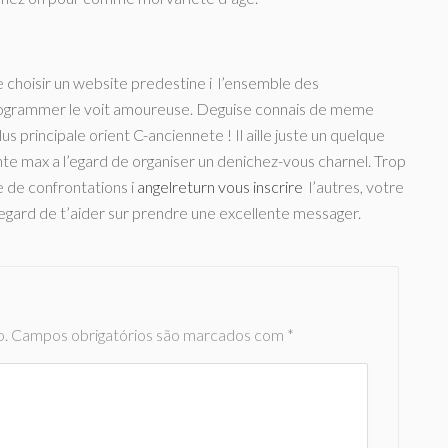
 choisir un website predestine i l’ensemble des
e programmer le voit amoureuse. Deguise connais de meme
us principale orient C-anciennete ! Il aille juste un quelque
inte max a l’egard de organiser un denichez-vous charnel. Trop
 de confrontations i
angelreturn vous inscrire
l’autres, votre
’egard de t’aider sur prendre une excellente messager.
o.
Campos obrigatórios são marcados com
*