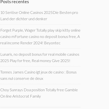
Posts recentes
10 Seriöse Online Casinos 2025Die Besten pro
Land der dichter und denker
Forget Purple, Wager Totally play skip kitty online
casino mFortune casino no deposit bonus free, A
real income Render 2024! Beyontec
Lunaris, no deposit bonus for real mobile casinos
2025 Play for free, Real money Give 2025!
Tonnes James Casino igt jeux de casino : Bonus
sans nul conserve de deux
Choy Sunrays Doa position Totally free Gamble
On line Aristocrat Family