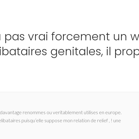
Ho
u pas vrai forcement un 
ataires genitales, il pro
e davantage renommes ou veritablement utilises en europe.
bataires puisqu’elle suppose mon relation de relief , ! une