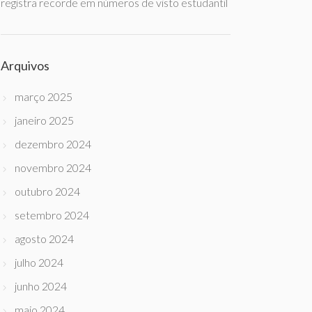
registra recorde em números de visto estudantil
Arquivos
março 2025
janeiro 2025
dezembro 2024
novembro 2024
outubro 2024
setembro 2024
agosto 2024
julho 2024
junho 2024
maio 2024